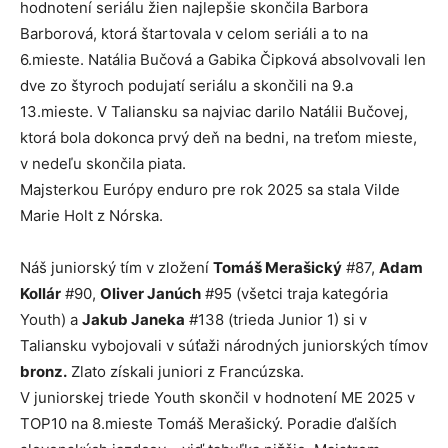
hodnotení seriálu žien najlepšie skončila Barbora
Barborová, ktorá štartovala v celom seriáli a to na
6.mieste. Natália Bučová a Gabika Čipková absolvovali len
dve zo štyroch podujatí seriálu a skončili na 9.a
13.mieste. V Taliansku sa najviac darilo Natálii Bučovej,
ktorá bola dokonca prvý deň na bedni, na treťom mieste,
v nedeľu skončila piata.
Majsterkou Európy enduro pre rok 2025 sa stala Vilde
Marie Holt z Nórska.
Náš juniorský tím v zložení
Tomáš Merašický
#87,
Adam
Kollár
#90,
Oliver Janúch
#95 (všetci traja kategória
Youth) a
Jakub Janeka
#138 (trieda Junior 1) si v
Taliansku vybojovali v súťaži národných juniorských tímov
bronz.
Zlato získali juniori z Francúzska.
V juniorskej triede Youth skončil v hodnotení ME 2025 v
TOP10 na 8.mieste Tomáš Merašický. Poradie ďalších