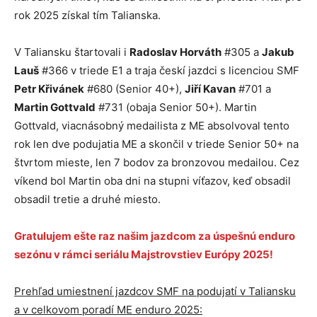
rok 2025 získal tím Talianska.
V Taliansku štartovali i
Radoslav Horváth
#305 a
Jakub
Lauš
#366 v triede E1 a traja českí jazdci s licenciou SMF
Petr Křivánek
#680 (Senior 40+),
Jiří Kavan
#701 a
Martin Gottvald
#731 (obaja Senior 50+). Martin
Gottvald, viacnásobný medailista z ME absolvoval tento
rok len dve podujatia ME a skončil v triede Senior 50+ na
štvrtom mieste, len 7 bodov za bronzovou medailou. Cez
víkend bol Martin oba dni na stupni víťazov, keď obsadil
obsadil tretie a druhé miesto.
Gratulujem ešte raz našim jazdcom za úspešnú enduro
sezónu v rámci seriálu Majstrovstiev Európy 2025!
Prehľad umiestnení jazdcov SMF na podujatí v Taliansku
a v celkovom poradí ME enduro 2025: