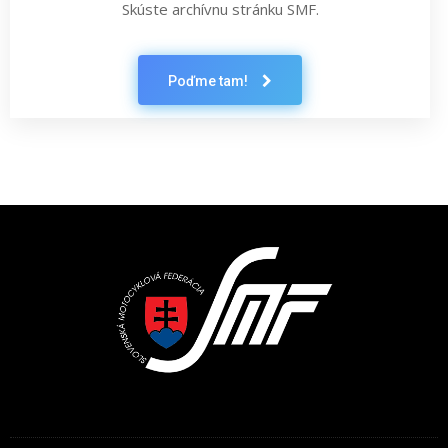
Skúste archívnu stránku SMF.
Poďme tam!
Latest News