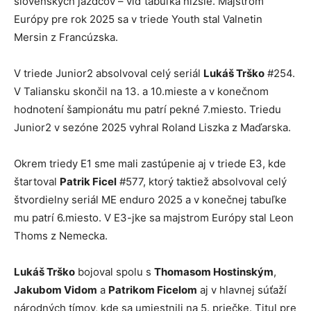
slovenských jazdcov – viď tabuľka nižšie. Majstrom
Európy pre rok 2025 sa v triede Youth stal Valnetin
Mersin z Francúzska.
V triede Junior2 absolvoval celý seriál
Lukáš Trško
#254.
V Taliansku skončil na 13. a 10.mieste a v konečnom
hodnotení šampionátu mu patrí pekné 7.miesto. Triedu
Junior2 v sezóne 2025 vyhral Roland Liszka z Maďarska.
Okrem triedy E1 sme mali zastúpenie aj v triede E3, kde
štartoval
Patrik Ficel
#577, ktorý taktiež absolvoval celý
štvordielny seriál ME enduro 2025 a v konečnej tabuľke
mu patrí 6.miesto. V E3-jke sa majstrom Európy stal Leon
Thoms z Nemecka.
Lukáš Trško
bojoval spolu s
Thomasom Hostinským
,
Jakubom Vidom
a
Patrikom Ficelom
aj v hlavnej súťaží
národných tímov, kde sa umiestnili na 5. priečke. Titul pre