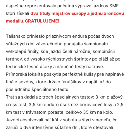
úspešne reprezentovala početná výprava jazdcov SMF,
ktorí získali
dva tituly majstrov Európy a jednu bronzovú
medailu. GRATULUJEME!
Taliansko prinieslo priaznivcom endura počas dvoch
súťažných dní záverečného podujatia šampionátu
veľkolepé finály, kde jazdci čelili náročnej kombinácii
terénov, od vysoko rýchlostných šprintov po pláži až po
technické lesné úseky a náročné testy na tráve.
Prímorská lokalita poskytla perfektné kulisy pre napínavé
finále sezóny, ktoré držalo fanúšikov v napätí až do
posledného špeciálneho testu.
Trať sa skladala z troch špeciálnych testov: 3 km plážový
cross test, 3,5 km enduro úsek cez borovicové lesy a 2,5
km test v trávnatom poraste, celkovo 35 km na kolo.
Jazdci absolvovali päť kôl v sobotu a štyri v nedeľu, čo
zaručilo dva intenzívne súťažné dni, ktoré otestovali