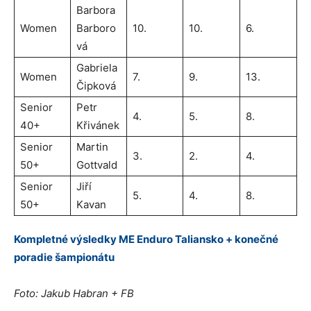
Barbora
Women
Barboro
10.
10.
6.
vá
Gabriela
Women
7.
9.
13.
Čipková
Senior
Petr
4.
5.
8.
40+
Křivánek
Senior
Martin
3.
2.
4.
50+
Gottvald
Senior
Jiří
5.
4.
8.
50+
Kavan
Kompletné výsledky ME Enduro Taliansko + konečné
poradie šampionátu
Foto: Jakub Habran + FB