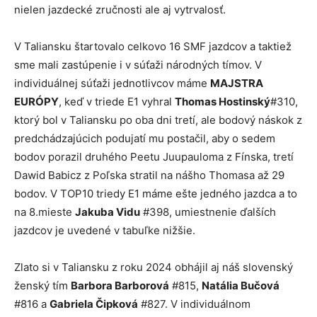
nielen jazdecké zručnosti ale aj vytrvalosť.
V Taliansku štartovalo celkovo 16 SMF jazdcov a taktiež
sme mali zastúpenie i v súťaži národných tímov. V
individuálnej súťaži jednotlivcov máme
MAJSTRA
EURÓPY
, keď v triede E1 vyhral
Thomas Hostinský
#310,
ktorý bol v Taliansku po oba dni tretí, ale bodový náskok z
predchádzajúcich podujatí mu postačil, aby o sedem
bodov porazil druhého Peetu Juupauloma z Fínska, tretí
Dawid Babicz z Poľska stratil na nášho Thomasa až 29
bodov. V TOP10 triedy E1 máme ešte jedného jazdca a to
na 8.mieste
Jakuba Vidu
#398, umiestnenie ďalších
jazdcov je uvedené v tabuľke nižšie.
Zlato si v Taliansku z roku 2024 obhájil aj náš slovenský
ženský tím
Barbora Barborová
#815,
Natália Bučová
#816 a
Gabriela Čipková
#827. V individuálnom