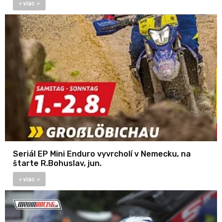
» viac »
Seriál EP Mini Enduro vyvrcholí v Nemecku, na
štarte R.Bohuslav, jun.
» viac »