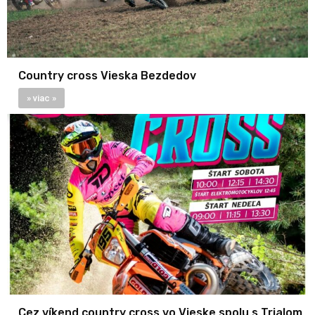
Country cross Vieska Bezdedov
» viac »
Cez víkend country cross vo Vieske spolu s Trialom