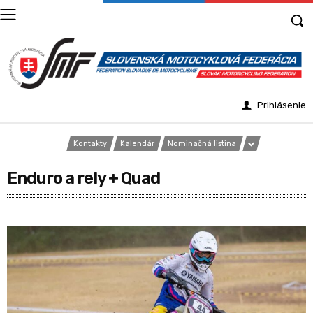
Prihlásenie
Kontakty
Kalendár
Nominačná listina
Enduro a rely + Quad