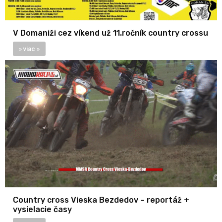
V Domaniži cez víkend už 11.ročník country crossu
» viac »
Country cross Vieska Bezdedov – reportáž +
vysielacie časy