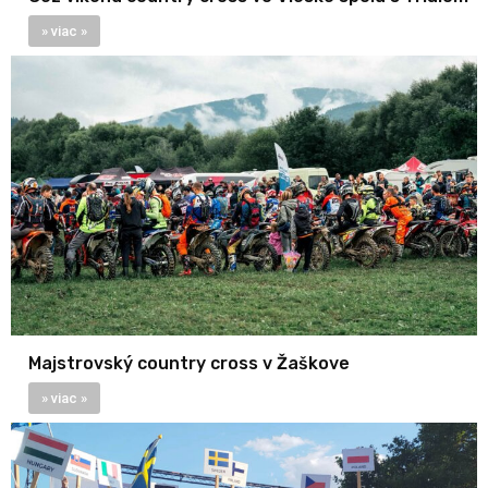
» viac »
Majstrovský country cross v Žaškove
» viac »