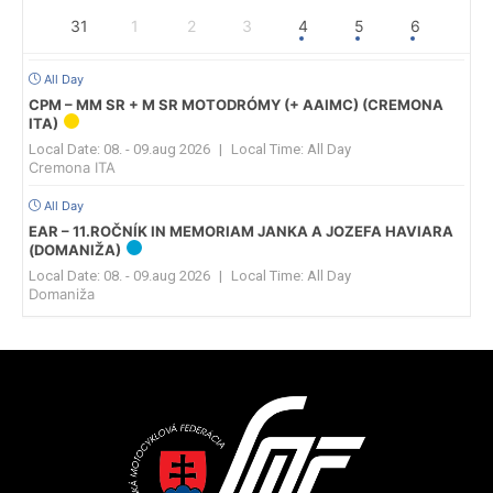
31
1
2
3
4
5
6
All Day
CPM – MM SR + M SR MOTODRÓMY (+ AAIMC) (CREMONA
ITA)
Local Date:
08. - 09.aug 2026
|
Local Time:
All Day
Cremona ITA
All Day
EAR – 11.ROČNÍK IN MEMORIAM JANKA A JOZEFA HAVIARA
(DOMANIŽA)
Local Date:
08. - 09.aug 2026
|
Local Time:
All Day
Domaniža