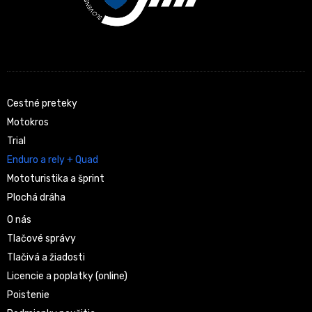
Cestné preteky
Motokros
Trial
Enduro a rely + Quad
Mototuristika a šprint
Plochá dráha
O nás
Tlačové správy
Tlačivá a žiadosti
Licencie a poplatky (online)
Poistenie