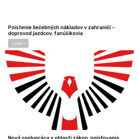
Poistenie liečebných nákladov v zahraničí –
doprovod jazdcov, fanúšikovia
» viac »
Nová spolupráca v oblasti zákon. poisťovania