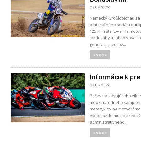
05.08.2026
Nemecký Großlöbichau sa p
tohtoročného seriálu euró
125 Mini štartoval na motocykli YAMAHA YZ125 Radek Bohuslav, ml.
jazdci, aby tu absolvovali
generácii jazdcov...
» viac »
Informácie k pr
03.08.2026
Počas nastávajúceho víkend
medzinárodného šampionátu
motocyklov na motodrómoch. Organizátori nám zaslali dôležité informácie k týmto pretekom, ktoré z
Všetci jazdci musia predlo
administratívneho...
» viac »