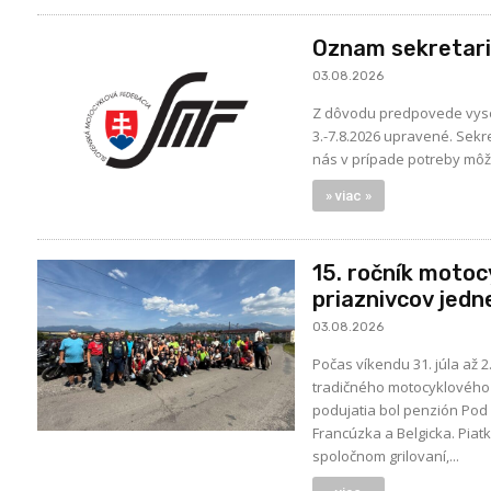
Oznam sekretar
03.08.2026
Z dôvodu predpovede vysok
3.-7.8.2026 upravené. Sek
nás v prípade potreby môž
» viac »
15. ročník motoc
priaznivcov jedn
03.08.2026
Počas víkendu 31. júla až 
tradičného motocyklového 
podujatia bol penzión Pod L
Francúzka a Belgicka. Piatk
spoločnom grilovaní,...