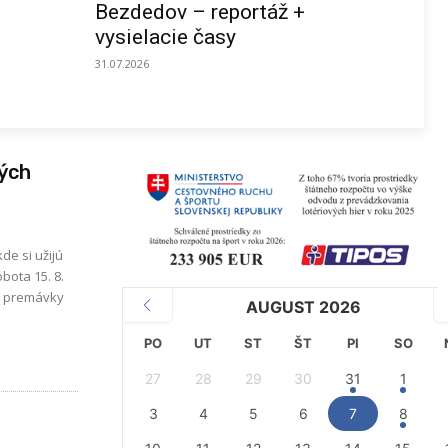
Bezdedov – reportáž +
vysielacie časy
31.07.2026
kých
de si užijú
bota 15. 8.
z premávky
AUGUST 2026
PO
UT
ST
ŠT
PI
SO
27
28
29
30
31
1
3
4
5
6
7
8