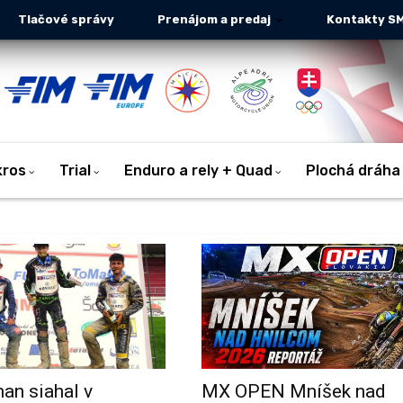
Tlačové správy
Prenájom a predaj
Kontakty S
kros
Trial
Enduro a rely + Quad
Plochá dráha
an siahal v
MX OPEN Mníšek nad