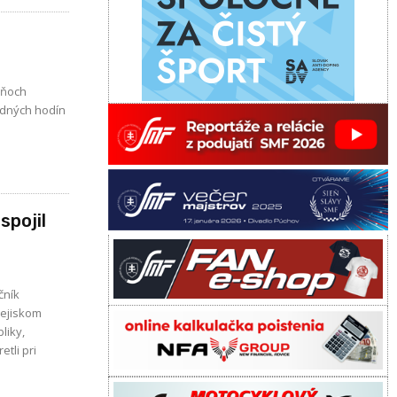
dňoch
adných hodín
spojil
čník
Dejiskom
liky,
tli pri