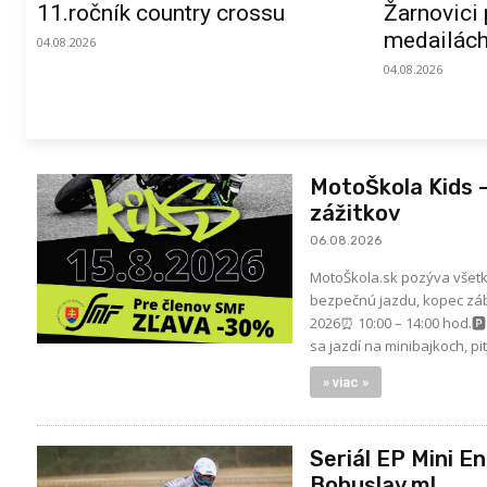
11.ročník country crossu
Žarnovici
medailác
04.08.2026
04.08.2026
MotoŠkola Kids –
zážitkov
06.08.2026
MotoŠkola.sk pozýva všetk
bezpečnú jazdu, kopec zába
2026⏰ 10:00 – 14:00 hod.
sa jazdí na minibajkoch, p
» viac »
Seriál EP Mini E
Bohuslav ml.