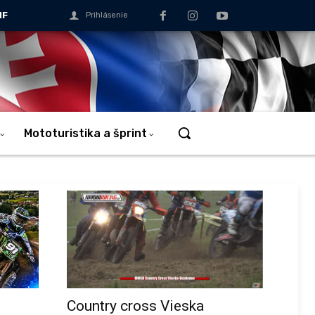
MF
Prihlásenie
Mototuristika a šprint
Country cross Vieska