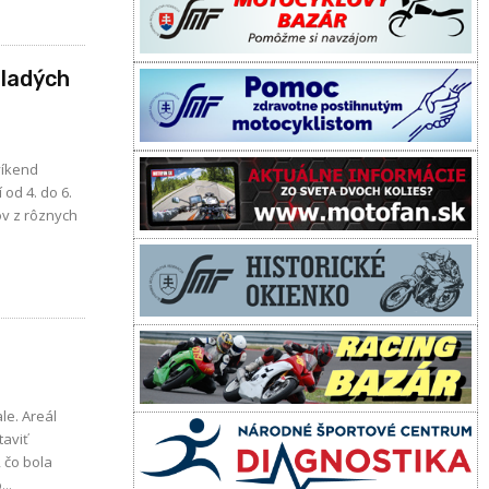
mladých
víkend
od 4. do 6.
le. Areál
taviť
, čo bola
alo...