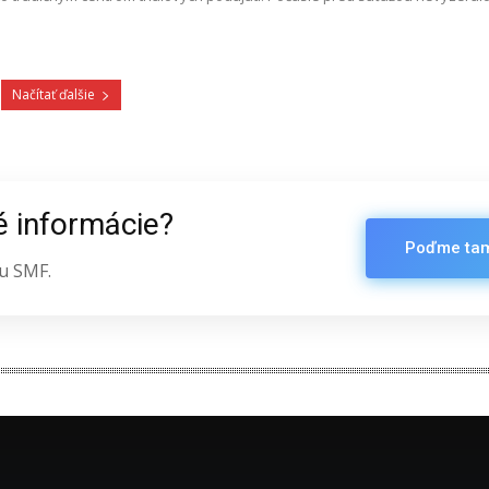
Načítať ďalšie
é informácie?
Poďme ta
u SMF.