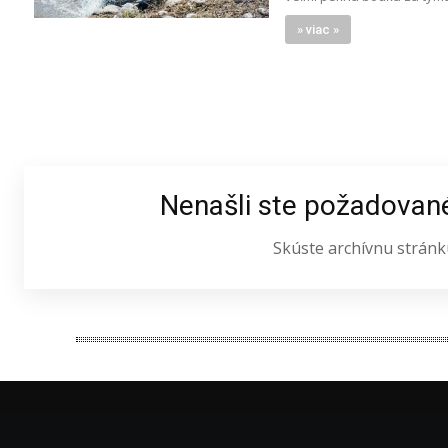
» viac »
Nenašli ste požadovan
Skúste archívnu stránk