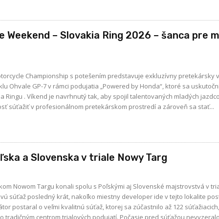
e Weekend – Slovakia Ring 2026 – šanca pre 
Motorcycle Championship s potešením predstavuje exkluzívny pretekársky 
 Ohvale GP-7 v rámci podujatia „Powered by Honda“, ktoré sa uskutoční 
ch mladých jazdcov z rôznych
tosť súťažiť v profesionálnom pretekárskom prostredí a zároveň sa stať...
ska a Slovenska v triale Nowy Targ
ľskom Nowom Targu konali spolu s Poľskými aj Slovenské majstrovstvá v tria
vú súťaž posledný krát, nakoľko miestny developer ide v tejto lokalite pos
or postaral o veľmi kvalitnú súťaž, ktorej sa zúčastnilo až 122 súťažiacich
veľmi pekná bodka za týmto tradičným centrom trialových podujatí. Počasie pred súťažou nevyzer