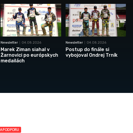
Newsletter
04.08.2026
Newsletter
04.08.2026
Marek Ziman siahal v
Postup do finále si
Žarnovici po európskych
vybojoval Ondrej Trník
medailách
ZA PODPORU