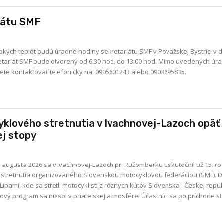
iátu SMF
ých teplôt budú úradné hodiny sekretariátu SMF v Považskej Bystrici v 
retariát SMF bude otvorený od 6:30 hod. do 13:00 hod. Mimo uvedených úr
ete kontaktovať telefonicky na: 0905601243 alebo 0903695835.
yklového stretnutia v Ivachnovej-Lazoch opäť 
ej stopy
2. augusta 2026 sa v Ivachnovej-Lazoch pri Ružomberku uskutočnil už 15. ro
stretnutia organizovaného Slovenskou motocyklovou federáciou (SMF). 
ipami, kde sa stretli motocyklisti z rôznych kútov Slovenska i Českej repub
ový program sa niesol v priateľskej atmosfére. Účastníci sa po príchode stre