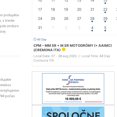
10
11
12
13
14
15
17
18
19
20
21
22
ho podujatia
24
25
26
27
28
29
 v triede
31
1
2
3
4
5
úcej
All Day
CPM – MM SR + M SR MOTODRÓMY (+ AAIMC)
(CREMONA ITA)
Local Date:
07. - 08.aug 2026
|
Local Time:
All Day
Cremona ITA
dujatie
retekov
 FMI počas