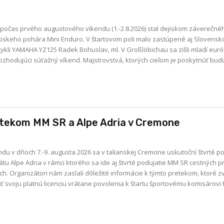
očas prvého augustového víkendu (1.-2.8.2026) stal dejiskom záverečné
pskeho pohára Mini Enduro. V štartovom poli malo zastúpené aj Slovensko,
 V Großlöbichau sa zišli mladí európski enduro
 rozhodujúci súťažný víkend. Majstrovstvá, ktorých cieľom je poskytnúť bud
etekom MM SR a Alpe Adria v Cremone
u v dňoch 7.-9. augusta 2026 sa v talianskej Cremone uskutoční štvrté po
 Alpe Adria v rámci ktorého sa ide aj štvrté podujatie MM SR cestných p
verejňujeme:
žiť svoju platnú licenciu vrátane povolenia k štartu športovému komisárovi