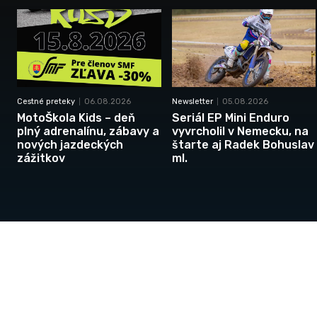
Cestné preteky
06.08.2026
Newsletter
05.08.2026
MotoŠkola Kids – deň
Seriál EP Mini Enduro
plný adrenalínu, zábavy a
vyvrcholil v Nemecku, na
nových jazdeckých
štarte aj Radek Bohuslav
zážitkov
ml.