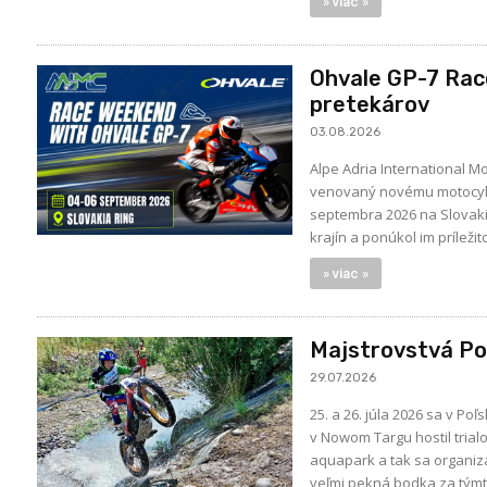
» viac »
Ohvale GP-7 Rac
pretekárov
03.08.2026
Alpe Adria International 
venovaný novému motocyklu
septembra 2026 na Slovakia Ringu . Víkend je navrhnutý tak, aby spojil talentovaný
krajín a ponúkol im príleži
» viac »
Majstrovstvá Poľ
29.07.2026
25. a 26. júla 2026 sa v Po
v Nowom Targu hostil trialo
aquapark a tak sa organizát