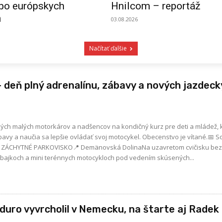
 po európskych
Hnilcom – reportáž
h
03.08.2026
Načítať ďalšie
 deň plný adrenalínu, zábavy a nových jazdec
ých malých motorkárov a nadšencov na kondičný kurz pre deti a mládež, k
vy a naučia sa lepšie ovládať svoj motocykel. Obecenstvo je vítané.📅 So
🅿️ ZÁCHYTNÉ PARKOVISKO📍 Demänovská DolinaNa uzavretom cvičisku be
itbajkoch a mini terénnych motocykloch pod vedením skúsených...
nduro vyvrcholil v Nemecku, na štarte aj Radek