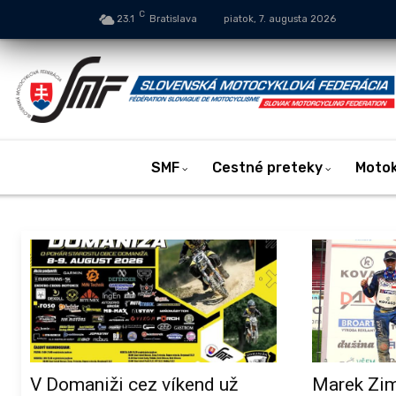
C
23.1
Bratislava
piatok, 7. augusta 2026
SMF
Cestné preteky
Moto
V Domaniži cez víkend už
Marek Zim