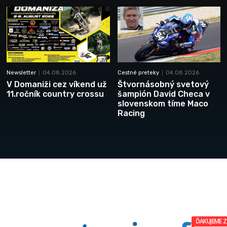
Newsletter
04.08.2026
Cestné preteky
04.08.2026
V Domaniži cez víkend už
Štvornásobný svetový
11.ročník country crossu
šampión David Checa v
slovenskom tíme Maco
Racing
ĎAKUJEME 