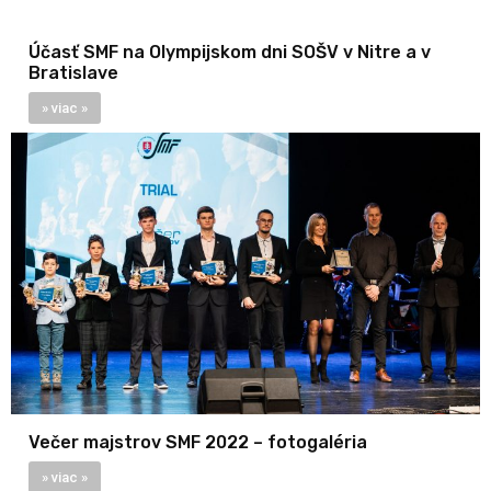
Účasť SMF na Olympijskom dni SOŠV v Nitre a v
Bratislave
» viac »
Večer majstrov SMF 2022 – fotogaléria
» viac »