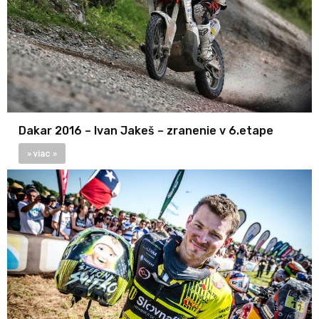
Dakar 2016 – Ivan Jakeš – zranenie v 6.etape
» viac »