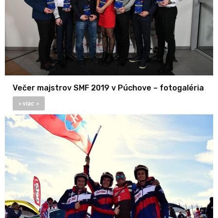
Večer majstrov SMF 2019 v Púchove – fotogaléria
» viac »