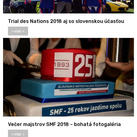
Trial des Nations 2018 aj so slovenskou účasťou
» viac »
Večer majstrov SMF 2018 – bohatá fotogaléria
» viac »