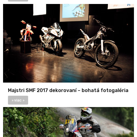
Majstri SMF 2017 dekorovaní – bohatá fotogaléria
» viac »