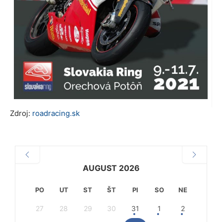
Zdroj:
roadracing.sk
AUGUST 2026
PO
UT
ST
ŠT
PI
SO
NE
27
28
29
30
31
1
2