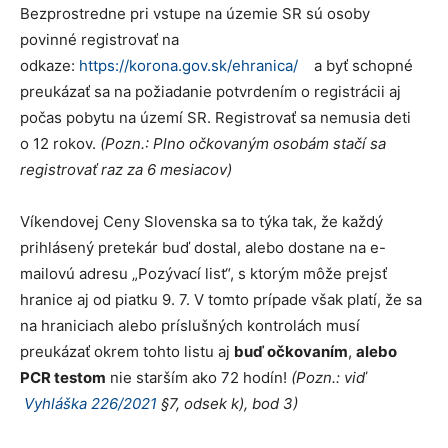
Bezprostredne pri vstupe na územie SR sú osoby
povinné registrovať na
odkaze:
https://korona.gov.sk/ehranica/
a byť schopné
preukázať sa na požiadanie potvrdením o registrácii aj
počas pobytu na území SR. Registrovať sa nemusia deti
o 12 rokov.
(Pozn.: Plno o
č
kovan
ý
m osob
á
m sta
č
í
sa
registrova
ť
raz za 6 mesiacov)
Víkendovej Ceny Slovenska sa to týka tak, že každý
prihlásený pretekár buď dostal, alebo dostane na e-
mailovú adresu „Pozývací list“, s ktorým môže prejsť
hranice aj od piatku 9. 7. V tomto prípade však platí, že sa
na hraniciach alebo príslušných kontrolách musí
preukázať okrem tohto listu aj
bu
ď
o
č
kovan
í
m
,
alebo
PCR testom
nie starším ako 72 hodín!
(Pozn.: vi
ď
Vyhláška 226/2021
§7, odsek k), bod 3)