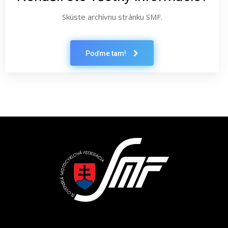
Skúste archívnu stránku SMF.
Poďme tam!
Latest News