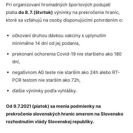
Pri organizovaní hromadných športových podujatí
platia
do 8. 7. (štvrtok)
výnimky na prekročenie hraníc,
ktoré sa vzťahujú na osoby disponujúcimi potvrdením o:
očkovaní druhou dávkou vakcíny s uplynutím
minimálne 14 dní od jej podania,
prekonaní ochorenia Covid-19 nie staršieho ako 180
dní,
negatívnom AG teste nie starším ako 24h alebo RT-
PCR testom nie starším ako 72h,
ďalšie výnimky podľa vyhlášky.
Od 9.7.2021 (piatok) sa menia podmienky na
prekro
č
enie slovensk
ý
ch hran
í
c smerom na Slovensko
rozhodnut
í
m vl
á
dy Slovenskej republiky.