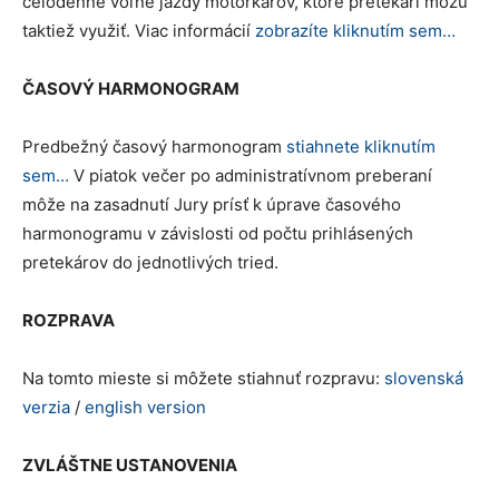
celodenné voľné jazdy motorkárov, ktoré pretekári môžu
taktiež využiť. Viac informácií
zobrazíte kliknutím sem…
ČASOVÝ HARMONOGRAM
Predbežný časový harmonogram
stiahnete kliknutím
sem…
V piatok večer po administratívnom preberaní
môže na zasadnutí Jury prísť k úprave časového
harmonogramu v závislosti od počtu prihlásených
pretekárov do jednotlivých tried.
ROZPRAVA
Na tomto mieste si môžete stiahnuť rozpravu:
slovenská
verzia
/
english version
ZVLÁŠTNE USTANOVENIA