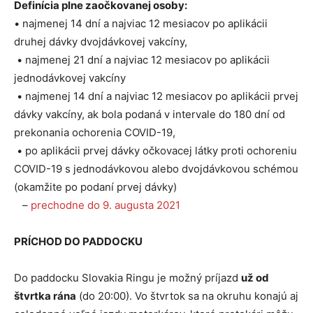
Definícia plne zaočkovanej osoby:
• najmenej 14 dní a najviac 12 mesiacov po aplikácii
druhej dávky dvojdávkovej vakcíny,
• najmenej 21 dní a najviac 12 mesiacov po aplikácii
jednodávkovej vakcíny
• najmenej 14 dní a najviac 12 mesiacov po aplikácii prvej
dávky vakcíny, ak bola podaná v intervale do 180 dní od
prekonania ochorenia COVID-19,
• po aplikácii prvej dávky očkovacej látky proti ochoreniu
COVID-19 s jednodávkovou alebo dvojdávkovou schémou
(okamžite po podaní prvej dávky)
–
prechodne do 9. augusta 2021
PRÍCHOD DO PADDOCKU
Do paddocku Slovakia Ringu je možný príjazd
už od
štvrtka rána
(do 20:00). Vo štvrtok sa na okruhu konajú aj