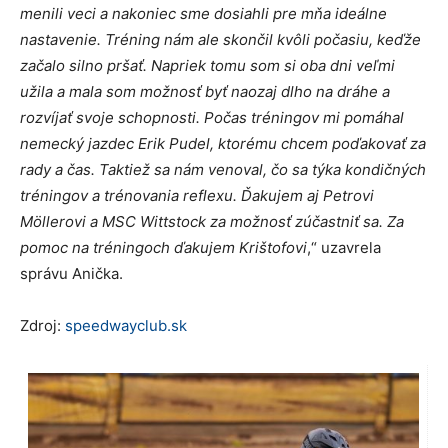
menili veci a nakoniec sme dosiahli pre mňa ideálne
nastavenie. Tréning nám ale skončil kvôli počasiu, keďže
začalo silno pršať. Napriek tomu som si oba dni veľmi
užila a mala som možnosť byť naozaj dlho na dráhe a
rozvíjať svoje schopnosti.
Počas tréningov mi pomáhal
nemecký jazdec Erik Pudel, ktorému chcem poďakovať za
rady a čas. Taktiež sa nám venoval, čo sa týka kondičných
tréningov a trénovania reflexu. Ďakujem aj Petrovi
Möllerovi a MSC Wittstock za možnosť zúčastniť sa. Za
pomoc na tréningoch ďakujem Krištofovi
,“ uzavrela
správu Anička.
Zdroj:
speedwayclub.sk