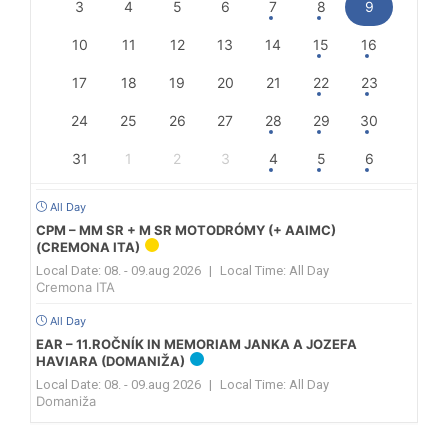
3
4
5
6
7
8
9
10
11
12
13
14
15
16
17
18
19
20
21
22
23
24
25
26
27
28
29
30
31
1
2
3
4
5
6
All Day
CPM – MM SR + M SR MOTODRÓMY (+ AAIMC)
(CREMONA ITA)
Local Date:
08. - 09.aug 2026
|
Local Time:
All Day
Cremona ITA
All Day
EAR – 11.ROČNÍK IN MEMORIAM JANKA A JOZEFA
HAVIARA (DOMANIŽA)
Local Date:
08. - 09.aug 2026
|
Local Time:
All Day
Domaniža