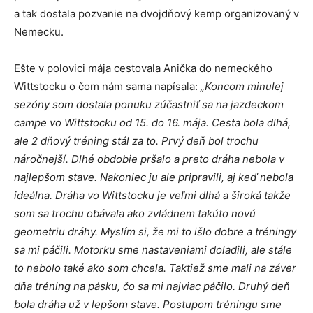
a tak dostala pozvanie na dvojdňový kemp organizovaný v
Nemecku.
Ešte v polovici mája cestovala Anička do nemeckého
Wittstocku o čom nám sama napísala:
„Koncom minulej
sezóny som dostala ponuku zúčastniť sa na jazdeckom
campe vo Wittstocku od 15. do 16. mája. Cesta bola dlhá,
ale 2 dňový tréning stál za to.
Prvý deň bol trochu
náročnejší. Dlhé obdobie pršalo a preto dráha nebola v
najlepšom stave. Nakoniec ju ale pripravili, aj keď nebola
ideálna. Dráha vo Wittstocku je veľmi dlhá a široká takže
som sa trochu obávala ako zvládnem takúto novú
geometriu dráhy. Myslím si, že mi to išlo dobre a tréningy
sa mi páčili. Motorku sme nastaveniami doladili, ale stále
to nebolo také ako som chcela. Taktiež sme mali na záver
dňa tréning na pásku, čo sa mi najviac páčilo. Druhý deň
bola dráha už v lepšom stave. Postupom tréningu sme