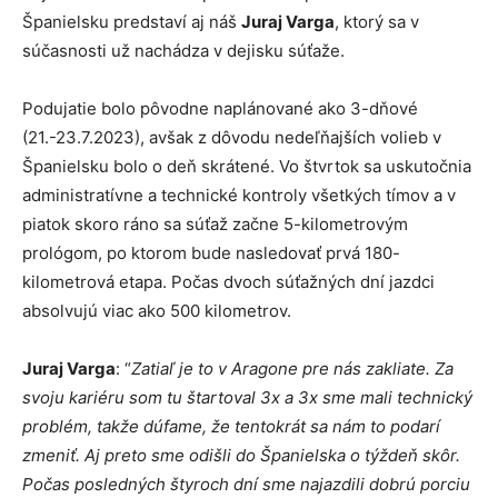
Španielsku predstaví aj náš
Juraj Varga
, ktorý sa v
súčasnosti už nachádza v dejisku súťaže.
Podujatie bolo pôvodne naplánované ako 3-dňové
(21.-23.7.2023), avšak z dôvodu nedeľňajších volieb v
Španielsku bolo o deň skrátené. Vo štvrtok sa uskutočnia
administratívne a technické kontroly všetkých tímov a v
piatok skoro ráno sa súťaž začne 5-kilometrovým
prológom, po ktorom bude nasledovať prvá 180-
kilometrová etapa. Počas dvoch súťažných dní jazdci
absolvujú viac ako 500 kilometrov.
Juraj Varga
: “
Zatiaľ je to v Aragone pre nás zakliate. Za
svoju kariéru som tu štartoval 3x a 3x sme mali technický
problém, takže dúfame, že tentokrát sa nám to podarí
zmeniť. Aj preto sme odišli do Španielska o týždeň skôr.
Počas posledných štyroch dní sme najazdili dobrú porciu