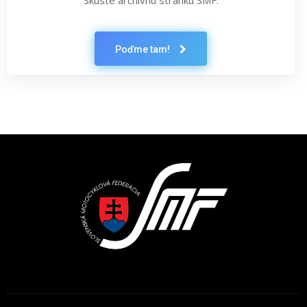
Skúste archívnu stránku SMF.
Poďme tam!
Latest News