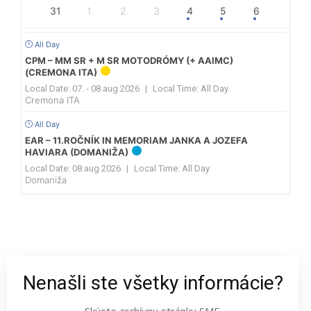
31
1
2
3
4
5
6
All Day
CPM – MM SR + M SR MOTODRÓMY (+ AAIMC)
(CREMONA ITA)
Local Date:
07. - 08.aug 2026
|
Local Time:
All Day
Cremona ITA
All Day
EAR – 11.ROČNÍK IN MEMORIAM JANKA A JOZEFA
HAVIARA (DOMANIŽA)
Local Date:
08.aug 2026
|
Local Time:
All Day
Domaniža
Nenašli ste všetky informácie?