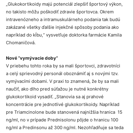
„Glukokortikoidy majú potenciál zlepšiť športový výkon,
no takisto môžu poškodiť zdravie športovca. Okrem
intravenózneho a intramuskulárneho podania tak budú
zakázané všetky ďalšie injekčné spôsoby podania ako
napríklad do kĺbu,“ vysvetľuje doktorka farmácie Kamila
Chomaničová.
Nové “vymývacie doby”
V priebehu tohto roka by sa mali športovci, zdravotníci
a celý sprievodný personál oboznámiť aj s novými tzv.
vymývacími dobami. V praxi to znamená, že by sa mali
naučiť, ako dlho pred súťažou je nutné konkrétny
glukokortikoid vysadiť. „Stanovia sa aj prahové
koncentrácie pre jednotlivé glukokortikoidy. Napríklad
pre Triamcinolone bude stanovená najnižšia hranica 15
ng/ml, no v prípade Prednisolonu pôjde o hranicu 100
ng/ml a Predinsonu až 300 ng/ml. Nezohľadňuje sa teda