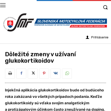
Prihlásenie
Dôležité zmeny v užívaní
glukokortikoidov
Injekčná aplikácia glukokortikoidov bude od budúceho
roka zakázaná vo všetkých prípadoch podania. Keďže
glukokortikoidy sú vďaka svojim analgetickým
a protizápalovým účinkom často zneužívané na doping,