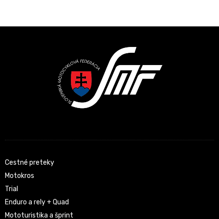
Latest News
Cestné preteky
Motokros
Trial
Enduro a rely + Quad
Mototuristika a šprint