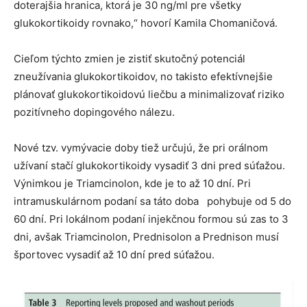
doterajšia hranica, ktorá je 30 ng/ml pre všetky
glukokortikoidy rovnako,“ hovorí Kamila Chomaničová.
Cieľom týchto zmien je zistiť skutočný potenciál
zneužívania glukokortikoidov, no takisto efektívnejšie
plánovať glukokortikoidovú liečbu a minimalizovať riziko
pozitívneho dopingového nálezu.
Nové tzv. vymývacie doby tiež určujú, že pri orálnom
užívaní stačí glukokortikoidy vysadiť 3 dni pred súťažou.
Výnimkou je Triamcinolon, kde je to až 10 dní. Pri
intramuskulárnom podaní sa táto doba pohybuje od 5 do
60 dní. Pri lokálnom podaní injekčnou formou sú zas to 3
dni, avšak Triamcinolon, Prednisolon a Prednison musí
športovec vysadiť až 10 dní pred súťažou.