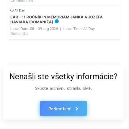
Cremona ITA
All Day
EAR – 11.ROČNÍK IN MEMORIAM JANKA A JOZEFA
HAVIARA (DOMANIŽA)
Local Date:
08. - 09.aug 2026
|
Local Time:
All Day
Domaniža
Nenašli ste všetky informácie?
Skúste archívnu stránku SMF.
Poďme tam!