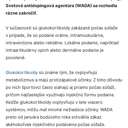
Svetová antidopingová agentúra (WADA) sa rozhodla
rázne zakročiť.
V súčasnosti sú glukokortikoidy zakázané počas súťaže
v prípade, že sú podané orálne, intramuskulárne,
intravenózne alebo rektálne. Lokálne podanie, napríklad
intraartikulárny opich alebo dermálne podanie je
povolené.
Glukokortikoidy
sú známe tým, že ovplyvňujú
metabolizmus a majú protizápalové účinky. Z toho dôvodu
po nich športovci často siahajú aj priamo počas súťaží,
pričom najčastejšie využívajú injekčnú formu podania.
Keďže glukokortikoidy ovplyvňujú v tele viacero
systémov, môžu mať mnohé nežiadúce účinky. WADA
preto od januára budúceho roka schválila zákaz
akéhokoľvek injekčného podávania počas súťaže.