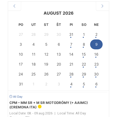
AUGUST 2026
PO
UT
ST
ŠT
PI
SO
NE
27
28
29
30
31
1
2
3
4
5
6
7
8
9
10
11
12
13
14
15
16
17
18
19
20
21
22
23
24
25
26
27
28
29
30
31
1
2
3
4
5
6
All Day
CPM – MM SR + M SR MOTODRÓMY (+ AAIMC)
(CREMONA ITA)
Local Date:
08. - 09.aug 2026
|
Local Time:
All Day