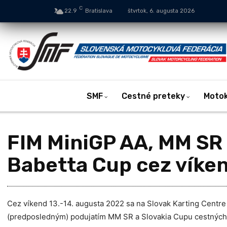
C
22.9
Bratislava
štvrtok, 6. augusta 2026
SMF
Cestné preteky
Moto
FIM MiniGP AA, MM SR
Babetta Cup cez víken
Cez víkend 13.-14. augusta 2022 sa na Slovak Karting Centre 
(predposledným) podujatím MM SR a Slovakia Cupu cestných p