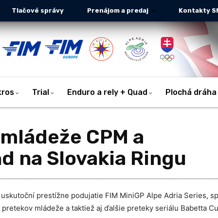
Tlačové správy
Prenájom a predaj
Kontakty S
kros
Trial
Enduro a rely + Quad
Plochá dráha
 mládeže CPM a
d na Slovakia Ringu
uskutoční prestížne podujatie FIM MiniGP Alpe Adria Series, sp
retekov mládeže a taktiež aj ďalšie preteky seriálu Babetta C