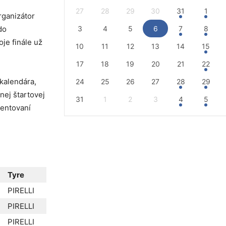
27
28
29
30
31
1
rganizátor
do
3
4
5
6
7
8
e finále už
10
11
12
13
14
15
17
18
19
20
21
22
kalendára,
24
25
26
27
28
29
nej štartovej
31
1
2
3
4
5
lentovaní
Tyre
PIRELLI
PIRELLI
PIRELLI