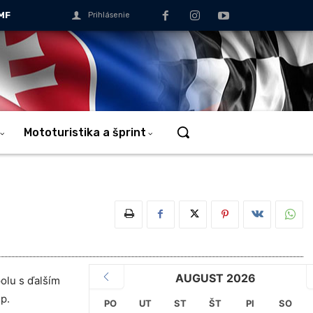
MF
Prihlásenie
Mototuristika a šprint
AUGUST 2026
olu s ďalším
up.
PO
UT
ST
ŠT
PI
SO