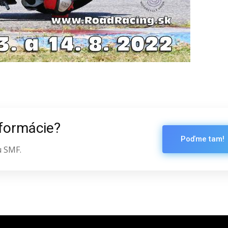
nformácie?
Poďme tam!
u SMF.