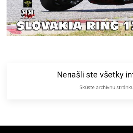
Nenašli ste všetky i
Skúste archívnu stránk
Latest News