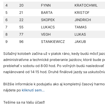
4
20
FYNN
KRATOCHWIL
5
21
BARTA
KRISTOF
6
22
SKOPEK
JINDRICH
7
55
LUKACS
TAMAS
8
77
VEGH
LUKAS
9
96
STANKIEWICZ
JAKUB
Súťažný kolobeh začína už v piatok ráno, kedy budú môcť jazd
administratívne a technické preberanie jazdcov, ktoré bude p
prebiehať v sobotu od 8:00 hod. Po voľných budú nasledovať ti
naplánované od 14:15 hod. Druhé finálové jazdy sa uskutočni
Bližšie informácie k podujatiu ako aj kompletný časový harm
nájdete po
kliknutí sem…
Tešíme sa na Vašu účasť!