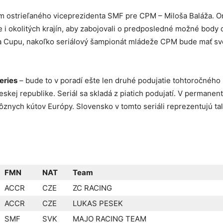
 ostrieľaného viceprezidenta SMF pre CPM – Miloša Baláža. O
 i okolitých krajín, aby zabojovali o predposledné možné body 
Cupu, nakoľko seriálový šampionát mládeže CPM bude mať svoj
eries
– bude to v poradí ešte len druhé podujatie tohtoročného 
skej republike. Seriál sa skladá z piatich podujatí. V permanent
ôznych kútov Európy. Slovensko v tomto seriáli reprezentujú ta
FMN
NAT
Team
ACCR
CZE
ZC RACING
ACCR
CZE
LUKAS PESEK
SMF
SVK
MAJO RACING TEAM