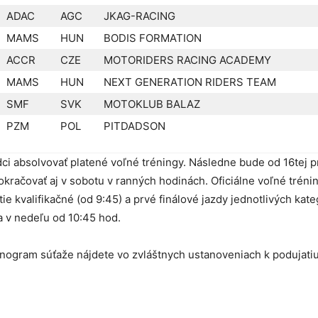
ADAC
AGC
JKAG-RACING
MAMS
HUN
BODIS FORMATION
ACCR
CZE
MOTORIDERS RACING ACADEMY
MAMS
HUN
NEXT GENERATION RIDERS TEAM
SMF
SVK
MOTOKLUB BALAZ
PZM
POL
PITDADSON
ci absolvovať platené voľné tréningy. Následne bude od 16tej p
okračovať aj v sobotu v ranných hodinách. Oficiálne voľné trén
e kvalifikačné (od 9:45) a prvé finálové jazdy jednotlivých kate
a v nedeľu od 10:45 hod.
onogram súťaže nájdete vo zvláštnych ustanoveniach k podujatiu