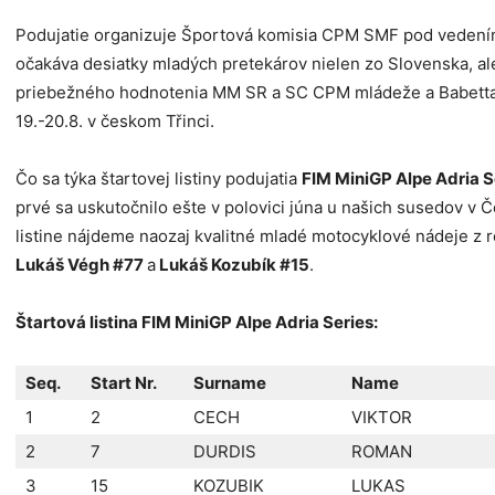
Podujatie organizuje Športová komisia CPM SMF pod vedením
očakáva desiatky mladých pretekárov nielen zo Slovenska, ale
priebežného hodnotenia MM SR a SC CPM mládeže a Babetta 
19.-20.8. v českom Třinci.
Čo sa týka štartovej listiny podujatia
FIM MiniGP Alpe Adria S
prvé sa uskutočnilo ešte v polovici júna u našich susedov v Če
listine nájdeme naozaj kvalitné mladé motocyklové nádeje z r
Lukáš Végh #77
a
Lukáš Kozubík #15
.
Štartová listina FIM MiniGP Alpe Adria Series:
Seq.
Start Nr.
Surname
Name
1
2
CECH
VIKTOR
2
7
DURDIS
ROMAN
3
15
KOZUBIK
LUKAS