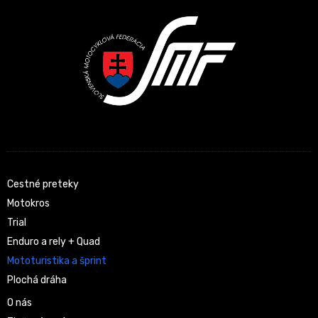
Cestné preteky
Motokros
Trial
Enduro a rely + Quad
Mototuristika a šprint
Plochá dráha
O nás