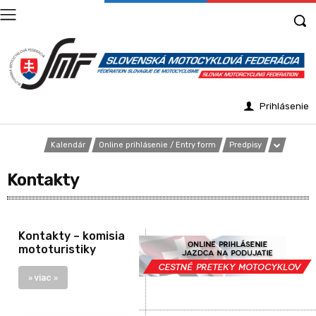
Prihlásenie
Kalendár
Online prihlásenie / Entry form
Predpisy
Kontakty
Kontakty – komisia
mototuristiky
» viac »