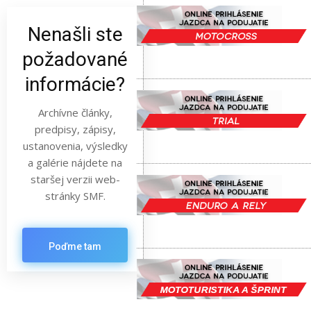
Nenašli ste
požadované
informácie?
Archívne články,
predpisy, zápisy,
ustanovenia, výsledky
a galérie nájdete na
staršej verzii web-
stránky SMF.
Poďme tam