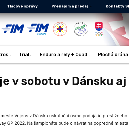
Tlačové správy
Prenájom a predaj
Kontakty S
kros
Trial
Enduro a rely + Quad
Plochá dráha
e v sobotu v Dánsku aj
meste Vojens v Dánsku uskutoční ôsme podujatie prestížneho 
dway GP 2022. Na šampionáte bude o návrat na popredné miesta 