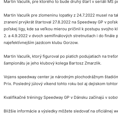
Martin Vaculík, pre ktorého to bude druhý štart v seriáli MS p
Martin Vaculík pre zlomeninu lopatky z 24.7.2022 musel na t
zranení prvýkrát štartoval 27.8.2022 na Speedway GP v poľsk
poľskej ligy, kde sa veľkou mierou pričinil k postupu svojho
2. a 4.9.2022 v dvoch semifinálových stretnutiach i do finále 
najefektívnejším jazdcom klubu Gorzow.
Martin Vaculík, ktorý figuroval po piatich podujatiach na tr
šampionátu je jeho klubový kolega Bartosz Zmarzlik.
Vojens speedway center je národným plochodrážnym štadióno
Prix. Posledný júlový víkend tohto roku bol aj dejiskom toh
Kvalifikačné tréningy Speedway GP v Dánsku začínajú v sobotu
Bližšie informácie a výsledky môžete sledovať na oficiálnej