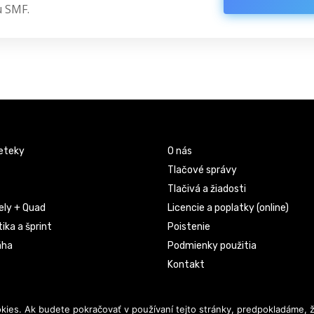
u SMF.
eteky
O nás
Tlačové správy
Tlačivá a žiadosti
ely + Quad
Licencie a poplatky (online)
ika a šprint
Poistenie
áha
Podmienky použitia
Kontakt
ies. Ak budete pokračovať v používaní tejto stránky, predpokladáme, ž