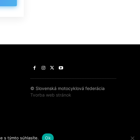
© Slovenská motocyklová federácia
Tvorba web stránok
e s týmto súhlasíte.
Ok