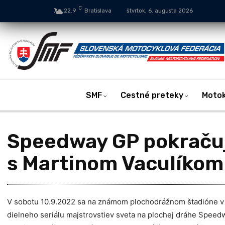
C
22.9
Bratislava
štvrtok, 6. augusta 2026
SMF
Cestné preteky
Moto
Speedway GP pokračuj
s Martinom Vaculíkom
V sobotu 10.9.2022 sa na známom plochodrážnom štadióne v 
dielneho seriálu majstrovstiev sveta na plochej dráhe Spee