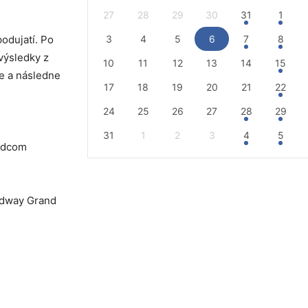
27
28
29
30
31
1
odujatí. Po
3
4
5
6
7
8
výsledky z
10
11
12
13
14
15
le a následne
17
18
19
20
21
22
24
25
26
27
28
29
31
1
2
3
4
5
azdcom
edway Grand