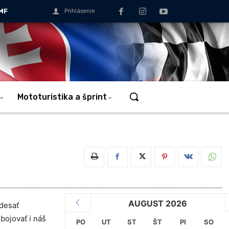
MF
Prihlásenie
Mototuristika a šprint
AUGUST 2026
desať
bojovať i náš
PO
UT
ST
ŠT
PI
SO