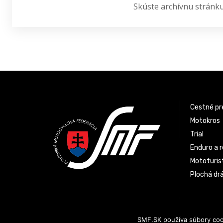
Skúste archívnu stránk
Latest News
Cestné pr
Motokros
Trial
Enduro a r
Mototurist
Plochá dr
SMF.SK používa súbory cook