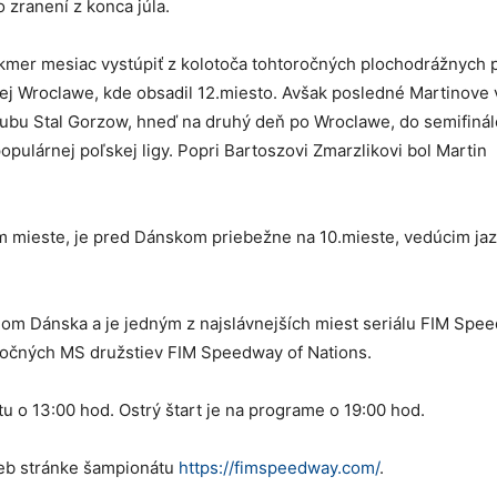
o zranení z konca júla.
akmer mesiac vystúpiť z kolotoča tohtoročných plochodrážnych p
ej Wroclawe, kde obsadil 12.miesto. Avšak posledné Martinove 
 klubu Stal Gorzow, hneď na druhý deň po Wroclawe, do semifiná
populárnej poľskej ligy. Popri Bartoszovi Zmarzlikovi bol Martin
eťom mieste, je pred Dánskom priebežne na 10.mieste, vedúcim j
m Dánska a je jedným z najslávnejších miest seriálu FIM Spe
toročných MS družstiev FIM Speedway of Nations.
 o 13:00 hod. Ostrý štart je na programe o 19:00 hod.
 web stránke šampionátu
https://fimspeedway.com/
.