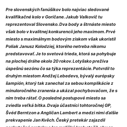
Pre slovenských fanúšikov bolo najviac sledované
kvalifikačné kolo v Goričane. Jakub Valkovič tu
reprezentoval Slovensko. Dva body a štrnáste miesto
však bolo v kvalitnej konkurencii jeho maximom. Prvé
miesto s maximálnym bodovým ziskom však ukoristil
Poliak Janusz Kolodziej, ktorého netreba nikomu
predstavovať. Je to svetová trieda, ktorá sa pohybuje
na plochej dráhe okolo 20 rokov. Lotyšsko prežíva
úspešnú sezónu čo sa týka reprezentácie. Potvrdil to
druhým miestom Andžej Lebedevs, bývalý európsky
šampión, ktorý tak zanechal za sebou komplikácie z
minuloročného zranenia a ukázal pochybovačom, že s
ním treba rátať. O posledné postupové miesto sa
zviedla veľká bitka. Dvaja účastníci tohtoročnej GP,
Švéd Berntzon a Angličan Lambert a medzi nimi ďalšie
prekvapenie Jan Kvěch. Český pretekár zajazdil