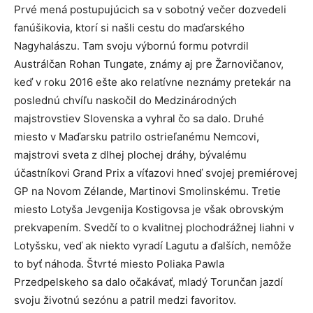
Prvé mená postupujúcich sa v sobotný večer dozvedeli
fanúšikovia, ktorí si našli cestu do maďarského
Nagyhalászu. Tam svoju výbornú formu potvrdil
Austrálčan Rohan Tungate, známy aj pre Žarnovičanov,
keď v roku 2016 ešte ako relatívne neznámy pretekár na
poslednú chvíľu naskočil do Medzinárodných
majstrovstiev Slovenska a vyhral čo sa dalo. Druhé
miesto v Maďarsku patrilo ostrieľanému Nemcovi,
majstrovi sveta z dlhej plochej dráhy, bývalému
účastníkovi Grand Prix a víťazovi hneď svojej premiérovej
GP na Novom Zélande, Martinovi Smolinskému. Tretie
miesto Lotyša Jevgenija Kostigovsa je však obrovským
prekvapením. Svedčí to o kvalitnej plochodrážnej liahni v
Lotyšsku, veď ak niekto vyradí Lagutu a ďalších, nemôže
to byť náhoda. Štvrté miesto Poliaka Pawla
Przedpelskeho sa dalo očakávať, mladý Torunčan jazdí
svoju životnú sezónu a patril medzi favoritov.