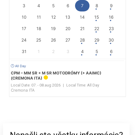
3
4
5
6
7
8
9
10
11
12
13
14
15
16
17
18
19
20
21
22
23
24
25
26
27
28
29
30
31
1
2
3
4
5
6
All Day
CPM – MM SR + M SR MOTODRÓMY (+ AAIMC)
(CREMONA ITA)
Local Date:
07. - 08.aug 2026
|
Local Time:
All Day
Cremona ITA