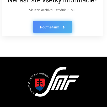
Nenašli ste všetky informácie?
Skúste archívnu stránku SMF.
Poďme tam!
Latest News