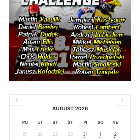
AUGUST 2026
PO
UT
ST
ŠT
PI
SO
NE
27
28
29
30
31
1
2