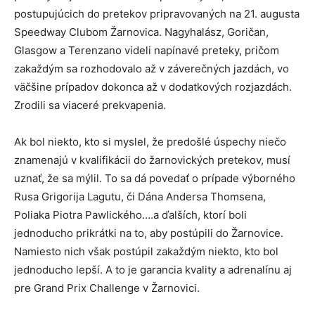
postupujúcich do pretekov pripravovaných na 21. augusta
Speedway Clubom Žarnovica. Nagyhalász, Goričan,
Glasgow a Terenzano videli napínavé preteky, pričom
zakaždým sa rozhodovalo až v záverečných jazdách, vo
väčšine prípadov dokonca až v dodatkových rozjazdách.
Zrodili sa viaceré prekvapenia.
Ak bol niekto, kto si myslel, že predošlé úspechy niečo
znamenajú v kvalifikácii do žarnovických pretekov, musí
uznať, že sa mýlil. To sa dá povedať o prípade výborného
Rusa Grigorija Lagutu, či Dána Andersa Thomsena,
Poliaka Piotra Pawlického….a ďalších, ktorí boli
jednoducho prikrátki na to, aby postúpili do Žarnovice.
Namiesto nich však postúpil zakaždým niekto, kto bol
jednoducho lepší. A to je garancia kvality a adrenalínu aj
pre Grand Prix Challenge v Žarnovici.