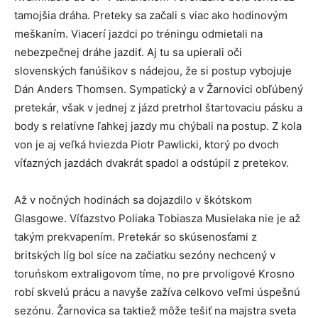
tamojšia dráha. Preteky sa začali s viac ako hodinovým
meškaním. Viacerí jazdci po tréningu odmietali na
nebezpečnej dráhe jazdiť. Aj tu sa upierali oči
slovenských fanúšikov s nádejou, že si postup vybojuje
Dán Anders Thomsen. Sympatický a v Žarnovici obľúbený
pretekár, však v jednej z jázd pretrhol štartovaciu pásku a
body s relatívne ľahkej jazdy mu chýbali na postup. Z kola
von je aj veľká hviezda Piotr Pawlicki, ktorý po dvoch
víťazných jazdách dvakrát spadol a odstúpil z pretekov.
Až v nočných hodinách sa dojazdilo v škótskom
Glasgowe. Víťazstvo Poliaka Tobiasza Musielaka nie je až
takým prekvapením. Pretekár so skúsenosťami z
britských líg bol síce na začiatku sezóny nechcený v
toruńskom extraligovom tíme, no pre prvoligové Krosno
robí skvelú prácu a navyše zažíva celkovo veľmi úspešnú
sezónu. Žarnovica sa taktiež môže tešiť na majstra sveta