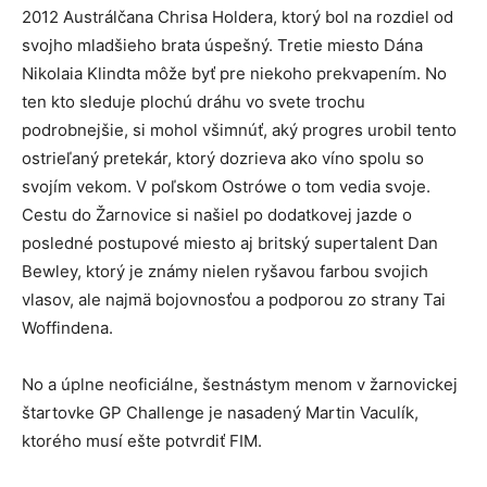
2012 Austrálčana Chrisa Holdera, ktorý bol na rozdiel od
svojho mladšieho brata úspešný. Tretie miesto Dána
Nikolaia Klindta môže byť pre niekoho prekvapením. No
ten kto sleduje plochú dráhu vo svete trochu
podrobnejšie, si mohol všimnúť, aký progres urobil tento
ostrieľaný pretekár, ktorý dozrieva ako víno spolu so
svojím vekom. V poľskom Ostrówe o tom vedia svoje.
Cestu do Žarnovice si našiel po dodatkovej jazde o
posledné postupové miesto aj britský supertalent Dan
Bewley, ktorý je známy nielen ryšavou farbou svojich
vlasov, ale najmä bojovnosťou a podporou zo strany Tai
Woffindena.
No a úplne neoficiálne, šestnástym menom v žarnovickej
štartovke GP Challenge je nasadený Martin Vaculík,
ktorého musí ešte potvrdiť FIM.