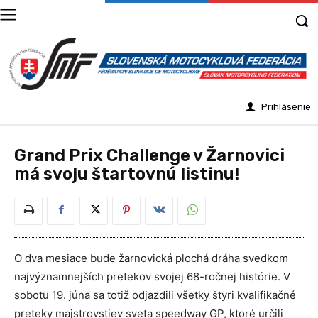
Prihlásenie
Grand Prix Challenge v Žarnovici
má svoju štartovnú listinu!
O dva mesiace bude žarnovická plochá dráha svedkom
najvýznamnejších pretekov svojej 68-ročnej histórie. V
sobotu 19. júna sa totiž odjazdili všetky štyri kvalifikačné
preteky majstrovstiev sveta speedway GP, ktoré určili