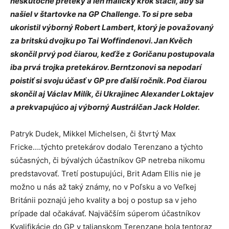
neskutočné preteky a len maličký krok stačil, aby sa
našiel v štartovke na GP Challenge. To si pre seba
ukoristil výborný Robert Lambert, ktorý je považovaný
za britskú dvojku po Tai Woffindenovi. Jan Kvěch
skončil prvý pod čiarou, keďže z Goričanu postupovala
iba prvá trojka pretekárov. Berntzonovi sa nepodarí
poistiť si svoju účasť v GP pre ďalší ročník. Pod čiarou
skončil aj Václav Milík, či Ukrajinec Alexander Loktajev
a prekvapujúco aj výborný Austrálčan Jack Holder.
Patryk Dudek, Mikkel Michelsen, či štvrtý Max
Fricke….týchto pretekárov dodalo Terenzano a týchto
súčasných, či bývalých účastníkov GP netreba nikomu
predstavovať. Tretí postupujúci, Brit Adam Ellis nie je
možno u nás až taký známy, no v Poľsku a vo Veľkej
Británii poznajú jeho kvality a boj o postup sa v jeho
prípade dal očakávať. Najväčším súperom účastníkov
Kvalifikácie do GP v talianskom Terenzane bola tentoraz