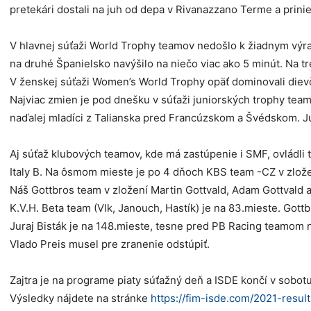
pretekári dostali na juh od depa v Rivanazzano Terme a prini
V hlavnej súťaži World Trophy teamov nedošlo k žiadnym výr
na druhé Španielsko navýšilo na niečo viac ako 5 minút. Na t
V ženskej súťaži Women’s World Trophy opäť dominovali diev
Najviac zmien je pod dnešku v súťaži juniorských trophy team
naďalej mladíci z Talianska pred Francúzskom a Švédskom. J
Aj súťaž klubových teamov, kde má zastúpenie i SMF, ovládli 
Italy B. Na ôsmom mieste je po 4 dňoch KBS team -CZ v zlože
Náš Gottbros team v zložení Martin Gottvald, Adam Gottvald a
K.V.H. Beta team (Vlk, Janouch, Hastík) je na 83.mieste. Gott
Juraj Bisták je na 148.mieste, tesne pred PB Racing teamom na
Vlado Preis musel pre zranenie odstúpiť.
Zajtra je na programe piaty súťažný deň a ISDE končí v sob
Výsledky nájdete na stránke
https://fim-isde.com/2021-result