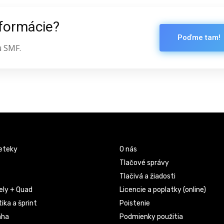
nformácie?
Poďme tam!
u SMF.
eteky
O nás
Tlačové správy
Tlačivá a žiadosti
ely + Quad
Licencie a poplatky (online)
ika a šprint
Poistenie
áha
Podmienky použitia