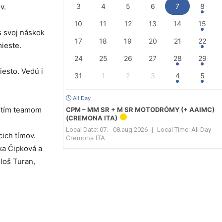
v.
3
4
5
6
7
8
10
11
12
13
14
15
s svoj náskok
17
18
19
20
21
22
ieste.
24
25
26
27
28
29
iesto. Vedú i
31
1
2
3
4
5
All Day
retím teamom
CPM – MM SR + M SR MOTODRÓMY (+ AAIMC)
(CREMONA ITA)
Local Date:
07. - 08.aug 2026
|
Local Time:
All Day
cich tímov.
Cremona ITA
ka Čipková a
iloš Turan,