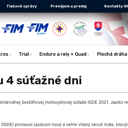
Tlačové správy
Prenájom a predaj
Kontakty S
kros
Trial
Enduro a rely + Quad
Plochá dráha
 4 súťažné dni
inárodnej šesťdňovej motocyklovej súťaže ISDE 2021. Jazdci m
 (ISDE) priniesol jazdcom nový a veľmi vítaný okruh trate, ktorý