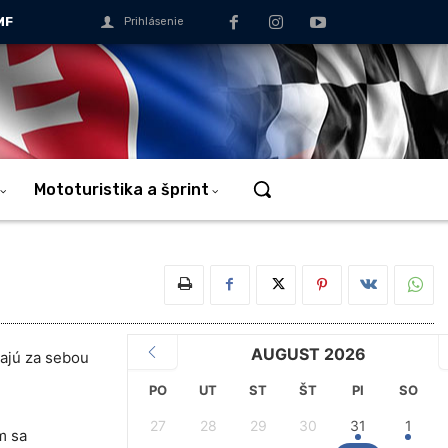
MF
Prihlásenie
Mototuristika a šprint
AUGUST 2026
ajú za sebou
PO
UT
ST
ŠT
PI
SO
27
28
29
30
31
1
m sa