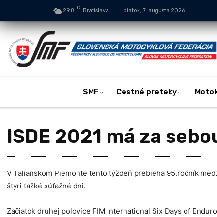
C
29.8
Bratislava
piatok, 7. augusta 2026
SMF
Cestné preteky
Moto
ISDE 2021 má za sebou
V Talianskom Piemonte tento týždeň prebieha 95.ročník medz
štyri ťažké súťažné dni.
Začiatok druhej polovice FIM International Six Days of Enduro