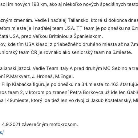
esol im nových 198 km, ako aj niekoľko nových špeciálnych testo
azným zmenám. Vedie i naďalej Taliansko, ktoré si dokonca dne
reťom mieste je i naďalej team USA. TT team je po dnešku na 6.m
čatá USA, pred Veľkou Britániou a Španielskom.
ov, kde tím USA klesol z priebežného druhého miesta až na 7.m
uniorský team ČR je rovnako ako seniorský team na 6.mieste.
talianski jazdci. Vedie Team Italy A pred druhým MC Sebino a t
ní P.Markvart, J. Hroneš, M.Engel.
 Filip Klabačka figuruje po dnešku na 34.mieste zo 163 štartujú
bros team 2, v ktorom po zranení Petra Borkovca už ide len Gabi
 149.mieste, ktorý ide tiež len vo dvojici Jakub Kostelanský, M
otu 4.9.2021 záverečným motokrosom.
s/