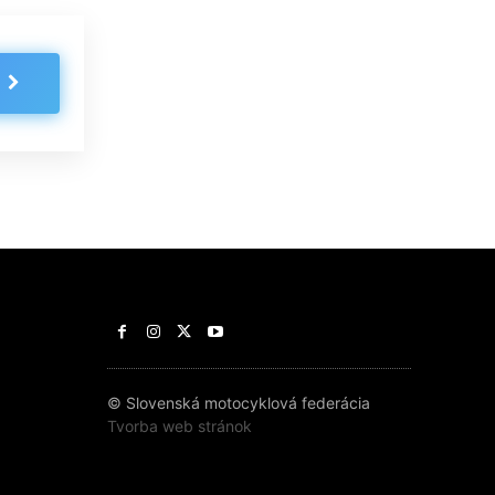
© Slovenská motocyklová federácia
Tvorba web stránok