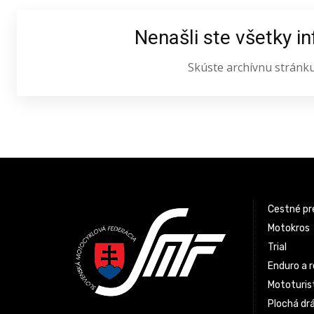
Nenašli ste všetky i
Skúste archívnu stránk
Latest News
Cestné pr
Motokros
Trial
Enduro a r
Mototurist
Plochá dr