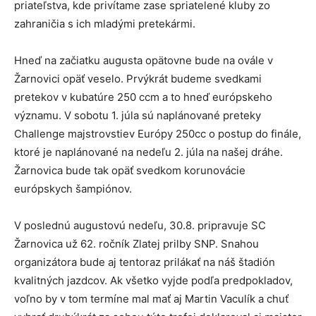
priateľstva, kde privítame zase spriatelené kluby zo
zahraničia s ich mladými pretekármi.
Hneď na začiatku augusta opätovne bude na ovále v
Žarnovici opäť veselo. Prvýkrát budeme svedkami
pretekov v kubatúre 250 ccm a to hneď európskeho
významu. V sobotu 1. júla sú naplánované preteky
Challenge majstrovstiev Európy 250cc o postup do finále,
ktoré je naplánované na nedeľu 2. júla na našej dráhe.
Žarnovica bude tak opäť svedkom korunovácie
európskych šampiónov.
V poslednú augustovú nedeľu, 30.8. pripravuje SC
Žarnovica už 62. ročník Zlatej prilby SNP. Snahou
organizátora bude aj tentoraz prilákať na náš štadión
kvalitných jazdcov. Ak všetko vyjde podľa predpokladov,
voľno by v tom termíne mal mať aj Martin Vaculík a chuť