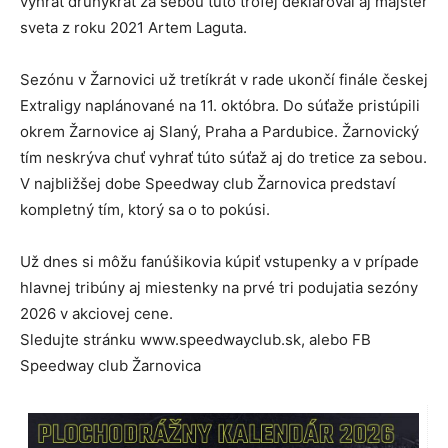
vyhrať druhýkrát za sebou túto trofej deklaroval aj majster
sveta z roku 2021 Artem Laguta.
Sezónu v Žarnovici už tretíkrát v rade ukončí finále českej
Extraligy naplánované na 11. októbra. Do súťaže pristúpili
okrem Žarnovice aj Slaný, Praha a Pardubice. Žarnovický
tím neskrýva chuť vyhrať túto súťaž aj do tretice za sebou.
V najbližšej dobe Speedway club Žarnovica predstaví
kompletný tím, ktorý sa o to pokúsi.
Už dnes si môžu fanúšikovia kúpiť vstupenky a v prípade
hlavnej tribúny aj miestenky na prvé tri podujatia sezóny
2026 v akciovej cene.
Sledujte stránku www.speedwayclub.sk, alebo FB
Speedway club Žarnovica