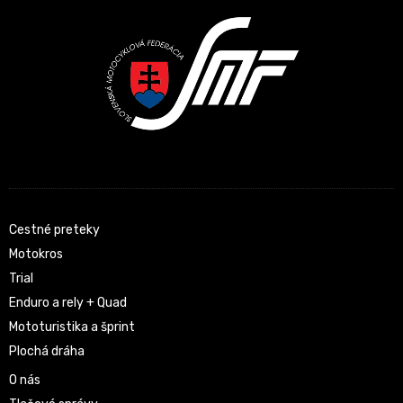
Cestné preteky
Motokros
Trial
Enduro a rely + Quad
Mototuristika a šprint
Plochá dráha
O nás