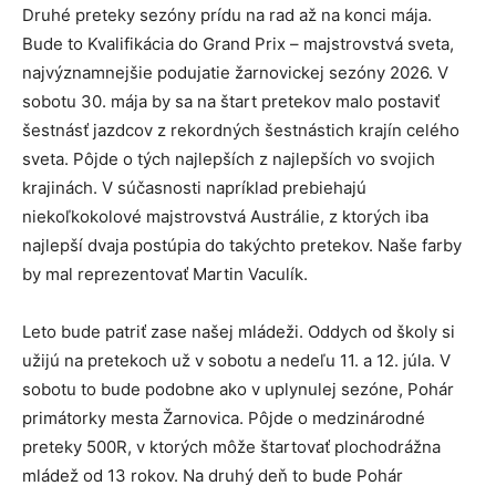
Druhé preteky sezóny prídu na rad až na konci mája.
Bude to Kvalifikácia do Grand Prix – majstrovstvá sveta,
najvýznamnejšie podujatie žarnovickej sezóny 2026. V
sobotu 30. mája by sa na štart pretekov malo postaviť
šestnásť jazdcov z rekordných šestnástich krajín celého
sveta. Pôjde o tých najlepších z najlepších vo svojich
krajinách. V súčasnosti napríklad prebiehajú
niekoľkokolové majstrovstvá Austrálie, z ktorých iba
najlepší dvaja postúpia do takýchto pretekov. Naše farby
by mal reprezentovať Martin Vaculík.
Leto bude patriť zase našej mládeži. Oddych od školy si
užijú na pretekoch už v sobotu a nedeľu 11. a 12. júla. V
sobotu to bude podobne ako v uplynulej sezóne, Pohár
primátorky mesta Žarnovica. Pôjde o medzinárodné
preteky 500R, v ktorých môže štartovať plochodrážna
mládež od 13 rokov. Na druhý deň to bude Pohár