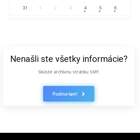
31
1
2
3
4
5
6
Nenašli ste všetky informácie?
Skúste archívnu stránku SMF.
Poďme tam!
Latest News