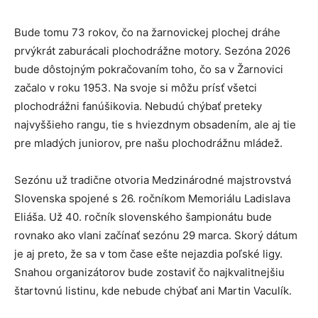
Bude tomu 73 rokov, čo na žarnovickej plochej dráhe
prvýkrát zaburácali plochodrážne motory. Sezóna 2026
bude dôstojným pokračovaním toho, čo sa v Žarnovici
začalo v roku 1953. Na svoje si môžu prísť všetci
plochodrážni fanúšikovia. Nebudú chýbať preteky
najvyššieho rangu, tie s hviezdnym obsadením, ale aj tie
pre mladých juniorov, pre našu plochodrážnu mládež.
Sezónu už tradične otvoria Medzinárodné majstrovstvá
Slovenska spojené s 26. ročníkom Memoriálu Ladislava
Eliáša. Už 40. ročník slovenského šampionátu bude
rovnako ako vlani začínať sezónu 29 marca. Skorý dátum
je aj preto, že sa v tom čase ešte nejazdia poľské ligy.
Snahou organizátorov bude zostaviť čo najkvalitnejšiu
štartovnú listinu, kde nebude chýbať ani Martin Vaculík.