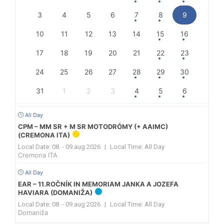
3
4
5
6
7
8
9
10
11
12
13
14
15
16
17
18
19
20
21
22
23
24
25
26
27
28
29
30
31
1
2
3
4
5
6
All Day
CPM – MM SR + M SR MOTODRÓMY (+ AAIMC)
(CREMONA ITA)
Local Date:
08. - 09.aug 2026
|
Local Time:
All Day
Cremona ITA
All Day
EAR – 11.ROČNÍK IN MEMORIAM JANKA A JOZEFA
HAVIARA (DOMANIŽA)
Local Date:
08. - 09.aug 2026
|
Local Time:
All Day
Domaniža