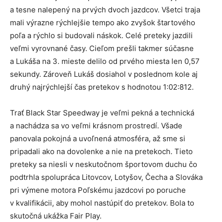
a tesne nalepený na prvých dvoch jazdcov. Všetci traja
mali výrazne rýchlejšie tempo ako zvyšok štartového
poľa a rýchlo si budovali náskok. Celé preteky jazdili
veľmi vyrovnané časy. Cieľom prešli takmer súčasne
a Lukáša na 3. mieste delilo od prvého miesta len 0,57
sekundy. Zároveň Lukáš dosiahol v poslednom kole aj
druhý najrýchlejší čas pretekov s hodnotou 1:02:812.
Trať Black Star Speedway je veľmi pekná a technická
a nachádza sa vo veľmi krásnom prostredí. Všade
panovala pokojná a uvoľnená atmosféra, až sme si
pripadali ako na dovolenke a nie na pretekoch. Tieto
preteky sa niesli v neskutočnom športovom duchu čo
podtrhla spolupráca Litovcov, Lotyšov, Čecha a Slováka
pri výmene motora Poľskému jazdcovi po poruche
v kvalifikácii, aby mohol nastúpiť do pretekov. Bola to
skutočná ukážka Fair Play.