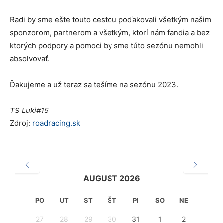
Radi by sme ešte touto cestou poďakovali všetkým našim
sponzorom, partnerom a všetkým, ktorí nám fandia a bez
ktorých podpory a pomoci by sme túto sezónu nemohli
absolvovať.
Ďakujeme a už teraz sa tešíme na sezónu 2023.
TS Luki#15
Zdroj:
roadracing.sk
AUGUST 2026
PO
UT
ST
ŠT
PI
SO
NE
27
28
29
30
31
1
2