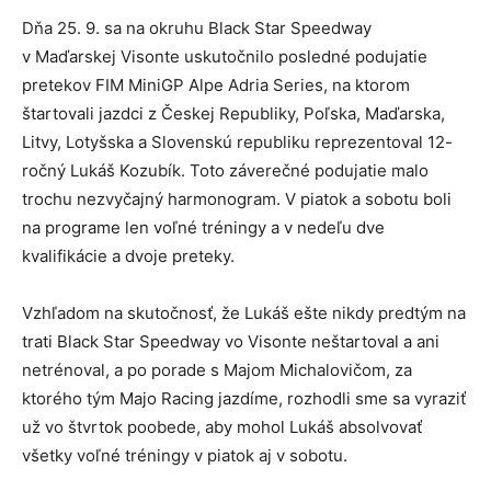
Dňa 25. 9. sa na okruhu Black Star Speedway
v Maďarskej Visonte uskutočnilo posledné podujatie
pretekov FIM MiniGP Alpe Adria Series, na ktorom
štartovali jazdci z Českej Republiky, Poľska, Maďarska,
Litvy, Lotyšska a Slovenskú republiku reprezentoval 12-
ročný Lukáš Kozubík. Toto záverečné podujatie malo
trochu nezvyčajný harmonogram. V piatok a sobotu boli
na programe len voľné tréningy a v nedeľu dve
kvalifikácie a dvoje preteky.
Vzhľadom na skutočnosť, že Lukáš ešte nikdy predtým na
trati Black Star Speedway vo Visonte neštartoval a ani
netrénoval, a po porade s Majom Michalovičom, za
ktorého tým Majo Racing jazdíme, rozhodli sme sa vyraziť
už vo štvrtok poobede, aby mohol Lukáš absolvovať
všetky voľné tréningy v piatok aj v sobotu.