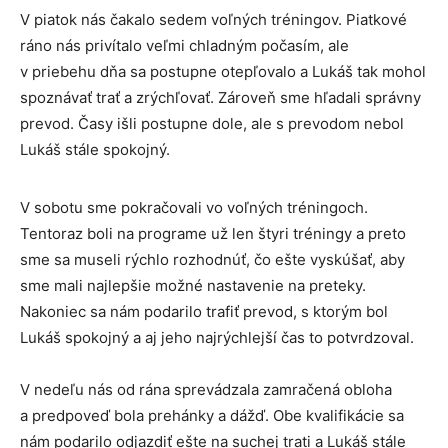
V piatok nás čakalo sedem voľných tréningov. Piatkové
ráno nás privítalo veľmi chladným počasím, ale
v priebehu dňa sa postupne otepľovalo a Lukáš tak mohol
spoznávať trať a zrýchľovať. Zároveň sme hľadali správny
prevod. Časy išli postupne dole, ale s prevodom nebol
Lukáš stále spokojný.
V sobotu sme pokračovali vo voľných tréningoch.
Tentoraz boli na programe už len štyri tréningy a preto
sme sa museli rýchlo rozhodnúť, čo ešte vyskúšať, aby
sme mali najlepšie možné nastavenie na preteky.
Nakoniec sa nám podarilo trafiť prevod, s ktorým bol
Lukáš spokojný a aj jeho najrýchlejší čas to potvrdzoval.
V nedeľu nás od rána sprevádzala zamračená obloha
a predpoveď bola prehánky a dážď. Obe kvalifikácie sa
nám podarilo odjazdiť ešte na suchej trati a Lukáš stále