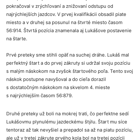
pokračoval v zrýchľovaní a znižovaní odstupu od
najrýchlejších jazdcov. V prvej kvalifikácii obsadil piate
miesto a v druhej sa posunul na štvrté miesto časom
56:914. Štvrtá pozícia znamenala aj Lukášove postavenie
na štarte.
Prvé preteky sme stihli opäť na suchej dráhe. Lukáš mal
perfektný štart a do prvej zákruty si udržal svoju pozíciu
s malým náskokom na zvyšok štartového poľa. Tento svoj
náskok postupne navyšoval a do cieľa dorazil
s dostatočným náskokom na skvelom 4. mieste
s najrýchlejším časom 56:879.
Druhé preteky už boli na mokrej trati, čo perfektne sedí
Lukášovmu plynulému jazdeckému štýlu. Štart mu síce
tentoraz až tak nevyšiel a prepadol sa až na piatu pozíciu,
ale už v tretej zákrute prvého kola bol na tretej pozícii