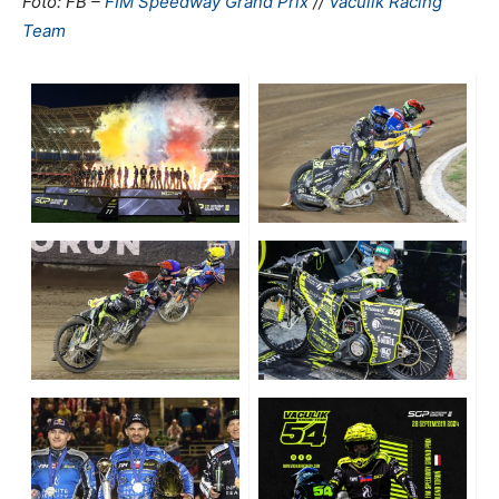
Foto: FB –
FIM Speedway Grand Prix
//
Vaculik Racing
Team