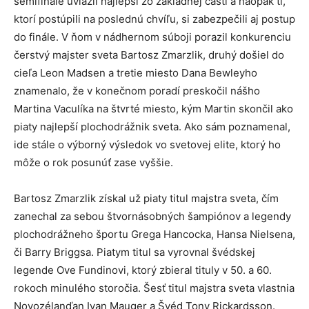
semifinále uviazli najlepší zo základnej časti a naopak tí,
ktorí postúpili na poslednú chvíľu, si zabezpečili aj postup
do finále. V ňom v nádhernom súboji porazil konkurenciu
čerstvý majster sveta Bartosz Zmarzlik, druhý došiel do
cieľa Leon Madsen a tretie miesto Dana Bewleyho
znamenalo, že v konečnom poradí preskočil nášho
Martina Vaculíka na štvrté miesto, kým Martin skončil ako
piaty najlepší plochodrážnik sveta. Ako sám poznamenal,
ide stále o výborný výsledok vo svetovej elite, ktorý ho
môže o rok posunúť zase vyššie.
Bartosz Zmarzlik získal už piaty titul majstra sveta, čím
zanechal za sebou štvornásobných šampiónov a legendy
plochodrážneho športu Grega Hancocka, Hansa Nielsena,
či Barry Briggsa. Piatym titul sa vyrovnal švédskej
legende Ove Fundinovi, ktorý zbieral tituly v 50. a 60.
rokoch minulého storočia. Šesť titul majstra sveta vlastnia
Novozélanďan Ivan Mauger a Švéd Tony Rickardsson.