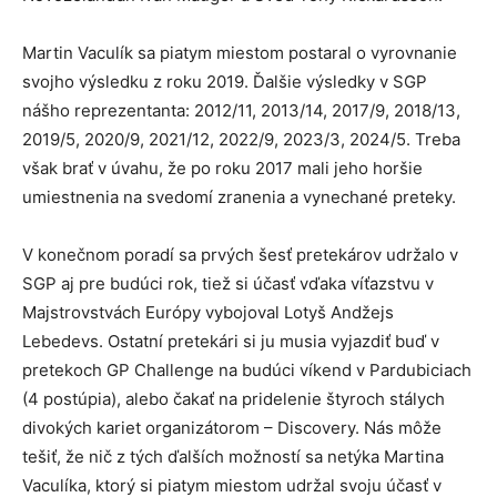
Martin Vaculík sa piatym miestom postaral o vyrovnanie
svojho výsledku z roku 2019. Ďalšie výsledky v SGP
nášho reprezentanta: 2012/11, 2013/14, 2017/9, 2018/13,
2019/5, 2020/9, 2021/12, 2022/9, 2023/3, 2024/5. Treba
však brať v úvahu, že po roku 2017 mali jeho horšie
umiestnenia na svedomí zranenia a vynechané preteky.
V konečnom poradí sa prvých šesť pretekárov udržalo v
SGP aj pre budúci rok, tiež si účasť vďaka víťazstvu v
Majstrovstvách Európy vybojoval Lotyš Andžejs
Lebedevs. Ostatní pretekári si ju musia vyjazdiť buď v
pretekoch GP Challenge na budúci víkend v Pardubiciach
(4 postúpia), alebo čakať na pridelenie štyroch stálych
divokých kariet organizátorom – Discovery. Nás môže
tešiť, že nič z tých ďalších možností sa netýka Martina
Vaculíka, ktorý si piatym miestom udržal svoju účasť v