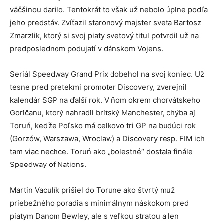
väčšinou darilo. Tentokrát to však už nebolo úplne podľa
jeho predstáv. Zvíťazil staronový majster sveta Bartosz
Zmarzlik, ktorý si svoj piaty svetový titul potvrdil už na
predposlednom podujatí v dánskom Vojens.
Seriál Speedway Grand Prix dobehol na svoj koniec. Už
tesne pred pretekmi promotér Discovery, zverejnil
kalendár SGP na ďalší rok. V ňom okrem chorvátskeho
Goričanu, ktorý nahradil britský Manchester, chýba aj
Toruń, keďže Poľsko má celkovo tri GP na budúci rok
(Gorzów, Warszawa, Wroclaw) a Discovery resp. FIM ich
tam viac nechce. Toruń ako „bolestné“ dostala finále
Speedway of Nations.
Martin Vaculík prišiel do Torune ako štvrtý muž
priebežného poradia s minimálnym náskokom pred
piatym Danom Bewley, ale s veľkou stratou a len