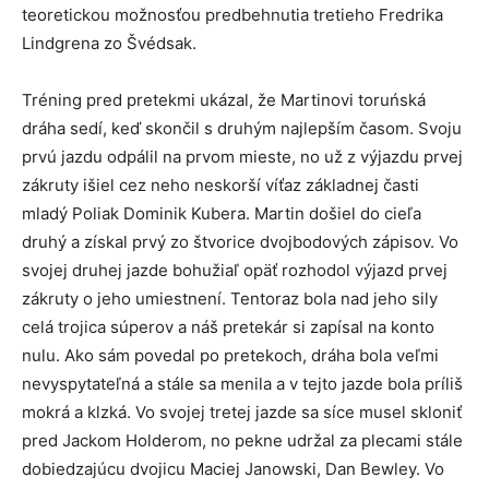
teoretickou možnosťou predbehnutia tretieho Fredrika
Lindgrena zo Švédsak.
Tréning pred pretekmi ukázal, že Martinovi toruńská
dráha sedí, keď skončil s druhým najlepším časom. Svoju
prvú jazdu odpálil na prvom mieste, no už z výjazdu prvej
zákruty išiel cez neho neskorší víťaz základnej časti
mladý Poliak Dominik Kubera. Martin došiel do cieľa
druhý a získal prvý zo štvorice dvojbodových zápisov. Vo
svojej druhej jazde bohužiaľ opäť rozhodol výjazd prvej
zákruty o jeho umiestnení. Tentoraz bola nad jeho sily
celá trojica súperov a náš pretekár si zapísal na konto
nulu. Ako sám povedal po pretekoch, dráha bola veľmi
nevyspytateľná a stále sa menila a v tejto jazde bola príliš
mokrá a klzká. Vo svojej tretej jazde sa síce musel skloniť
pred Jackom Holderom, no pekne udržal za plecami stále
dobiedzajúcu dvojicu Maciej Janowski, Dan Bewley. Vo