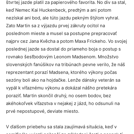
štvrtej jazde platil za papierového favorita. No div sa stal,
keď Nemec Kai Huckenbeck, predtým a ani potom
nezískal ani bod, ale túto jazdu pekným štýlom vyhral.
Zato Martin sa z výjazdu prvej zákruty ocitol na
poslednom mieste a musel sa postupne prepracovať
najprv cez Jana Kvěcha a potom Maxa Frickeho. Vo svojej
poslednej jazde sa dostal do priameho boja o postup s
rovnako šesťbodovým Leonom Madsenom. Množstvo
slovenských fanúšikov na tribúnach pevne verilo, že náš
reprezentant porazí Madsena, ktorého výkony počas
sezóny boli ako na hojdačke. Lenže dánsky veterán sa
vypäl k víťaznému výkonu a dokázal nášho pretekára
poraziť. Martin skončil druhý, no osem bodov, bez
akéhokoľvek víťazstva v nejakej z jázd, ho odsunuli na
prvé nepostupové, deviate miesto.
V ďalšom priebehu sa stala zaujímavá situácia, keď v