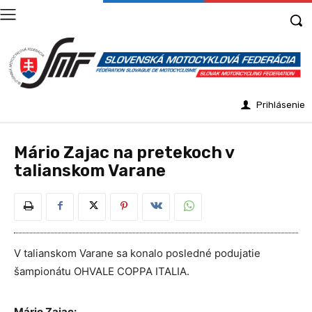
Prihlásenie
Mário Zajac na pretekoch v
talianskom Varane
V talianskom Varane sa konalo posledné podujatie
šampionátu OHVALE COPPA ITALIA
.
Mário Zajac: