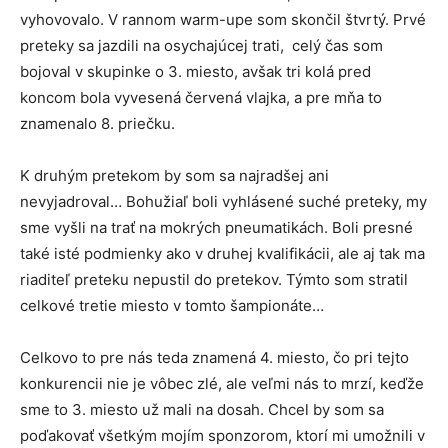
vyhovovalo. V rannom warm-upe som skončil štvrtý. Prvé
preteky sa jazdili na osychajúcej trati, celý čas som
bojoval v skupinke o 3. miesto, avšak tri kolá pred
koncom bola vyvesená červená vlajka, a pre mňa to
znamenalo 8. priečku.
K druhým pretekom by som sa najradšej ani
nevyjadroval… Bohužiaľ boli vyhlásené suché preteky, my
sme vyšli na trať na mokrých pneumatikách. Boli presné
také isté podmienky ako v druhej kvalifikácii, ale aj tak ma
riaditeľ preteku nepustil do pretekov. Týmto som stratil
celkové tretie miesto v tomto šampionáte…
Celkovo to pre nás teda znamená 4. miesto, čo pri tejto
konkurencii nie je vôbec zlé, ale veľmi nás to mrzí, keďže
sme to 3. miesto už mali na dosah. Chcel by som sa
poďakovať všetkým mojím sponzorom, ktorí mi umožnili v