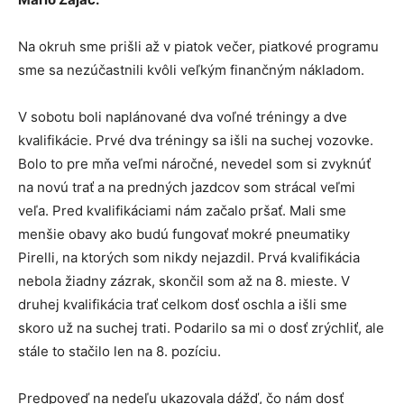
Na okruh sme prišli až v piatok večer, piatkové programu
sme sa nezúčastnili kvôli veľkým finančným nákladom.
V sobotu boli naplánované dva voľné tréningy a dve
kvalifikácie. Prvé dva tréningy sa išli na suchej vozovke.
Bolo to pre mňa veľmi náročné, nevedel som si zvyknúť
na novú trať a na predných jazdcov som strácal veľmi
veľa. Pred kvalifikáciami nám začalo pršať. Mali sme
menšie obavy ako budú fungovať mokré pneumatiky
Pirelli, na ktorých som nikdy nejazdil. Prvá kvalifikácia
nebola žiadny zázrak, skončil som až na 8. mieste. V
druhej kvalifikácia trať celkom dosť oschla a išli sme
skoro už na suchej trati. Podarilo sa mi o dosť zrýchliť, ale
stále to stačilo len na 8. pozíciu.
Predpoveď na nedeľu ukazovala dážď, čo nám dosť