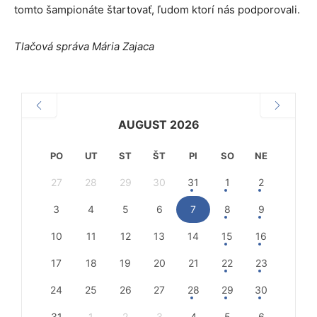
tomto šampionáte štartovať, ľudom ktorí nás podporovali.
Tlačová správa Mária Zajaca
AUGUST 2026
PO
UT
ST
ŠT
PI
SO
NE
27
28
29
30
31
1
2
3
4
5
6
7
8
9
10
11
12
13
14
15
16
17
18
19
20
21
22
23
24
25
26
27
28
29
30
31
1
2
3
4
5
6