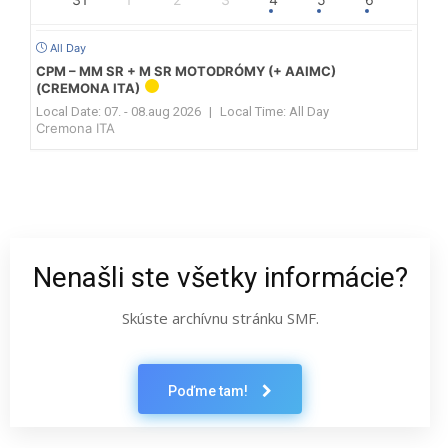
All Day
CPM – MM SR + M SR MOTODRÓMY (+ AAIMC)
(CREMONA ITA)
Local Date:
07. - 08.aug 2026
|
Local Time:
All Day
Cremona ITA
Nenašli ste všetky informácie?
Skúste archívnu stránku SMF.
Poďme tam!