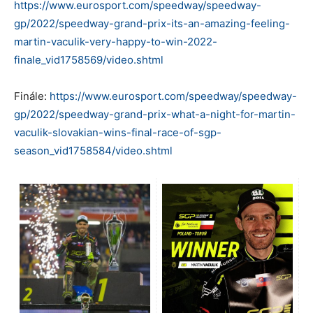
https://www.eurosport.com/speedway/speedway-
gp/2022/speedway-grand-prix-its-an-amazing-feeling-
martin-vaculik-very-happy-to-win-2022-
finale_vid1758569/video.shtml
Finále:
https://www.eurosport.com/speedway/speedway-
gp/2022/speedway-grand-prix-what-a-night-for-martin-
vaculik-slovakian-wins-final-race-of-sgp-
season_vid1758584/video.shtml