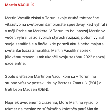
Martin VACULÍK
.
Martin Vaculík získal v Toruni svoje druhé tohtoročné
víťazstvo na svetovom šampionáte speedway, keď vyhral i
v máji Prahe na Markéte. V Toruni to bol naozaj Martinov
večer, vyhral tri zo svojich štyroch rozjázd, potom vyhral
svoje semifinále a finále, kde porazil aktuálneho majstra
sveta Bartosza Zmarzlika. Martin Vaculík napriek
júlovému zraneniu tak ukončil svoju sezónu 2022 naozaj
excelentne.
Spolu s víťazom Martinom Vaculíkom sa v Toruni na
stupne víťazov postavil druhý Bartosz Zmarzlík (POL) a
tretí Leon Madsen (DEN).
Napriek uvedenémú zrazeniu, ktoré Martina vyradilo
takmer na mesiac zo súťažného kolotoča patrí Martin