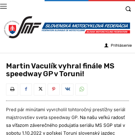
Prihlásenie
Martin Vaculík vyhral finále MS
speedway GP v Toruni!
Pred pár minútami vyvrcholil tohtoročný prestížny seriál
majstrovstiev sveta speedway GP.
Na našu veľkú radosť
sa víťazom záverečného podujatia seriálu MS SGP stal v
sobotu 1.10.2022 v poľskej Toruni slovenský jazdec