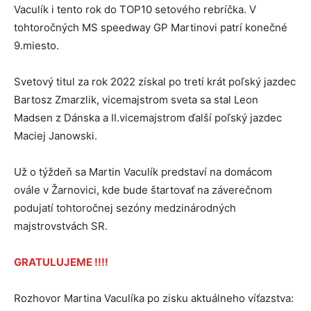
Vaculík i tento rok do TOP10 setového rebríčka. V
tohtoročných MS speedway GP Martinovi patrí konečné
9.miesto.
Svetový titul za rok 2022 získal po tretí krát poľský jazdec
Bartosz Zmarzlik, vicemajstrom sveta sa stal Leon
Madsen z Dánska a II.vicemajstrom ďalší poľský jazdec
Maciej Janowski.
Už o týždeň sa Martin Vaculík predstaví na domácom
ovále v Žarnovici, kde bude štartovať na záverečnom
podujatí tohtoročnej sezóny medzinárodných
majstrovstvách SR.
GRATULUJEME !!!!
Rozhovor Martina Vaculíka po zisku aktuálneho víťazstva: