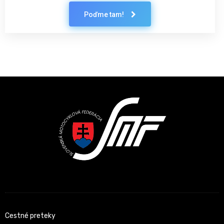
Poďme tam!
Latest News
Cestné preteky