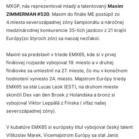
MXGP, nás reprezentoval mladý a talentovaný
Maxim
ZIMMERMAN #520
. Maxim do finále ME postúpil zo
4.miesta severozápadnej zóny šampionátu a náročnej
medzinárodnej konkurencie 35-tich jazdcov z 21 krajín
Európy(zo štyroch zón) sa naozaj nezľakol.
Maxim sa predstavil v triede EMX65, kde si v prvej
finálovej rozjazde vybojoval 19. miesto a v druhej
finálovke sa umiestnil na 27. mieste, čo mu v konečnom
hodnotení vynieslo 24. miesto. Majstrom Európy triedy
EMX65 sa stal Lucas Leok (EST), na druhom mieste
skončil Dex van den Broek z Holandska a bronz si
vybojoval Viktor Leppälä z Fínska ( víťaz našej
severozápadnej zóny).
V kubatúre EMX85 si európsky titul vybojoval český talent
Vítězslav Marek. Vicemajstrom Európy sa stal Janis