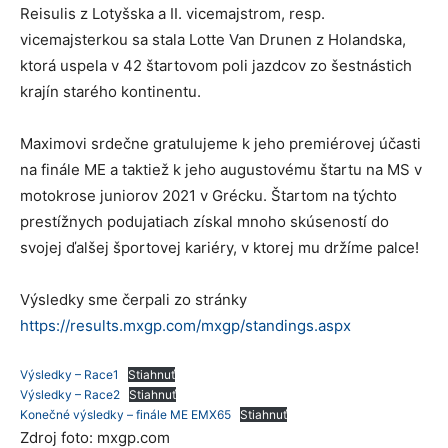
Reisulis z Lotyšska a II. vicemajstrom, resp.
vicemajsterkou sa stala Lotte Van Drunen z Holandska,
ktorá uspela v 42 štartovom poli jazdcov zo šestnástich
krajín starého kontinentu.
Maximovi srdečne gratulujeme k jeho premiérovej účasti
na finále ME a taktiež k jeho augustovému štartu na MS v
motokrose juniorov 2021 v Grécku. Štartom na týchto
prestížnych podujatiach získal mnoho skúseností do
svojej ďalšej športovej kariéry, v ktorej mu držíme palce!
Výsledky sme čerpali zo stránky
https://results.mxgp.com/mxgp/standings.aspx
Výsledky – Race1
Stiahnuť
Výsledky – Race2
Stiahnuť
Konečné výsledky – finále ME EMX65
Stiahnuť
Zdroj foto: mxgp.com