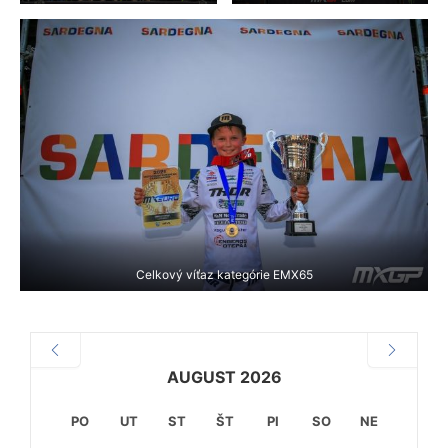
Celkový víťaz kategórie EMX65
AUGUST 2026
PO
UT
ST
ŠT
PI
SO
NE