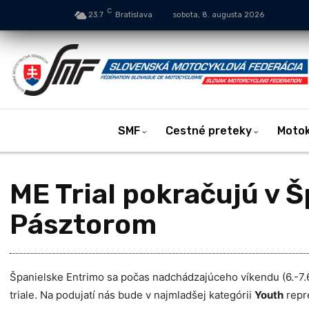
C
23.7
Bratislava
sobota, 8. augusta 2026
SMF
Cestné preteky
Moto
ME Trial pokračujú v Š
Pásztorom
Španielske Entrimo sa počas nadchádzajúceho víkendu (6.-7.6
triale. Na podujatí nás bude v najmladšej kategórii
Youth
repre