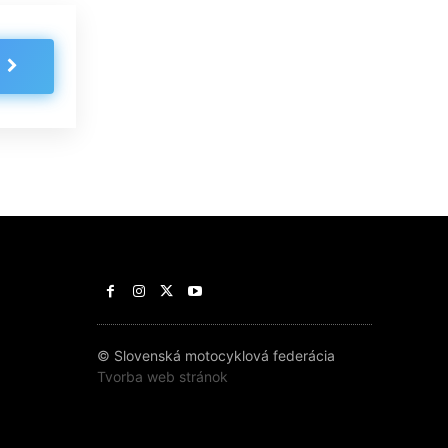
© Slovenská motocyklová federácia
Tvorba web stránok