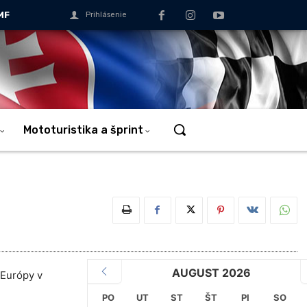
MF
Prihlásenie
Mototuristika a šprint
AUGUST 2026
 Európy v
PO
UT
ST
ŠT
PI
SO