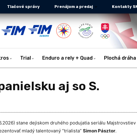
Tlačové správy
Prenájom a predaj
Kontakty S
kros
Trial
Enduro a rely + Quad
Plochá dráha
panielsku aj so S.
.2026) stane dejiskom druhého podujatia seriálu Majstrovstiev
zentovať mladý talentovaný “trialista”
Simon Pásztor
.