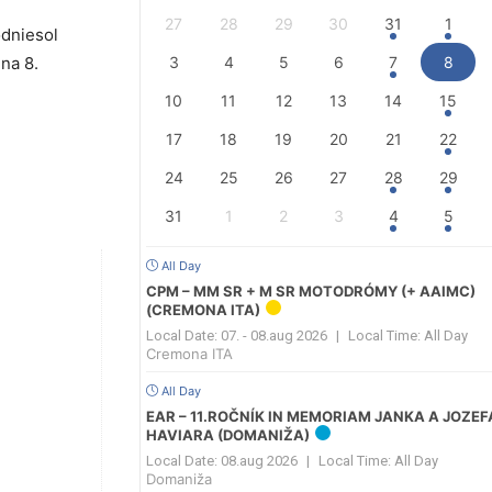
27
28
29
30
31
1
odniesol
 na 8.
3
4
5
6
7
8
10
11
12
13
14
15
17
18
19
20
21
22
24
25
26
27
28
29
31
1
2
3
4
5
All Day
CPM – MM SR + M SR MOTODRÓMY (+ AAIMC)
(CREMONA ITA)
Local Date:
07. - 08.aug 2026
|
Local Time:
All Day
Cremona ITA
All Day
EAR – 11.ROČNÍK IN MEMORIAM JANKA A JOZEF
HAVIARA (DOMANIŽA)
Local Date:
08.aug 2026
|
Local Time:
All Day
Domaniža