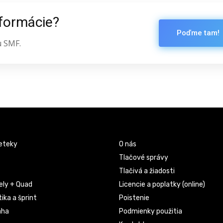
nformácie?
Poďme tam!
u SMF.
eteky
O nás
Tlačové správy
Tlačivá a žiadosti
ely + Quad
Licencie a poplatky (online)
ika a šprint
Poistenie
áha
Podmienky použitia