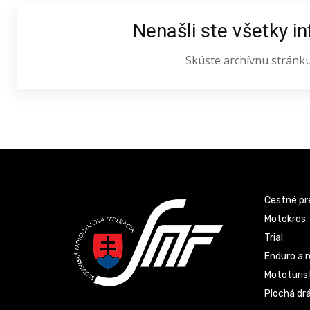
Nenašli ste všetky i
Skúste archívnu stránk
Latest News
Cestné pr
Motokros
Trial
Enduro a r
Mototurist
Plochá dr