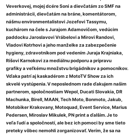
Veverkovej, mojej dcére Soni a dievčatám zo SMF na
administrácii, dievčatám na bráne, komentátorom,
nášmu environmentalistovi Jozefovi Tassymu,
kuchárom na čele s Jurajom Adamovičom, vedúcim
paddocku Jaroslavovi Vrábelovi a Mirovi Randovi,
Vladovi Kotrhovi a jeho manželke za zabezpečenie
hygieny, zdravotníkom pod vedením Juraja Krajniaka,
Rišovi Karnokovi za mediálnu podporu a prípravu
grafiky a veľkému množstvu brigádnikov a pomocníkov.
Vďaka patrí aj kaskadérom z MotoTV Show za ich
skvelé vystúpenia. V neposlednom rade ďakujem našim
partnerom, spoločnostiam Wepol, Ducati Slovakia, DR
Machunka, Birell, MAAN, Tech Moto, Bonmoto, Jakub,
Motobiker Krakovany, Motoquad, Event Service, Marius
Pedersen, Miroslav Mikulek, PN print a ďalším. Je to
veľa ľudí a spoločností, ale bez ich pomoci by sme tieto
preteky vôbec nemohli zorganizovať. Verím, že sa na