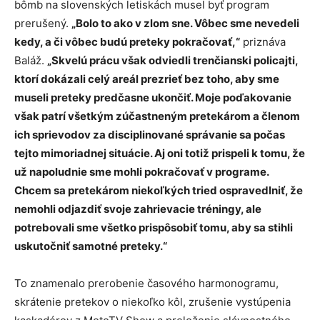
bômb na slovenských letiskách musel byť program
prerušený.
„Bolo to ako v zlom sne. Vôbec sme nevedeli
kedy, a či vôbec budú preteky pokračovať,“
priznáva
Baláž.
„Skvelú prácu však odviedli trenčianski policajti,
ktorí dokázali celý areál prezrieť bez toho, aby sme
museli preteky predčasne ukončiť. Moje poďakovanie
však patrí všetkým zúčastneným pretekárom a členom
ich sprievodov za disciplinované správanie sa počas
tejto mimoriadnej situácie. Aj oni totiž prispeli k tomu, že
už napoludnie sme mohli pokračovať v programe.
Chcem sa pretekárom niekoľkých tried ospravedlniť, že
nemohli odjazdiť svoje zahrievacie tréningy, ale
potrebovali sme všetko prispôsobiť tomu, aby sa stihli
uskutočniť samotné preteky.“
To znamenalo prerobenie časového harmonogramu,
skrátenie pretekov o niekoľko kôl, zrušenie vystúpenia