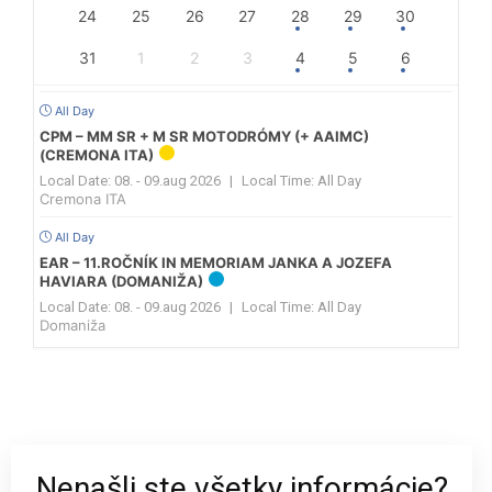
24
25
26
27
28
29
30
31
1
2
3
4
5
6
All Day
CPM – MM SR + M SR MOTODRÓMY (+ AAIMC)
(CREMONA ITA)
Local Date:
08. - 09.aug 2026
|
Local Time:
All Day
Cremona ITA
All Day
EAR – 11.ROČNÍK IN MEMORIAM JANKA A JOZEFA
HAVIARA (DOMANIŽA)
Local Date:
08. - 09.aug 2026
|
Local Time:
All Day
Domaniža
Nenašli ste všetky informácie?