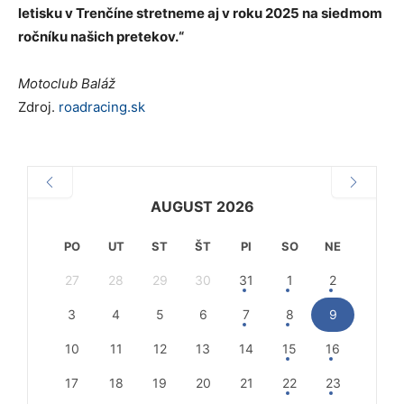
letisku v Trenčíne stretneme aj v roku 2025 na siedmom
ročníku našich pretekov.“
Motoclub Baláž
Zdroj.
roadracing.sk
AUGUST 2026
PO
UT
ST
ŠT
PI
SO
NE
27
28
29
30
31
1
2
3
4
5
6
7
8
9
10
11
12
13
14
15
16
17
18
19
20
21
22
23