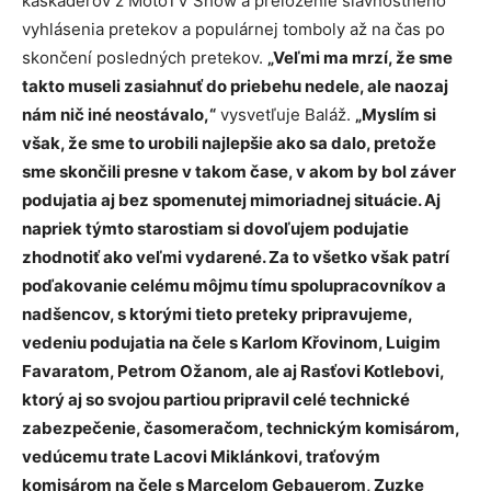
kaskadérov z MotoTV Show a preloženie slávnostného
vyhlásenia pretekov a populárnej tomboly až na čas po
skončení posledných pretekov.
„Veľmi ma mrzí, že sme
takto museli zasiahnuť do priebehu nedele, ale naozaj
nám nič iné neostávalo,“
vysvetľuje Baláž.
„Myslím si
však, že sme to urobili najlepšie ako sa dalo, pretože
sme skončili presne v takom čase, v akom by bol záver
podujatia aj bez spomenutej mimoriadnej situácie. Aj
napriek týmto starostiam si dovoľujem podujatie
zhodnotiť ako veľmi vydarené. Za to všetko však patrí
poďakovanie celému môjmu tímu spolupracovníkov a
nadšencov, s ktorými tieto preteky pripravujeme,
vedeniu podujatia na čele s Karlom Křovinom, Luigim
Favaratom, Petrom Ožanom, ale aj Rasťovi Kotlebovi,
ktorý aj so svojou partiou pripravil celé technické
zabezpečenie, časomeračom, technickým komisárom,
vedúcemu trate Lacovi Miklánkovi, traťovým
komisárom na čele s Marcelom Gebauerom, Zuzke