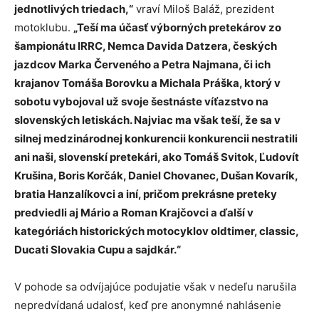
jednotlivých triedach,“
vraví Miloš Baláž, prezident
motoklubu.
„Teší ma účasť výborných pretekárov zo
šampionátu IRRC, Nemca Davida Datzera, českých
jazdcov Marka Červeného a Petra Najmana, či ich
krajanov Tomáša Borovku a Michala Práška, ktorý v
sobotu vybojoval už svoje šestnáste víťazstvo na
slovenských letiskách. Najviac ma však teší, že sa v
silnej medzinárodnej konkurencii konkurencii nestratili
ani naši, slovenskí pretekári, ako Tomáš Svitok, Ľudovít
Krušina, Boris Korčák, Daniel Chovanec, Dušan Kovarík,
bratia Hanzalíkovci a iní, pričom prekrásne preteky
predviedli aj Mário a Roman Krajčovci a ďalší v
kategóriách historických motocyklov oldtimer, classic,
Ducati Slovakia Cupu a sajdkár.“
V pohode sa odvíjajúce podujatie však v nedeľu narušila
nepredvídaná udalosť, keď pre anonymné nahlásenie