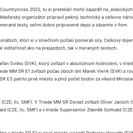
ountrycross 2022, tu si pretekári mohli zajazdiť na „klasickýc
 Maďarský organizátor pripravil pekný, technický a celkovo náro
a merané testy, veľmi dobre pripravené depo a zázemie v ňom.
nátoch, ktorí si v slnečnom počasí pomerali sily. Celkový doje
al viditeľnosť ako na prejazdoch, tak v meraných testoch.
efan Svitko (SVK), ktorý zvíťazil v absolútnom hodnotení, v tri
iede MM SR E1 zvíťazil počas oboch dní Marek Vierik (SVK) a ro
SR E3 patrilo prvé miesto a plný počet bodov za víkend Mirosla
(CZE, lic. SMF). V Triede MM SR Dorast zvíťazil Oliver Janúch (
vald (CZE, lic. SMF) a v triede Supersenior Zdeněk Gottvald (CZE,
ne v triede SP E1 si prvé miesto vyjazdil Radoslav Horváth (SVK