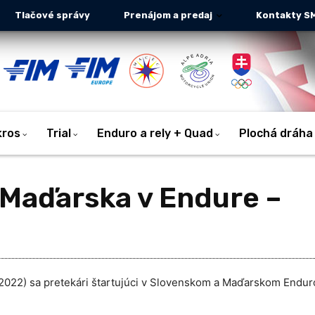
Tlačové správy
Prenájom a predaj
Kontakty S
kros
Trial
Enduro a rely + Quad
Plochá dráha
 Maďarska v Endure –
.2022) sa pretekári štartujúci v Slovenskom a Maďarskom Endu