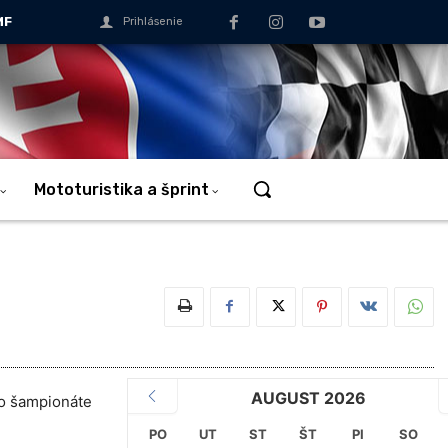
MF
Prihlásenie
Mototuristika a šprint
AUGUST 2026
ro šampionáte
PO
UT
ST
ŠT
PI
SO