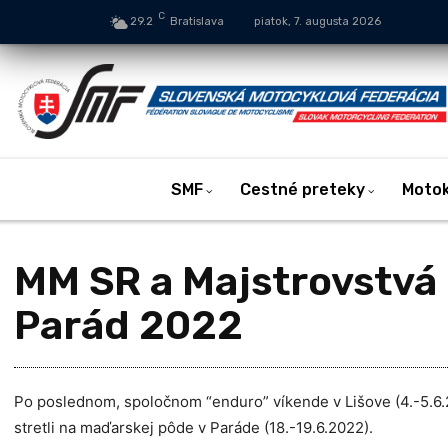
C
29.2
Bratislava
piatok, 7. augusta 2026
SMF
Cestné preteky
Moto
MM SR a Majstrovstvá
Parád 2022
Po poslednom, spoločnom “enduro” víkende v Lišove (4.-5.6
stretli na maďarskej pôde v Paráde (18.-19.6.2022).