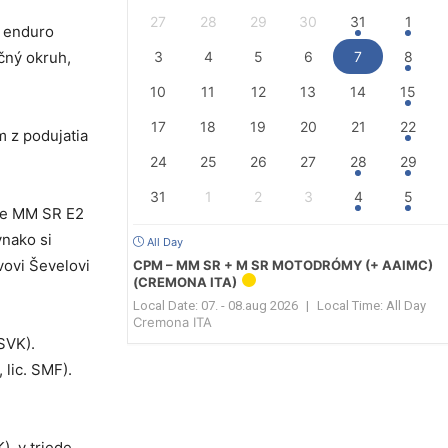
27
28
29
30
31
1
h enduro
čný okruh,
3
4
5
6
7
8
10
11
12
13
14
15
17
18
19
20
21
22
m z podujatia
24
25
26
27
28
29
31
1
2
3
4
5
ede MM SR E2
vnako si
All Day
vovi Ševelovi
CPM – MM SR + M SR MOTODRÓMY (+ AAIMC)
(CREMONA ITA)
Local Date:
07. - 08.aug 2026
|
Local Time:
All Day
Cremona ITA
SVK).
 lic. SMF).
), v triede