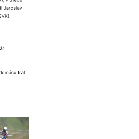
l Jaroslav
SVK).
ári
 domácu trať