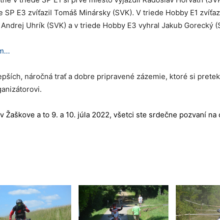
 SP E3 zvíťazil Tomáš Minársky (SVK). V triede Hobby E1 zvíťazi
 Andrej Uhrík (SVK) a v triede Hobby E3 vyhral Jakub Gorecký (
em…
ších, náročná trať a dobre pripravené zázemie, ktoré si pretek
anizátorovi.
aškove a to 9. a 10. júla 2022, všetci ste srdečne pozvaní na