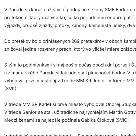
V Paráde sa konalo už štvrté podujatie sezóny SMF Enduro a C
pretekoch“, ktorý mal všetko, čo ku poriadnemu enduru patrí.
výjazdy, prudké zjazdy, potoky, kaňony, kamenisté úseky, dv
Do pretekov bolo prihlásených 269 pretekárov v oboch šampio
znižoval jedine rozvírený prach, ktorý vo väčšej miere znižov
S týmito podmienkami si najlepšie počas oboch dní poradil Št
a z maďarského Parádu si tak odniesol plný počet bodov. V tr
vybojoval prvé miesto aj v Triede MM SR Junior. V triede MM 
(SVK).
V triede MM SR Kadet si prvé miesto vybojoval Ondřej Stupka 
V triede Senior sa stal, už tradične najrýchlejším Martin Gott
Medzi ženami sa najlepšie počínala Gabika Čipková (SVK).
V druhej výkonnostnej kategórii – Slovenskom pohári, konkrét