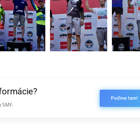
nformácie?
Poďme tam!
u SMF.