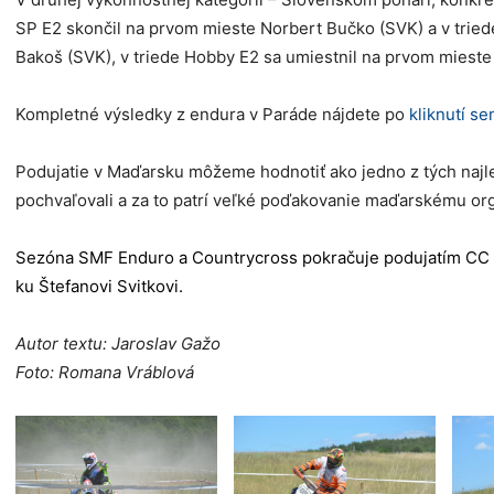
SP E2 skončil na prvom mieste Norbert Bučko (SVK) a v triede
Bakoš (SVK), v triede Hobby E2 sa umiestnil na prvom mieste
Kompletné výsledky z endura v Paráde nájdete po
kliknutí s
Podujatie v Maďarsku môžeme hodnotiť ako jedno z tých najlep
pochvaľovali a za to patrí veľké poďakovanie maďarskému org
Sezóna SMF Enduro a Countrycross pokračuje podujatím CC v Ž
ku Štefanovi Svitkovi.
Autor textu: Jaroslav Gažo
Foto: Romana Vráblová