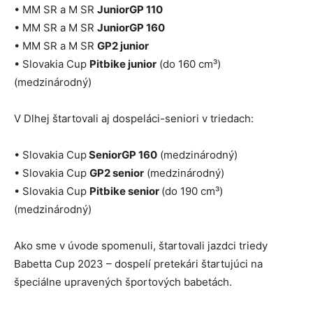
• MM SR a M SR
JuniorGP 110
• MM SR a M SR
JuniorGP 160
• MM SR a M SR
GP2 junior
• Slovakia Cup
Pitbike junior
(do 160 cm³)
(medzinárodný)
V Dlhej štartovali aj dospeláci-seniori v triedach:
• Slovakia Cup
SeniorGP 160
(medzinárodný)
• Slovakia Cup
GP2 senior
(medzinárodný)
• Slovakia Cup
Pitbike senior
(do 190 cm³)
(medzinárodný)
Ako sme v úvode spomenuli, štartovali jazdci triedy
Babetta Cup 2023 – dospelí pretekári štartujúci na
špeciálne upravených športových babetách.