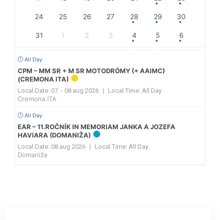
24
25
26
27
28
29
30
31
1
2
3
4
5
6
All Day
CPM – MM SR + M SR MOTODRÓMY (+ AAIMC)
(CREMONA ITA)
Local Date:
07. - 08.aug 2026
|
Local Time:
All Day
Cremona ITA
All Day
EAR – 11.ROČNÍK IN MEMORIAM JANKA A JOZEFA
HAVIARA (DOMANIŽA)
Local Date:
08.aug 2026
|
Local Time:
All Day
Domaniža