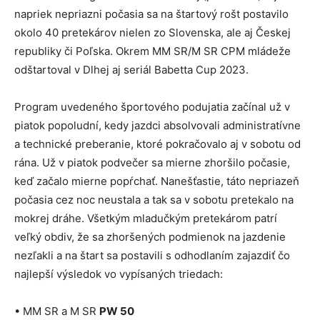
napriek nepriazni počasia sa na štartový rošt postavilo
okolo 40 pretekárov nielen zo Slovenska, ale aj Českej
republiky či Poľska. Okrem MM SR/M SR CPM mládeže
odštartoval v Dlhej aj seriál Babetta Cup 2023.
Program uvedeného športového podujatia začínal už v
piatok popoludní, kedy jazdci absolvovali administratívne
a technické preberanie, ktoré pokračovalo aj v sobotu od
rána. Už v piatok podvečer sa mierne zhoršilo počasie,
keď začalo mierne popŕchať. Nanešťastie, táto nepriazeň
počasia cez noc neustala a tak sa v sobotu pretekalo na
mokrej dráhe. Všetkým mladučkým pretekárom patrí
veľký obdiv, že sa zhoršených podmienok na jazdenie
nezľakli a na štart sa postavili s odhodlaním zajazdiť čo
najlepší výsledok vo vypísaných triedach:
• MM SR a M SR
PW 50