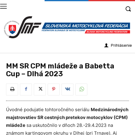
Prihlásenie
MM SR CPM mládeže a Babetta
Cup – Dlhá 2023
Úvodné podujatie tohtoročného seriálu
Medzinárodných
majstrovstiev SR cestných pretekov motocyklov (CPM)
mládeže
sa uskutočnilo v dňoch 28.-29.4.2023 na
známom kartingovom okruhu v Dlhej (pri Trnave). Aj