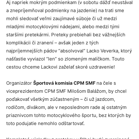
Aj napriek mokrým podmienkam (v sobotu dážď neustával
a znepríjemňoval podmienky na jazdenie) na trati sme
mohli sledovať veľmi zaujímavé súboje či už medzi
mladými motocyklovými nádejami, alebo medzi tými
staršími pretekármi. Preteky prebiehali bez vážnejších
komplikácii či zranení – avšak jeden z tých
najpríjemnejších pádov “absolvoval” Lacko Veverka, ktorý
našťastie vyviazol “len” so zlomeným malíčkom. Touto
cestou chceme Lackovi zaželať skoré uzdravenie!
Organizátor
Športová komisia CPM SMF
na čele s
viceprezidentom CPM SMF Milošom Balážom, by chcel
poďakovať všetkým zúčastneným – či už jazdcom,
rodičom, divákom, ale v neposlednom rade aj ostatným
priaznivcom tohto motocyklového športu, bez ktorých by
toto podujatie nemohlo odštartovať.