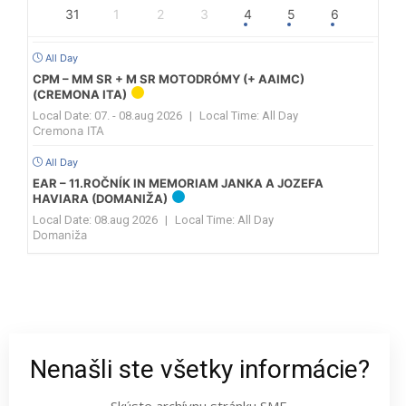
31
1
2
3
4
5
6
All Day
CPM – MM SR + M SR MOTODRÓMY (+ AAIMC)
(CREMONA ITA)
Local Date:
07. - 08.aug 2026
|
Local Time:
All Day
Cremona ITA
All Day
EAR – 11.ROČNÍK IN MEMORIAM JANKA A JOZEFA
HAVIARA (DOMANIŽA)
Local Date:
08.aug 2026
|
Local Time:
All Day
Domaniža
Nenašli ste všetky informácie?