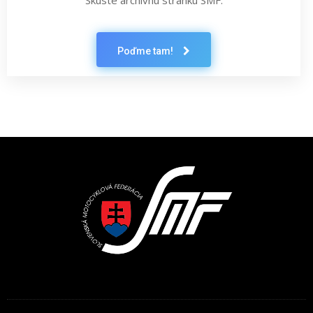
Skúste archívnu stránku SMF.
Poďme tam!
Latest News