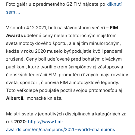
Foto galériu z predmetného GZ FIM nájdete po
kliknutí
sem …
V sobotu 4.12.2021, boli na slávnostnom večeri –
FIM
Awards
udelené ceny nielen tohtoročným majstrom
sveta motocyklového športu, ale aj tím minuloročným,
keďže v roku 2020 muselo byť podujatie kvôli pandémii
zrušené. Ceny boli udeľované pred bohatým diváckym
publikom, ktoré tvorili okrem šampiónov aj zástupcovia
členských federácii FIM, promotéri rôznych majstrovstiev
sveta, sponzori, členovia FIM a motocyklové legendy.
Toto veľkolepé podujatie poctil svojou prítomnosťou aj
Albert II.
, monacké knieža.
Majstri sveta v jednotlivých disciplínach a kategóriách za
rok
2020
:
https://www.fim-
awards.com/en/champions/2020-world-champions