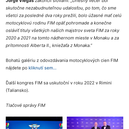
Jorge Viegas
zakončil slovami:
„Dnešný večer bol
skutočne nezabudnuteľnou udalosťou, po tom, čo sme
všetci za posledné dva roky prežili, bolo úžasné mať celú
motocyklovú rodinu FIM opäť pohromade a konečne
osláviť tituly všetkých našich majstrov sveta FIM za roky
2020 a 2021 na tomto nádhernom mieste v Monaku a za
prítomnosti Alberta II., kniežaťa z Monaka.”
Bohatú galériu z odovzdávania motocyklových cien FIM
nájdete po
kliknutí sem…
Ďalší kongres FIM sa uskutoční v roku 2022 v Rimini
(Taliansko).
Tlačové správy FIM