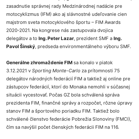
zasadnutie správnej rady Medzinárodnej nadácie pre
motocyklizmus (IFM) ako aj slávnostné udeľovanie cien
majstrom sveta motocyklového športu – FIM Awards
2020-2021. Na kongrese nás zastupovala dvojica
delegátov a to
Ing. Peter Lazar
, prezident SMF a
Ing.
Pavol Šinský
, predseda environmentálneho výboru SMF.
Generálne zhromaždenie FIM
sa konalo v piatok
3.12.2021 v
Sporting Monte-Carlo
za prítomnosti 75
delegátov národných federácií FIM a taktiež aj online pre
zástupcov federácií, ktorí do Monaka nemohli v súčasnej
situácii vycestovať. Počas GZ bola schválená správa
prezidenta FIM, finančné správy a rozpočet, rôzne úpravy
stanov FIM a športového poriadku FIM. Taktiež bolo
schválené členstvo federácie Pobrežia Slonoviny (FMCI),
čím sa navýšil počet členských federácii FIM na 116.