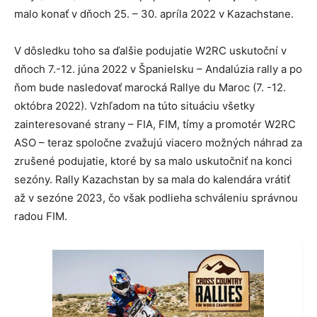
malo konať v dňoch 25. – 30. apríla 2022 v Kazachstane.
V dôsledku toho sa ďalšie podujatie W2RC uskutoční v
dňoch 7.-12. júna 2022 v Španielsku – Andalúzia rally a po
ňom bude nasledovať marocká Rallye du Maroc (7. -12.
októbra 2022). Vzhľadom na túto situáciu všetky
zainteresované strany – FIA, FIM, tímy a promotér W2RC
ASO – teraz spoločne zvažujú viacero možných náhrad za
zrušené podujatie, ktoré by sa malo uskutočniť na konci
sezóny. Rally Kazachstan by sa mala do kalendára vrátiť
až v sezóne 2023, čo však podlieha schváleniu správnou
radou FIM.