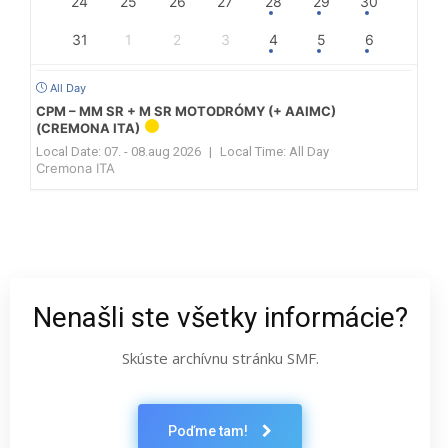
24
25
26
27
28
29
30
31
1
2
3
4
5
6
All Day
CPM – MM SR + M SR MOTODRÓMY (+ AAIMC)
(CREMONA ITA)
Local Date:
07. - 08.aug 2026
|
Local Time:
All Day
Cremona ITA
Nenašli ste všetky informácie?
Skúste archívnu stránku SMF.
Poďme tam!