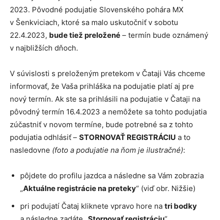
2023. Pôvodné podujatie Slovenského pohára MX
v Šenkviciach, ktoré sa malo uskutočniť v sobotu
22.4.2023,
bude tiež preložené
– termín bude oznámený
v najbližších dňoch.
V súvislosti s preloženým pretekom v Čataji Vás chceme
informovať, že Vaša prihláška na podujatie platí aj pre
nový termín. Ak ste sa prihlásili na podujatie v Čataji na
pôvodný termín 16.4.2023 a nemôžete sa tohto podujatia
zúčastniť v novom termíne, bude potrebné sa z tohto
podujatia odhlásiť –
STORNOVAŤ REGISTRÁCIU
a to
nasledovne
(foto a podujatie na ňom je ilustračné)
:
pôjdete do profilu jazdca a následne sa Vám zobrazia
„
Aktuálne registrácie na preteky
“ (viď obr. Nižšie)
pri podujatí Čataj kliknete vpravo hore na
tri bodky
a následne zadáte „
Stornovať registráciu
“