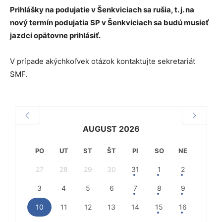
Prihlášky na podujatie v Šenkviciach sa rušia, t. j. na
nový termín podujatia SP v Šenkviciach sa budú musieť
jazdci opätovne prihlásiť.
V prípade akýchkoľvek otázok kontaktujte sekretariát
SMF.
AUGUST 2026
PO
UT
ST
ŠT
PI
SO
NE
27
28
29
30
31
1
2
3
4
5
6
7
8
9
10
11
12
13
14
15
16