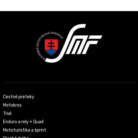
Latest News
Cestné preteky
Motokros
Trial
Enduro a rely + Quad
Mototuristika a šprint