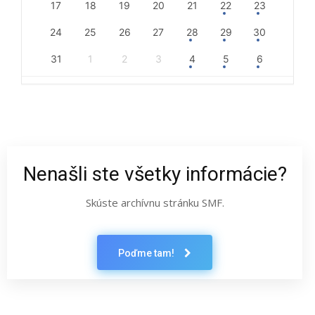
17
18
19
20
21
22
23
24
25
26
27
28
29
30
31
1
2
3
4
5
6
Nenašli ste všetky informácie?
Skúste archívnu stránku SMF.
Poďme tam!