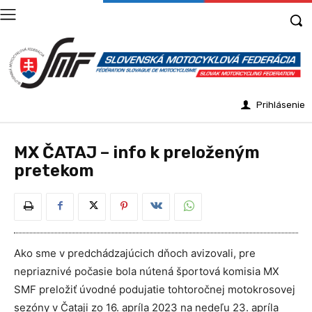
Prihlásenie
MX ČATAJ – info k preloženým
pretekom
Ako sme v predchádzajúcich dňoch avizovali, pre
nepriaznivé počasie bola nútená športová komisia MX
SMF preložiť úvodné podujatie tohtoročnej motokrosovej
sezóny v Čataji zo 16. apríla 2023 na nedeľu 23. apríla