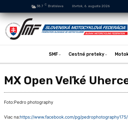
C
38.7
Bratislava
štvrtok, 6. augusta 2026
SMF
Cestné preteky
Moto
MX Open Veľké Uherce
Foto:Pedro photography
Viac na:
https://www.facebook.com/pg/pedrophotography17