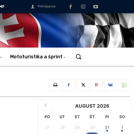
MF
Prihlásenie
Mototuristika a šprint
AUGUST 2026
PO
UT
ST
ŠT
PI
SO
27
28
29
30
31
1