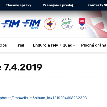
Tlačové správy
Prenájom a predaj
Kontakty S
kros
Trial
Enduro a rely + Quad
Plochá dráha
 7.4.2019
5/photos/?tab=album&album_id=1219294698232303