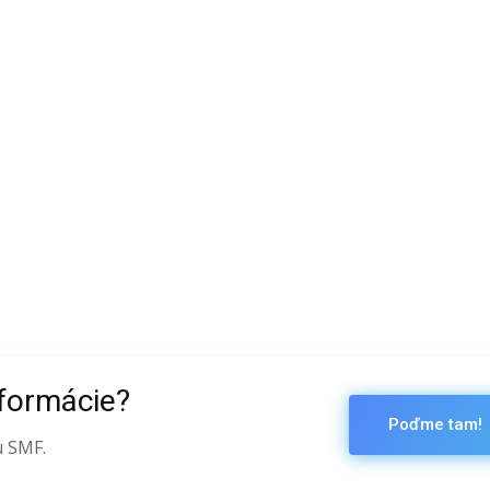
nformácie?
Poďme tam!
u SMF.