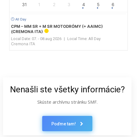
31
1
2
3
4
5
6
All Day
CPM – MM SR + M SR MOTODRÓMY (+ AAIMC)
(CREMONA ITA)
Local Date:
07. - 08.aug 2026
|
Local Time:
All Day
Cremona ITA
Nenašli ste všetky informácie?
Skúste archívnu stránku SMF.
Poďme tam!