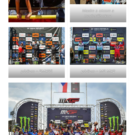
Maxim s otcom a
moderáítorkou
pódium – MS MX2
pódium – EMX65