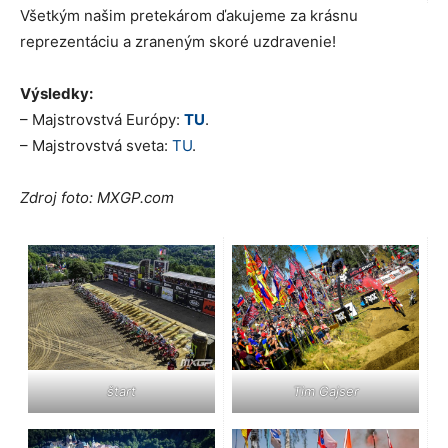
Všetkým našim pretekárom ďakujeme za krásnu
reprezentáciu a zraneným skoré uzdravenie!
Výsledky:
– Majstrovstvá Európy:
TU
.
– Majstrovstvá sveta:
TU
.
Zdroj foto: MXGP.com
štart
Tim Gajser