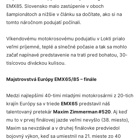
EMX85. Slovensko malo zastúpenie v oboch
šampionátoch a nižšie v článku sa dočítate, ako si na
tomto náročnom podujatí počínali.
Víkendovému motokrosovému podujatiu v Lokti prialo
veľmi príjemné, teplé a slnečné počasie a tak sa mohlo
začať napínavé predstavenie na trati pred bohatou, 30-
tisícovou diváckou kulisou.
Majstrovstvá Európy EMX65/85 – finále
Medzi najlepšími 40-timi mladými motokrosármi z 20-tich
krajín Európy sa v triede
EMX65
predstavil náš
talentovaný pretekár
Maxim Zimmerman #520
. Aj keď
mu to v prvej finálovej jazde veľmi nevyšlo (38. miesto),
Maxim sa nevzdával a v druhej finálovke predviedol
bojovný výkon, keď sa umiestnil na 21. mieste zo 40