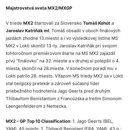
Majstrovstvá sveta MX2/MXGP
V triede
MX2
štartovali za Slovensko
Tomáš Kohút
a
Jaroslav Katriňák ml
. Tomáš obsadil v oboch finálových
jazdách zhodne 13.miesto a i vo výsledkovej listine MS
MX2 v Lokti skončil 13-ty. Jaroslav Katriňák pri svojom
tohtoročnom premiérovom štarte na MS MX2 zajazdil
prvú “finálovku” na 32. mieste a v druhej si polepšil o 4.
miesta, skončil na 28.mieste. V konečnom poradí mu v
Lokti patrilo 28. miesto. Víťazom MS triedy MX2 sa v Lokti
stal belgický pretekár a zároveň súčasný líder
priebežného hodnotenia Jago Geerts pred druhým
Thibaultom Benistantom z Francúzska a tretím Simonom
Laengenfelderom z Nemecka.
MX2 – GP Top 10 Classification
: 1. Jago Geerts (BEL,
YAM), 45 points; 2. Thibault Benistant (FRA, YAM), 43 p.;