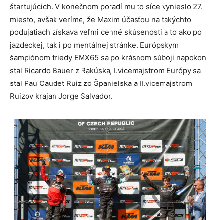
štartujúcich. V konečnom poradí mu to síce vynieslo 27.
miesto, avšak veríme, že Maxim účasťou na takýchto
podujatiach získava veľmi cenné skúsenosti a to ako po
jazdeckej, tak i po mentálnej stránke. Európskym
šampiónom triedy EMX65 sa po krásnom súboji napokon
stal Ricardo Bauer z Rakúska, I.vicemajstrom Európy sa
stal Pau Caudet Ruiz zo Španielska a II.vicemajstrom
Ruizov krajan Jorge Salvador.