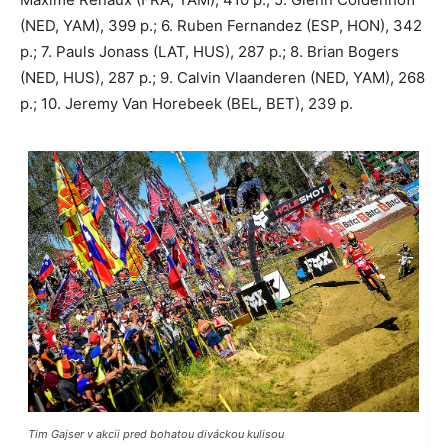
(NED, YAM), 399 p.; 6. Ruben Fernandez (ESP, HON), 342
p.; 7. Pauls Jonass (LAT, HUS), 287 p.; 8. Brian Bogers
(NED, HUS), 287 p.; 9. Calvin Vlaanderen (NED, YAM), 268
p.; 10. Jeremy Van Horebeek (BEL, BET), 239 p.
Tim Gajser v akcii pred bohatou diváckou kulisou