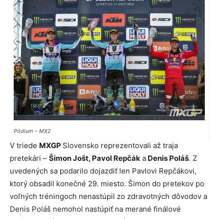
Pódium – MX2
V triede
MXGP
Slovensko reprezentovali až traja
pretekári –
Šimon Jošt, Pavol Repčák
a
Denis Poláš
. Z
uvedených sa podarilo dojazdiť len Pavlovi Repčákovi,
ktorý obsadil konečné 29. miesto. Šimon do pretekov po
voľných tréningoch nenastúpil zo zdravotných dôvodov a
Denis Poláš nemohol nastúpiť na merané finálové