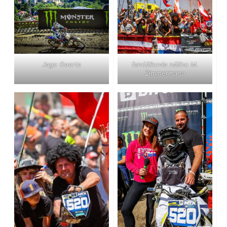
Jago Geerts
fanúšikovia nášho M.
Zimmermana