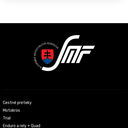
Latest News
Cestné preteky
Motokros
Trial
Enduro a rely + Quad