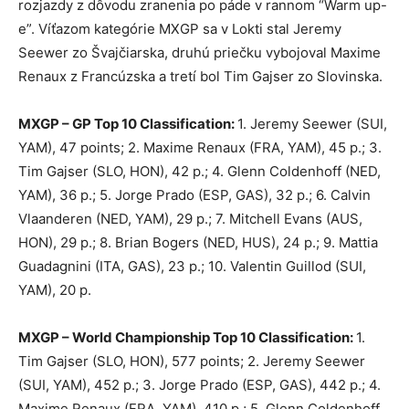
rozjazdy z dôvodu zranenia po páde v rannom “Warm up-
e”. Víťazom kategórie MXGP sa v Lokti stal Jeremy
Seewer zo Švajčiarska, druhú priečku vybojoval Maxime
Renaux z Francúzska a tretí bol Tim Gajser zo Slovinska.
MXGP – GP Top 10 Classification:
1. Jeremy Seewer (SUI,
YAM), 47 points; 2. Maxime Renaux (FRA, YAM), 45 p.; 3.
Tim Gajser (SLO, HON), 42 p.; 4. Glenn Coldenhoff (NED,
YAM), 36 p.; 5. Jorge Prado (ESP, GAS), 32 p.; 6. Calvin
Vlaanderen (NED, YAM), 29 p.; 7. Mitchell Evans (AUS,
HON), 29 p.; 8. Brian Bogers (NED, HUS), 24 p.; 9. Mattia
Guadagnini (ITA, GAS), 23 p.; 10. Valentin Guillod (SUI,
YAM), 20 p.
MXGP – World Championship Top 10 Classification:
1.
Tim Gajser (SLO, HON), 577 points; 2. Jeremy Seewer
(SUI, YAM), 452 p.; 3. Jorge Prado (ESP, GAS), 442 p.; 4.
Maxime Renaux (FRA, YAM), 410 p.; 5. Glenn Coldenhoff