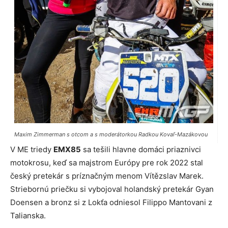
Maxim Zimmerman s otcom a s moderátorkou Radkou Kovaľ-Mazákovou
V ME triedy
EMX85
sa tešili hlavne domáci priaznivci
motokrosu, keď sa majstrom Európy pre rok 2022 stal
český pretekár s príznačným menom Vítězslav Marek.
Striebornú priečku si vybojoval holandský pretekár Gyan
Doensen a bronz si z Lokťa odniesol Filippo Mantovani z
Talianska.