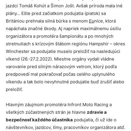
jazdci Tomáš Kohút a Šimon Jošt. Avšak príroda mala iné
plány… Ešte pred začiatkom podujatia (piatok) sa
Britániou prehnala silná búrka s menom
Eu
nice
, ktorá
napáchala značné škody. Aj napriek maximálnemu úsiliu
organizátora a promotéra šampionátu a po mnohých
stretnutiach s krízovým štábom regiónu Hampshir – okres
Winchester sa podujatie muselo preložiť na nasledujúci
víkend (26.-27.2.2022). Miestne orgány vydali vládne
varovanie pred silným nárazovým vetrom, ktorý podľa
predpovedí mal pokračovať počas celého uplynulého
víkendu a tak bolo nevyhnutné podujatie buď zrušiť alebo
preložiť.
Hlavným záujmom promotéra Infront Moto Racing a
všetkých zúčastnených strán je hlavne
zdravie a
bezpečnosť každého účastníka
podujatia, či už ide o
návštevníkov, jazdcov, tímy, pracovníkov organizátora atď.