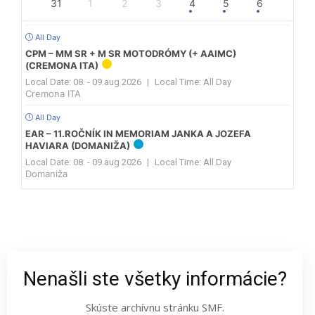
31
1
2
3
4
5
6
All Day
CPM – MM SR + M SR MOTODRÓMY (+ AAIMC)
(CREMONA ITA)
Local Date:
08. - 09.aug 2026
|
Local Time:
All Day
Cremona ITA
All Day
EAR – 11.ROČNÍK IN MEMORIAM JANKA A JOZEFA
HAVIARA (DOMANIŽA)
Local Date:
08. - 09.aug 2026
|
Local Time:
All Day
Domaniža
Nenašli ste všetky informácie?
Skúste archívnu stránku SMF.