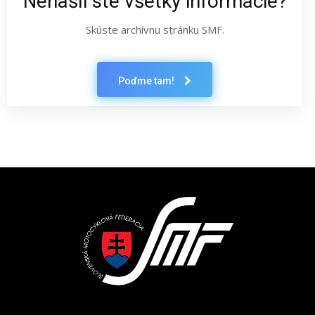
Nenašli ste všetky informácie?
Skúste archívnu stránku SMF.
Poďme tam!
Latest News