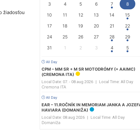
3
4
5
6
7
8
o žiadosťou
10
11
12
13
14
15
17
18
19
20
21
22
24
25
26
27
28
29
31
1
2
3
4
5
All Day
CPM – MM SR + M SR MOTODRÓMY (+ AAIMC)
(CREMONA ITA)
Local Date:
07. - 08.aug 2026
|
Local Time:
All Day
Cremona ITA
All Day
EAR – 11.ROČNÍK IN MEMORIAM JANKA A JOZEF
HAVIARA (DOMANIŽA)
Local Date:
08.aug 2026
|
Local Time:
All Day
Domaniža