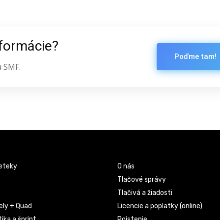
nformácie?
Poďme tam!
u SMF.
eteky
O nás
Tlačové správy
Tlačivá a žiadosti
ely + Quad
Licencie a poplatky (online)
ika a šprint
Poistenie