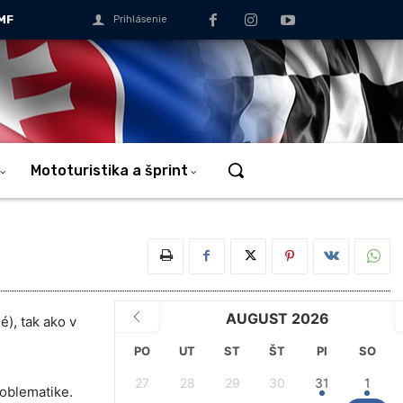
MF
Prihlásenie
Mototuristika a šprint
AUGUST 2026
), tak ako v
PO
UT
ST
ŠT
PI
SO
27
28
29
30
31
1
oblematike.