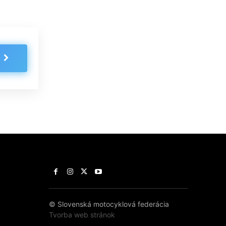
© Slovenská motocyklová federácia
Tvorba web stránok