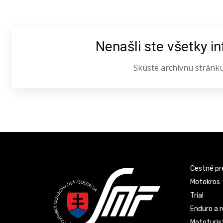
Nenašli ste všetky i
Skúste archívnu stránk
Latest News
Cestné pr
Motokros
Trial
Enduro a r
Mototurist