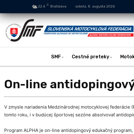
C
22.6
Bratislava
sobota, 8. augusta 2026
SMF
Cestné preteky
Moto
On-line antidopingov
V zmysle nariadenia Medzinárodnej motocyklovej federácie (FIM
tomto roku, i v budúcej športovej sezóne absolvovať antido
Program ALPHA je on-line antidopingový edukačný program, k