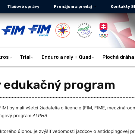
Tlačové správy
Prenájom a predaj
Kontakty S
kros
Trial
Enduro a rely + Quad
Plochá dráha
ý edukačný program
) by mali všetci žiadatelia o licencie (FIM, FIME, medzinárodné
pingový program
ALPHA
.
torého úlohou je zvýšiť vedomosti jazdcov o antidopingovej pr