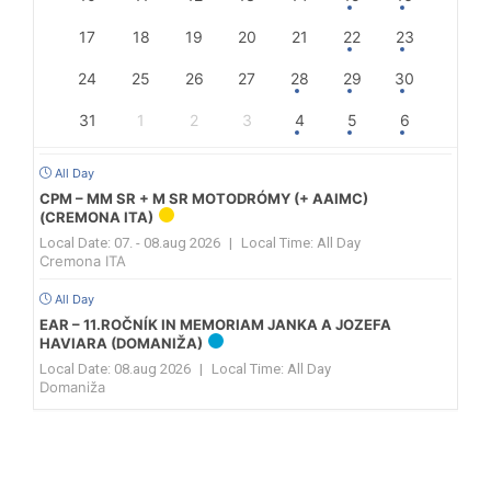
17
18
19
20
21
22
23
24
25
26
27
28
29
30
31
1
2
3
4
5
6
All Day
CPM – MM SR + M SR MOTODRÓMY (+ AAIMC)
(CREMONA ITA)
Local Date:
07. - 08.aug 2026
|
Local Time:
All Day
Cremona ITA
All Day
EAR – 11.ROČNÍK IN MEMORIAM JANKA A JOZEFA
HAVIARA (DOMANIŽA)
Local Date:
08.aug 2026
|
Local Time:
All Day
Domaniža