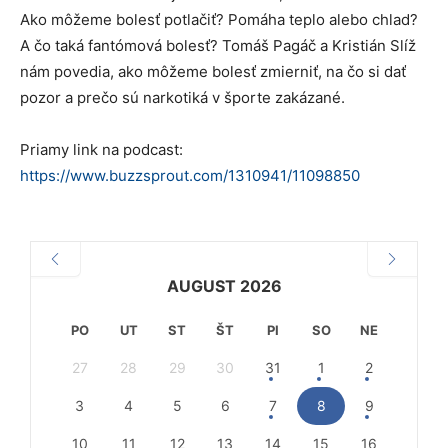
Ako môžeme bolesť potlačiť? Pomáha teplo alebo chlad?
A čo taká fantómová bolesť? Tomáš Pagáč a Kristián Slíž
nám povedia, ako môžeme bolesť zmierniť, na čo si dať
pozor a prečo sú narkotiká v športe zakázané.
Priamy link na podcast:
https://www.buzzsprout.com/1310941/11098850
AUGUST 2026
PO
UT
ST
ŠT
PI
SO
NE
27
28
29
30
31
1
2
3
4
5
6
7
8
9
10
11
12
13
14
15
16