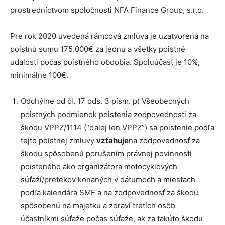
prostredníctvom spoločnosti NFA Finance Group, s.r.o.
Pre rok 2020 uvedená rámcová zmluva je uzatvorená na
poistnú sumu 175.000€ za jednu a všetky poistné
udalosti počas poistného obdobia. Spoluúčasť je 10%,
minimálne 100€.
Odchýlne od čl. 17 ods. 3 písm. p) Všeobecných
poistných podmienok poistenia zodpovednosti za
škodu VPPZ/1114 (“ďalej len VPPZ”) sa poistenie podľa
tejto poistnej zmluvy
vzťahuje
na zodpovednosť za
škodu spôsobenú porušením právnej povinnosti
poisteného ako organizátora motocyklových
súťaží/pretekov konaných v dátumoch a miestach
podľa kalendára SMF a na zodpovednosť za škodu
spôsobenú na majetku a zdraví tretích osôb
účastníkmi súťaže počas súťaže, ak za takúto škodu