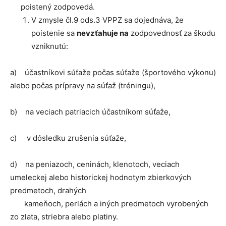
poistený zodpovedá.
V zmysle čl.9 ods.3 VPPZ sa dojednáva, že
poistenie sa
nevzťahuje na
zodpovednosť za škodu
vzniknutú:
a) účastníkovi súťaže počas súťaže (športového výkonu)
alebo počas prípravy na súťaž (tréningu),
b) na veciach patriacich účastníkom súťaže,
c) v dôsledku zrušenia súťaže,
d) na peniazoch, ceninách, klenotoch, veciach
umeleckej alebo historickej hodnotym zbierkových
predmetoch, drahých
kameňoch, perlách a iných predmetoch vyrobených
zo zlata, striebra alebo platiny.