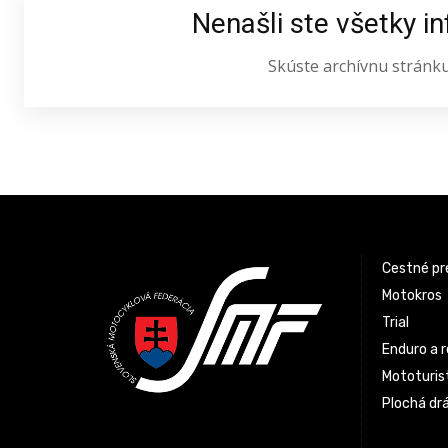
Nenašli ste všetky i
Skúste archívnu stránk
Latest News
Cestné pr
Motokros
Trial
Enduro a r
Mototurist
Plochá dr