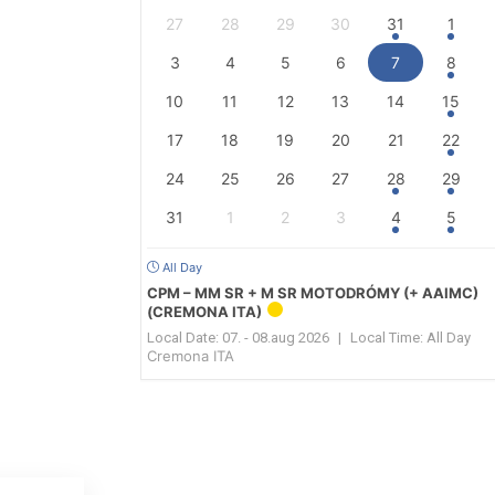
27
28
29
30
31
1
3
4
5
6
7
8
10
11
12
13
14
15
17
18
19
20
21
22
24
25
26
27
28
29
31
1
2
3
4
5
All Day
CPM – MM SR + M SR MOTODRÓMY (+ AAIMC)
(CREMONA ITA)
Local Date:
07. - 08.aug 2026
|
Local Time:
All Day
Cremona ITA