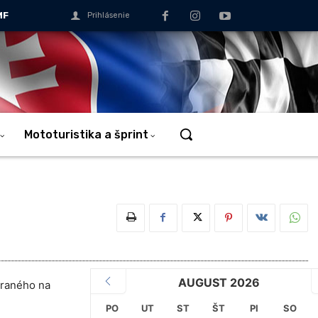
MF
Prihlásenie
Mototuristika a šprint
AUGUST 2026
eraného na
PO
UT
ST
ŠT
PI
SO