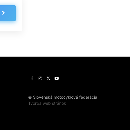
© Slovenská motocyklová federácia
Tvorba web stránok