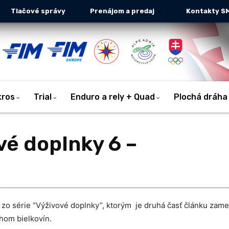
Tlačové správy
Prenájom a predaj
Kontakty S
kros
Trial
Enduro a rely + Quad
Plochá dráha
vé doplnky 6 –
 zo série “Výživové doplnky”, ktorým je druhá časť článku zam
hom bielkovín.