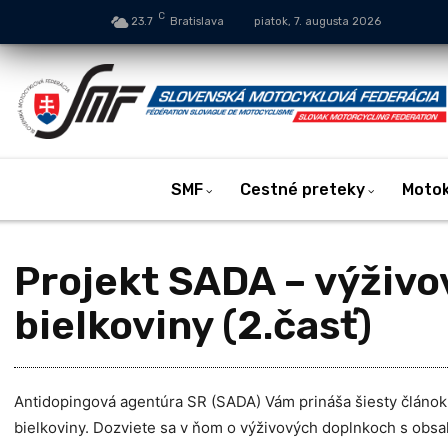
C
23.7
Bratislava
piatok, 7. augusta 2026
SMF
Cestné preteky
Moto
Projekt SADA – výživo
bielkoviny (2.časť)
Antidopingová agentúra SR (SADA) Vám prináša šiesty článok
bielkoviny. Dozviete sa v ňom o výživových doplnkoch s obsa