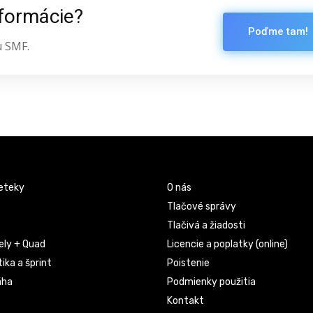
nformácie?
Poďme tam!
u SMF.
eteky
O nás
Tlačové správy
Tlačivá a žiadosti
ely + Quad
Licencie a poplatky (online)
ika a šprint
Poistenie
áha
Podmienky použitia
Kontakt