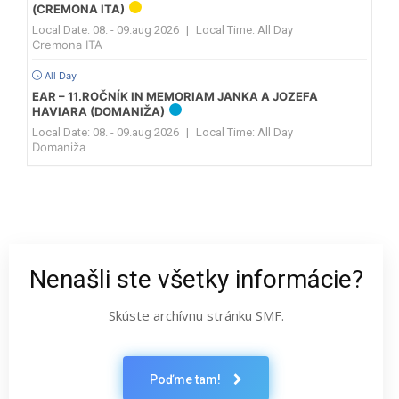
(CREMONA ITA)
Local Date:
08. - 09.aug 2026
|
Local Time:
All Day
Cremona ITA
All Day
EAR – 11.ROČNÍK IN MEMORIAM JANKA A JOZEFA
HAVIARA (DOMANIŽA)
Local Date:
08. - 09.aug 2026
|
Local Time:
All Day
Domaniža
Nenašli ste všetky informácie?
Skúste archívnu stránku SMF.
Poďme tam!