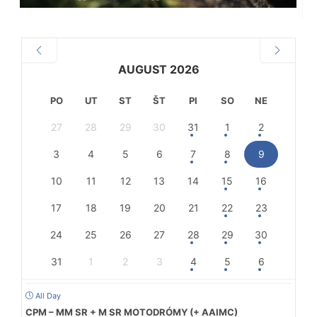
AUGUST 2026
PO
UT
ST
ŠT
PI
SO
NE
27
28
29
30
31
1
2
3
4
5
6
7
8
9
10
11
12
13
14
15
16
17
18
19
20
21
22
23
24
25
26
27
28
29
30
31
1
2
3
4
5
6
All Day
CPM – MM SR + M SR MOTODRÓMY (+ AAIMC)