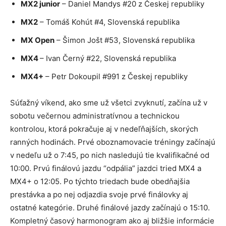
MX2 junior
– Daniel Mandys #20 z Českej republiky
MX2
– Tomáš Kohút #4, Slovenská republika
MX Open
– Šimon Jošt #53, Slovenská republika
MX4
– Ivan Černý #22, Slovenská republika
MX4+
– Petr Dokoupil #991 z Českej republiky
Súťažný víkend, ako sme už všetci zvyknutí, začína už v
sobotu večernou administratívnou a technickou
kontrolou, ktorá pokračuje aj v nedeľňajších, skorých
ranných hodinách. Prvé oboznamovacie tréningy začínajú
v nedeľu už o 7:45, po nich nasledujú tie kvalifikačné od
10:00. Prvú finálovú jazdu “odpália” jazdci tried MX4 a
MX4+ o 12:05. Po týchto triedach bude obedňajšia
prestávka a po nej odjazdia svoje prvé finálovky aj
ostatné kategórie. Druhé finálové jazdy začínajú o 15:10.
Kompletný časový harmonogram ako aj bližšie informácie