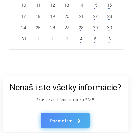
10
11
12
13
14
15
16
17
18
19
20
21
22
23
24
25
26
27
28
29
30
31
1
2
3
4
5
6
Nenašli ste všetky informácie?
Skúste archívnu stránku SMF.
Poďme tam!