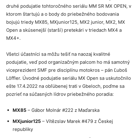
druhé podujatie tohtoročného seriálu MM SR MX OPEN, v
ktorom štartujú a o body do priebežného bodovania
bojujú triedy MX85, MXjunior125, MX2 junior, MX2, MX
Open a skúsenejší (starší) pretekári v triedach MX4 a
MX4+.
Všetci účastníci sa môžu tešiť na naozaj kvalitné
podujatie, veď pod organizačným palcom ho má samotný
viceprezident SMF pre disciplínu motokros – pán Ľuboš
Löffler. Úvodné podujatie seriálu MX Open sa uskutočnilo
ešte 17.4.2022 na obľúbenej trati v Gbeloch, poďme sa
pozrieť na súčasných lídrov priebežného poradia:
MX85
– Gábor Molnár #222 z Maďarska
MXjunior125
– Vítězslav Marek #479 z Českej
republiky