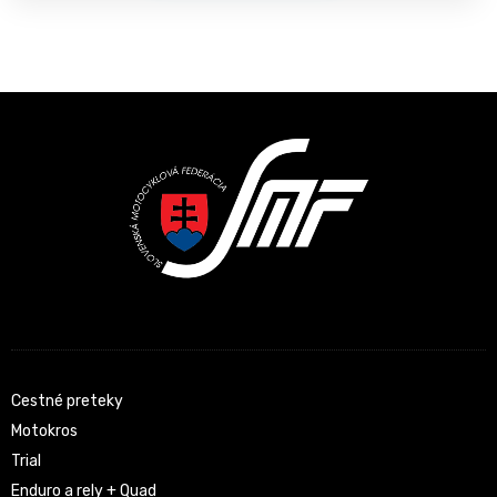
Latest News
Cestné preteky
Motokros
Trial
Enduro a rely + Quad