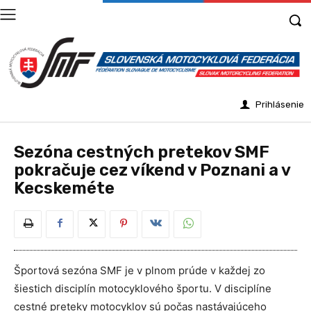
Prihlásenie
Sezóna cestných pretekov SMF
pokračuje cez víkend v Poznani a v
Kecskeméte
Športová sezóna SMF je v plnom prúde v každej zo
šiestich disciplín motocyklového športu. V disciplíne
cestné preteky motocyklov sú počas nastávajúceho