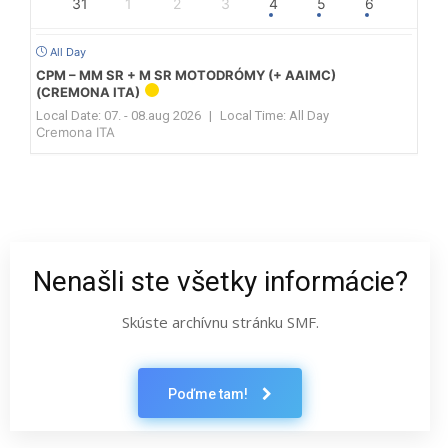
31
1
2
3
4
5
6
All Day
CPM – MM SR + M SR MOTODRÓMY (+ AAIMC)
(CREMONA ITA)
Local Date:
07. - 08.aug 2026
|
Local Time:
All Day
Cremona ITA
Nenašli ste všetky informácie?
Skúste archívnu stránku SMF.
Poďme tam!