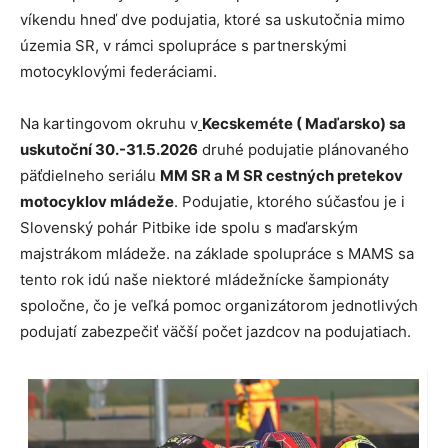
víkendu hneď dve podujatia, ktoré sa uskutočnia mimo
územia SR, v rámci spolupráce s partnerskými
motocyklovými federáciami.
Na kartingovom okruhu v
Kecskeméte ( Maďarsko) sa
uskutoční 30.-31.5.2026
druhé podujatie plánovaného
päťdielneho seriálu
MM SR a M SR cestných pretekov
motocyklov mládeže
. Podujatie, ktorého súčasťou je i
Slovenský pohár Pitbike ide spolu s maďarským
majstrákom mládeže. na základe spolupráce s MAMS sa
tento rok idú naše niektoré mládežnícke šampionáty
spoločne, čo je veľká pomoc organizátorom jednotlivých
podujatí zabezpečiť väčší počet jazdcov na podujatiach.