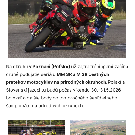
Na okruhu
v Poznani (Poľsko)
už zajtra tréningami začína
druhé podujatie seriálu
MM SR a M SR cestných
pretekov motocyklov na prírodných okruhoch.
Poľskí a
Slovenskí jazdci tu budú počas víkendu 30.-31.5.2026
bojovať o ďalšie body do tohtoročného šesťdielneho
šampionátu na prírodných okruhoch.