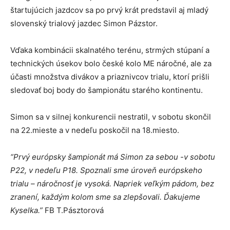
štartujúcich jazdcov sa po prvý krát predstavil aj mladý
slovenský trialový jazdec Simon Pázstor.
Vďaka kombinácii skalnatého terénu, strmých stúpaní a
technických úsekov bolo české kolo ME náročné, ale za
účasti množstva divákov a priaznivcov trialu, ktorí prišli
sledovať boj body do šampionátu starého kontinentu.
Simon sa v silnej konkurencii nestratil, v sobotu skončil
na 22.mieste a v nedeľu poskočil na 18.miesto.
“Prvý európsky šampionát má Simon za sebou -v sobotu
P22, v nedeľu P18. Spoznali sme úroveň európskeho
trialu – náročnosť je vysoká. Napriek veľkým pádom, bez
zranení, každým kolom sme sa zlepšovali. Ďakujeme
Kyselka.”
FB T.Pásztorová