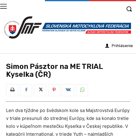
Prihlásenie
Simon Pásztor na ME TRIAL
Kyselka (ČR)
Len dva týždne po švédskom kole sa Majstrovstvá Európy
v triale presunuli do strednej Európy, kde sa konalo tretie
kolo v kúpeľnom mestečku Kyselka v Českej republike. V
kategórii International, v triede Yuth – najmladších