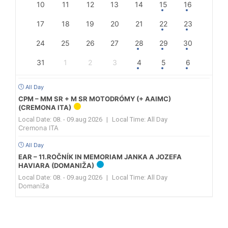
10
11
12
13
14
15
16
17
18
19
20
21
22
23
24
25
26
27
28
29
30
31
1
2
3
4
5
6
All Day
CPM – MM SR + M SR MOTODRÓMY (+ AAIMC)
(CREMONA ITA)
Local Date:
08. - 09.aug 2026
|
Local Time:
All Day
Cremona ITA
All Day
EAR – 11.ROČNÍK IN MEMORIAM JANKA A JOZEFA
HAVIARA (DOMANIŽA)
Local Date:
08. - 09.aug 2026
|
Local Time:
All Day
Domaniža