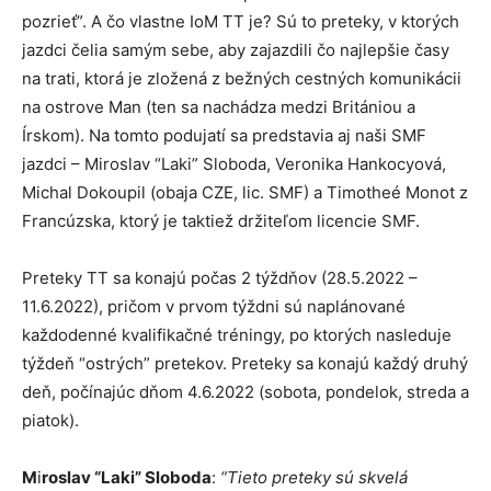
pozrieť”. A čo vlastne IoM TT je? Sú to preteky, v ktorých
jazdci čelia samým sebe, aby zajazdili čo najlepšie časy
na trati, ktorá je zložená z bežných cestných komunikácii
na ostrove Man (ten sa nachádza medzi Britániou a
Írskom). Na tomto podujatí sa predstavia aj naši SMF
jazdci – Miroslav “Laki” Sloboda, Veronika Hankocyová,
Michal Dokoupil (obaja CZE, lic. SMF) a Timotheé Monot z
Francúzska, ktorý je taktiež držiteľom licencie SMF.
Preteky TT sa konajú počas 2 týždňov (28.5.2022 –
11.6.2022), pričom v prvom týždni sú naplánované
každodenné kvalifikačné tréningy, po ktorých nasleduje
týždeň “ostrých” pretekov. Preteky sa konajú každý druhý
deň, počínajúc dňom 4.6.2022 (sobota, pondelok, streda a
piatok).
M
i
roslav “Laki” Sloboda
:
“Tieto preteky sú skvelá