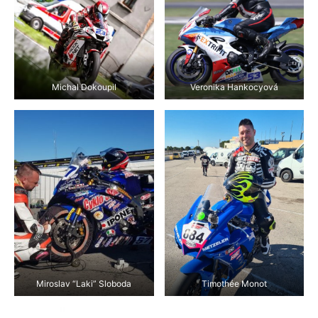
Michal Dokoupil
Veronika Hankocyová
Miroslav “Laki” Sloboda
Timothée Monot