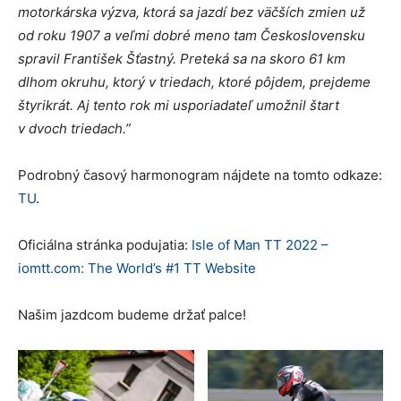
motorkárska výzva, ktorá sa jazdí bez väčších zmien už
od roku 1907 a veľmi dobré meno tam Československu
spravil František Šťastný. Preteká sa na skoro 61 km
dlhom okruhu, ktorý v triedach, ktoré pôjdem, prejdeme
štyrikrát. Aj tento rok mi usporiadateľ umožnil štart
v dvoch triedach.”
Podrobný časový harmonogram nájdete na tomto odkaze:
TU
.
Oficiálna stránka podujatia:
Isle of Man TT 2022 –
iomtt.com: The World’s #1 TT Website
Našim jazdcom budeme držať palce!