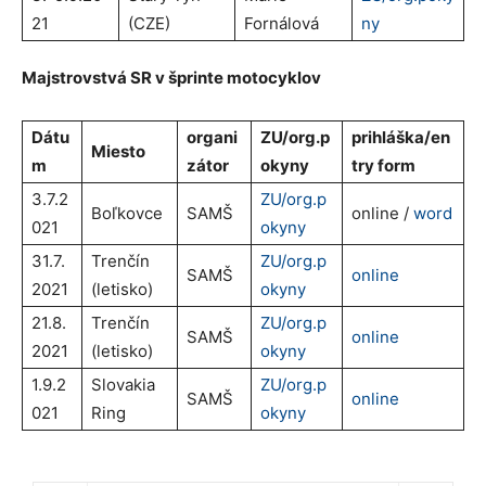
21
(CZE)
Fornálová
ny
M
ajstrovstvá
SR v šprinte motocyklov
Dátu
organi
ZU/org.p
prihláška/en
Miesto
m
zátor
okyny
try form
3.7.2
ZU/org.p
Boľkovce
SAMŠ
online /
word
021
okyny
31.7.
Trenčín
ZU/org.p
SAMŠ
online
2021
(letisko)
okyny
21.8.
Trenčín
ZU/org.p
SAMŠ
online
2021
(letisko)
okyny
1.9.2
Slovakia
ZU/org.p
SAMŠ
online
021
Ring
okyny