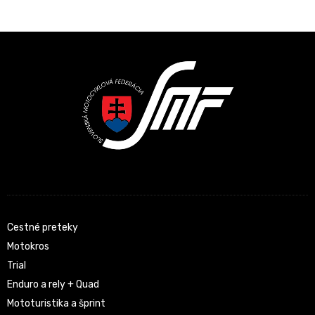
Latest News
Cestné preteky
Motokros
Trial
Enduro a rely + Quad
Mototuristika a šprint