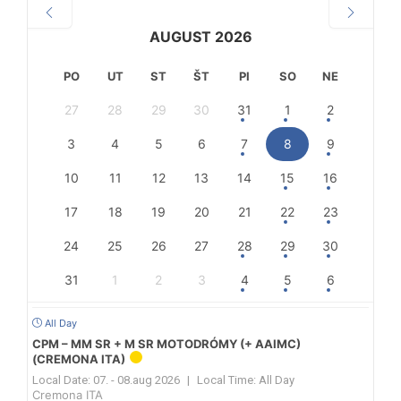
AUGUST 2026
PO
UT
ST
ŠT
PI
SO
NE
27
28
29
30
31
1
2
3
4
5
6
7
8
9
10
11
12
13
14
15
16
17
18
19
20
21
22
23
24
25
26
27
28
29
30
31
1
2
3
4
5
6
All Day
CPM – MM SR + M SR MOTODRÓMY (+ AAIMC)
(CREMONA ITA)
Local Date:
07. - 08.aug 2026
|
Local Time:
All Day
Cremona ITA