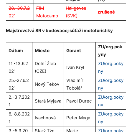
28.-30.7.2
FIM
Haligovce
zrušené
021
Motocamp
(SVK)
Majstrovstvá SR v bodovacej súťaži mototuristiky
ZU/org.pok
Dátum
Miesto
Garant
yny
11.-13.6.2
Dolní Žleb
ZU/org.poky
Ivan Kryl
021
(CZE)
ny
25.-27.6.2
Vladimír
ZU/org.poky
Nový Tekov
021
Tobolář
ny
2.-3.7.202
ZU/org.poky
Stará Myjava
Pavol Durec
1
ny
6.-8.8.202
ZU/org.poky
Ivachnová
Peter Maga
1
ny
3.-5.9.20
Starý Týn
Marie
ZU/org.poky