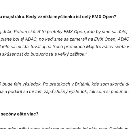
u majstráku. Kedy vznikla myšlienka ísť celý EMX Open?
jstrák. Potom skúsiť tri preteky EMX Open, kde by sme sa ďalej
 V pláne bol aj ADAC, no keď sme sa zamerali na EMX Open, ADAC
rilo sa mi štartovať aj na troch pretekoch Majstrovstiev sveta 
 skúsenosť do budúcnosti a veľký zážitok.”
bude fajn výsledok. Po pretekoch v Británii, kde som skončil d
 a podaril sa mi tam zájsť slušný výsledok, tak som si posunul 
a sezóny ešte viac?
re mňa určitý zlom, kedy ma to nakoplo ísť ešte viac. Dodalo mi