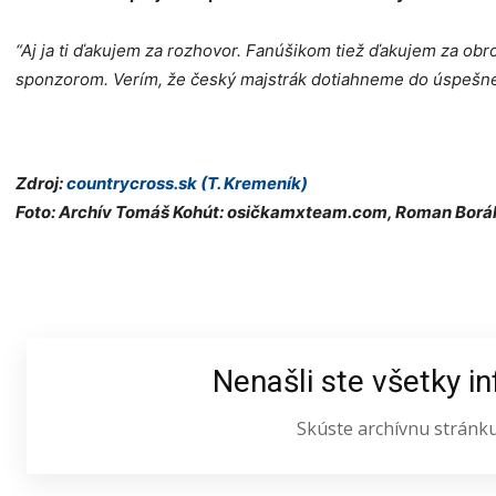
“Aj ja ti ďakujem za rozhovor. Fanúšikom tiež ďakujem za o
sponzorom. Verím, že český majstrák dotiahneme do úspešné
Zdroj:
countrycross.sk (T. Kremeník)
Foto: Archív Tomáš Kohút: osičkamxteam.com, Roman Borá
Nenašli ste všetky i
Skúste archívnu stránk