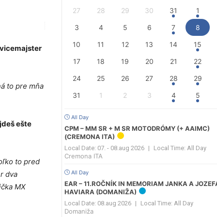
27
28
29
30
31
1
3
4
5
6
7
8
10
11
12
13
14
15
 vicemajster
17
18
19
20
21
22
24
25
26
27
28
29
ná to pre mňa
31
1
2
3
4
5
All Day
jdeš ešte
CPM – MM SR + M SR MOTODRÓMY (+ AAIMC)
(CREMONA ITA)
Local Date:
07. - 08.aug 2026
|
Local Time:
All Day
Cremona ITA
oľko to pred
All Day
er dva
EAR – 11.ROČNÍK IN MEMORIAM JANKA A JOZEF
sička MX
HAVIARA (DOMANIŽA)
Local Date:
08.aug 2026
|
Local Time:
All Day
Domaniža