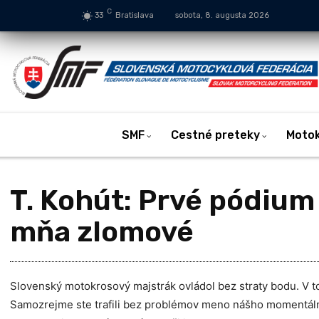
C
33
Bratislava
sobota, 8. augusta 2026
SMF
Cestné preteky
Moto
T. Kohút: Prvé pódium
mňa zlomové
Slovenský motokrosový majstrák ovládol bez straty bodu. V to
Samozrejme ste trafili bez problémov meno nášho momentáln