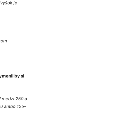
Zvyšok je
 som
ymenil by si
od medzi 250 a
ku alebo 125-