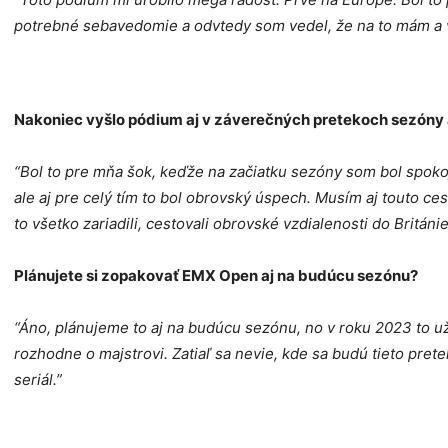
potrebné sebavedomie a odvtedy som vedel, že na to mám a vý
Nakoniec vyšlo pódium aj v záverečných pretekoch sezóny
“Bol to pre mňa šok, keďže na začiatku sezóny som bol spoko
ale aj pre celý tím to bol obrovský úspech. Musím aj touto ce
to všetko zariadili, cestovali obrovské vzdialenosti do Británi
Plánujete si zopakovať EMX Open aj na budúcu sezónu?
“Áno, plánujeme to aj na budúcu sezónu, no v roku 2023 to už
rozhodne o majstrovi. Zatiaľ sa nevie, kde sa budú tieto prete
seriál.”