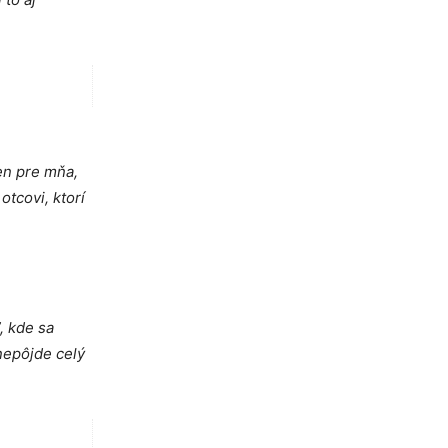
en pre mňa,
tcovi, ktorí
, kde sa
 nepôjde celý