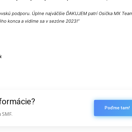
brovskú podporu. Úplne najväčšie ĎAKUJEM patrí Osička MX Tea
ho konca a vidíme sa v sezóne 2023!”
k
nformácie?
Poďme tam!
u SMF.