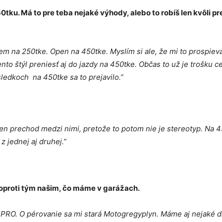
0tku. Má to pre teba nejaké výhody, alebo to robíš len kvôli p
m na 250tke. Open na 450tke. Myslím si ale, že mi to prospieva
ento štýl preniesť aj do jazdy na 450tke. Občas to už je trošku c
ledkoch na 450tke sa to prejavilo.”
 ten prechod medzi nimi, pretože to potom nie je stereotyp. Na 
z jednej aj druhej.”
 oproti tým našim, čo máme v garážach.
 PRO. O pérovanie sa mi stará Motogregyplyn. Máme aj nejaké 