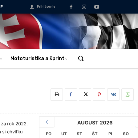
MF
Prihlásenie
Mototuristika a šprint
AUGUST 2026
 za rok 2022.
si chvíľku
PO
UT
ST
ŠT
PI
SO