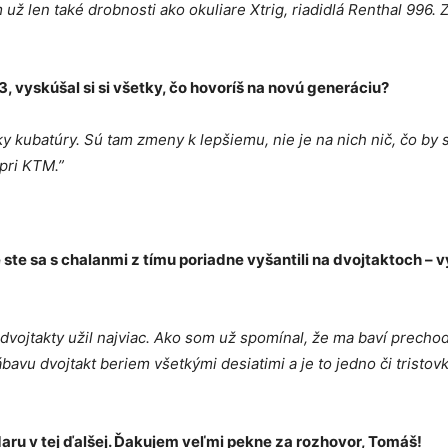
 už len také drobnosti ako okuliare Xtrig, riadidlá Renthal 996. 
vyskúšal si si všetky, čo hovoríš na novú generáciu?
y kubatúry. Sú tam zmeny k lepšiemu, nie je na nich nič, čo by
pri KTM.”
 ste sa s chalanmi z tímu poriadne vyšantili na dvojtaktoch – v
ie dvojtakty užil najviac. Ako som už spomínal, že ma baví prech
ábavu dvojtakt beriem všetkými desiatimi a je to jedno či tristov
ru v tej ďalšej. Ďakujem veľmi pekne za rozhovor, Tomáš!