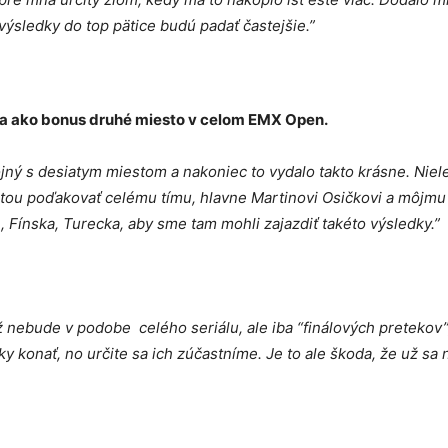
sledky do top pätice budú padať častejšie.”
 a ako bonus druhé miesto v celom EMX Open.
jný s desiatym miestom a nakoniec to vydalo takto krásne. Niel
stou poďakovať celému tímu, hlavne Martinovi Osičkovi a môjmu o
e, Fínska, Turecka, aby sme tam mohli zajazdiť takéto výsledky.”
 nebude v podobe celého seriálu, ale iba “finálových pretekov”
ky konať, no určite sa ich zúčastníme. Je to ale škoda, že už sa