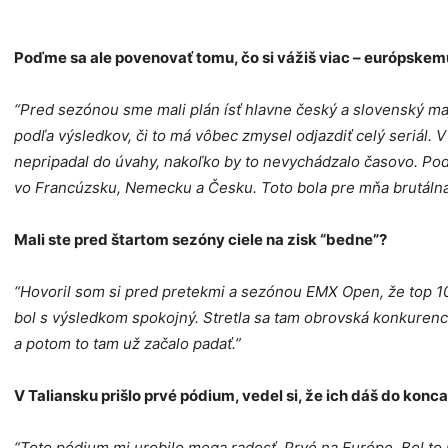
Poďme sa ale povenovať tomu, čo si vážiš viac – európskem
“Pred sezónou sme mali plán ísť hlavne český a slovenský ma
podľa výsledkov, či to má vôbec zmysel odjazdiť celý seriál.
nepripadal do úvahy, nakoľko by to nevychádzalo časovo. Poda
vo Francúzsku, Nemecku a Česku. Toto bola pre mňa brutálna
Mali ste pred štartom sezóny ciele na zisk “bedne”?
“Hovoril som si pred pretekmi a sezónou EMX Open, že top 10 
bol s výsledkom spokojný. Stretla sa tam obrovská konkurencia
a potom to tam už začalo padať.”
V Taliansku prišlo prvé pódium, vedel si, že ich dáš do konc
“Toto pódium mi urobilo mega radosť. Prvé na Európe. Bol to p