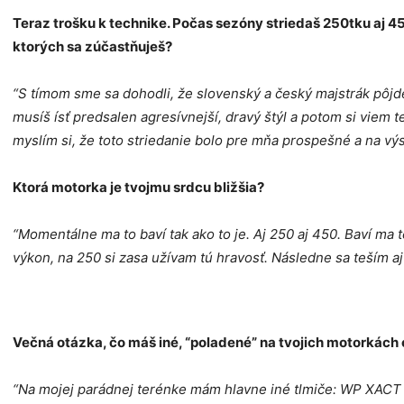
Teraz trošku k technike. Počas sezóny striedaš 250tku aj 45
ktorých sa zúčastňuješ?
“S tímom sme sa dohodli, že slovenský a český majstrák pôjde
musíš ísť predsalen agresívnejší, dravý štýl a potom si viem t
myslím si, že toto striedanie bolo pre mňa prospešné a na výs
Ktorá motorka je tvojmu srdcu bližšia?
“Momentálne ma to baví tak ako to je. Aj 250 aj 450. Baví ma
výkon, na 250 si zasa užívam tú hravosť. Následne sa teším aj 
Večná otázka, čo máš iné, “poladené” na tvojich motorkách
“Na mojej parádnej terénke mám hlavne iné tlmiče: WP XACT