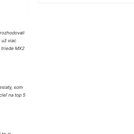
 rozhodovali
 už viac
v triede MX2
esiaty, som
cieľ na top 5
 to aj