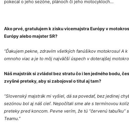
pokecal o jeho sezóne, plánoch či jeho motocykloch…
Ako prvé, gratulujem k zisku vicemajstra Európy v motokrose
Európy alebo majster SR?
“Ďakujem pekne, zdravím všetkých fanúšikov motokrosu! A k 
omnoho viac a je to môj najväčší úspech v doterajšej motokro
Náš majstrák si zvládol bez stratu čo i len jedného bodu, č
zvyšné preteky, aby si zabojoval o titul aj tam?
“Slovenský majstrák mi vyšiel, dá sa povedať, bez jedinej chy
sezónou bol aj náš cieľ. Nepočítali sme ale s termínovou kolí
preteky pred koncom. Pevne verím, že tú “červenú tabuľku” s
Teamu.”