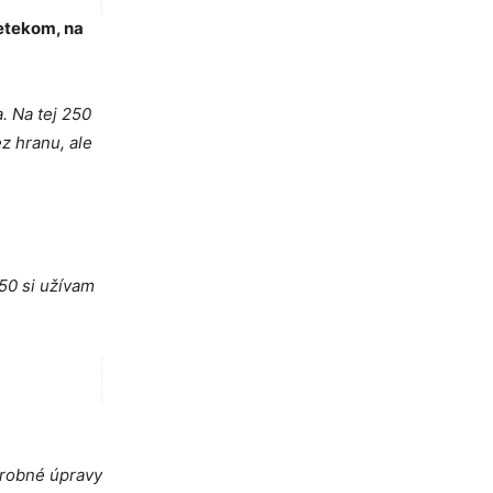
retekom, na
. Na tej 250
ez hranu, ale
450 si užívam
drobné úpravy