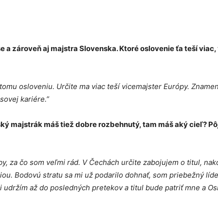
 a zároveň aj majstra Slovenska. Ktoré oslovenie ťa teší viac,
tomu osloveniu. Určite ma viac teší vicemajster Európy. Zname
sovej kariére.”
eský majstrák máš tiež dobre rozbehnutý, tam máš aký cieľ? Pô
by, za čo som veľmi rád. V Čechách určite zabojujem o titul, nak
ziou. Bodovú stratu sa mi už podarilo dohnať, som priebežný líd
i udržím až do posledných pretekov a titul bude patriť mne a O