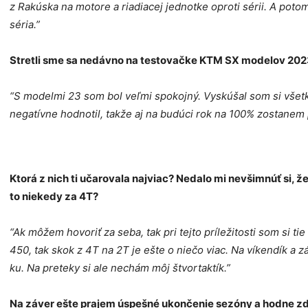
z Rakúska na motore a riadiacej jednotke oproti sérii. A potom
séria.”
Stretli sme sa nedávno na testovačke KTM SX modelov 2023, 
“S modelmi 23 som bol veľmi spokojný. Vyskúšal som si všetk
negatívne hodnotil, takže aj na budúci rok na 100% zostanem 
Ktorá z nich ti učarovala najviac? Nedalo mi nevšimnúť si, že
to niekedy za 4T?
“Ak môžem hovoriť za seba, tak pri tejto príležitosti som si t
450, tak skok z 4T na 2T je ešte o niečo viac. Na víkendík a z
ku. Na preteky si ale nechám môj štvortaktík.”
Na záver ešte prajem úspešné ukončenie sezóny a hodne zda