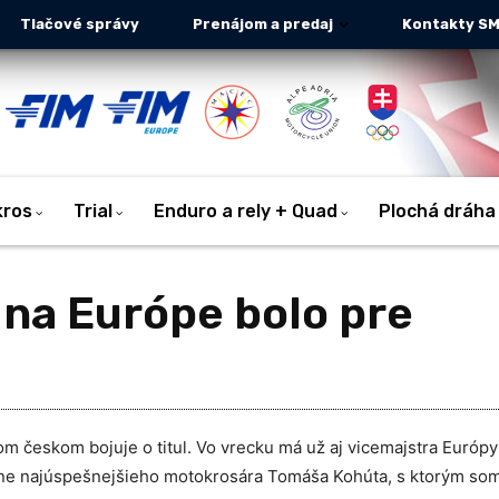
Tlačové správy
Prenájom a predaj
Kontakty S
kros
Trial
Enduro a rely + Quad
Plochá dráha
 na Európe bolo pre
m českom bojuje o titul. Vo vrecku má už aj vicemajstra Európy
e najúspešnejšieho motokrosára Tomáša Kohúta, s ktorým som 