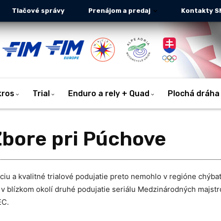
Tlačové správy
Prenájom a predaj
Kontakty S
kros
Trial
Enduro a rely + Quad
Plochá dráha
Zbore pri Púchove
ciu a kvalitné trialové podujatie preto nemohlo v regióne chýbať 
 v blízkom okolí druhé podujatie seriálu Medzinárodných majstr
EC.