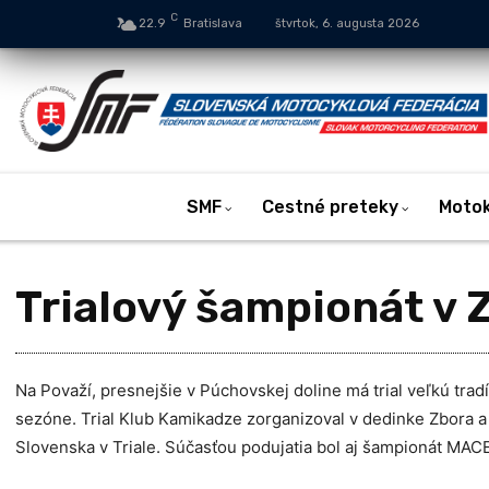
C
22.9
Bratislava
štvrtok, 6. augusta 2026
SMF
Cestné preteky
Moto
Trialový šampionát v 
Na Považí, presnejšie v Púchovskej doline má trial veľkú tradí
sezóne. Trial Klub Kamikadze zorganizoval v dedinke Zbora a
Slovenska v Triale. Súčasťou podujatia bol aj šampionát MAC