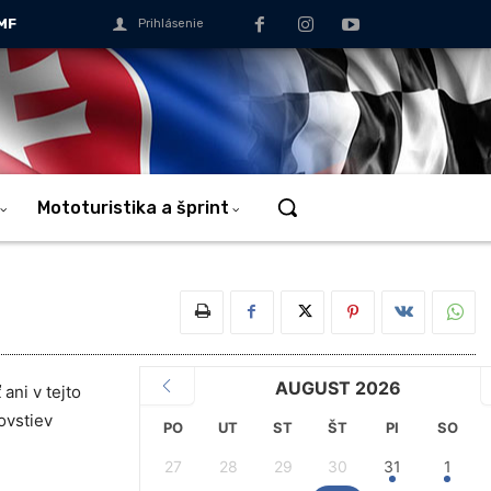
MF
Prihlásenie
Mototuristika a šprint
AUGUST 2026
ani v tejto
ovstiev
PO
UT
ST
ŠT
PI
SO
27
28
29
30
31
1