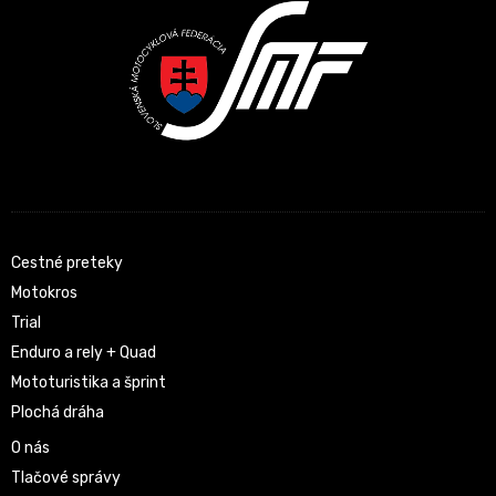
Cestné preteky
Motokros
Trial
Enduro a rely + Quad
Mototuristika a šprint
Plochá dráha
O nás
Tlačové správy