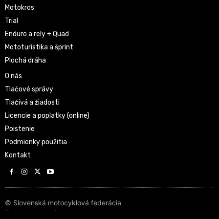
Motokros
Trial
Enduro a rely + Quad
Mototuristika a šprint
Plochá dráha
O nás
Tlačové správy
Tlačivá a žiadosti
Licencie a poplatky (online)
Poistenie
Podmienky použitia
Kontakt
© Slovenská motocyklová federácia
Tvorba web stránok