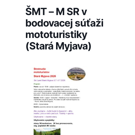
ŠMT – M SR v
bodovacej súťaži
mototuristiky
(Stará Myjava)