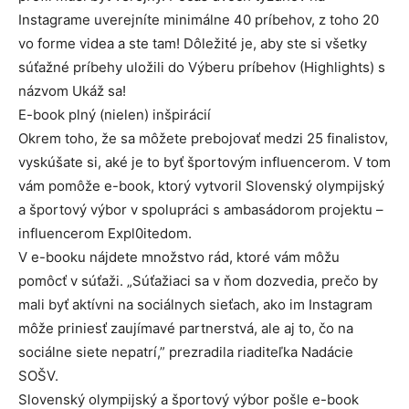
Instagrame uverejníte minimálne 40 príbehov, z toho 20
vo forme videa a ste tam! Dôležité je, aby ste si všetky
súťažné príbehy uložili do Výberu príbehov (Highlights) s
názvom Ukáž sa!
E-book plný (nielen) inšpirácií
Okrem toho, že sa môžete prebojovať medzi 25 finalistov,
vyskúšate si, aké je to byť športovým influencerom. V tom
vám pomôže e-book, ktorý vytvoril Slovenský olympijský
a športový výbor v spolupráci s ambasádorom projektu –
influencerom Expl0itedom.
V e-booku nájdete množstvo rád, ktoré vám môžu
pomôcť v súťaži. „Súťažiaci sa v ňom dozvedia, prečo by
mali byť aktívni na sociálnych sieťach, ako im Instagram
môže priniesť zaujímavé partnerstvá, ale aj to, čo na
sociálne siete nepatrí,” prezradila riaditeľka Nadácie
SOŠV.
Slovenský olympijský a športový výbor pošle e-book