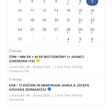
3
4
5
6
7
8
9
10
11
12
13
14
15
16
17
18
19
20
21
22
23
24
25
26
27
28
29
30
31
1
2
3
4
5
6
All Day
CPM – MM SR + M SR MOTODRÓMY (+ AAIMC)
(CREMONA ITA)
Local Date:
08. - 09.aug 2026
|
Local Time:
All Day
Cremona ITA
All Day
EAR – 11.ROČNÍK IN MEMORIAM JANKA A JOZEFA
HAVIARA (DOMANIŽA)
Local Date:
08. - 09.aug 2026
|
Local Time:
All Day
Domaniža