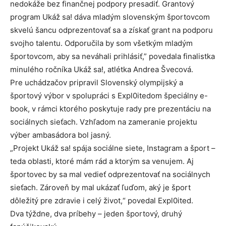
nedokáže bez finančnej podpory presadiť. Grantový
program Ukáž sa! dáva mladým slovenským športovcom
skvelú šancu odprezentovať sa a získať grant na podporu
svojho talentu. Odporučila by som všetkým mladým
športovcom, aby sa neváhali prihlásiť,” povedala finalistka
minulého ročníka Ukáž sa!, atlétka Andrea Švecová.
Pre uchádzačov pripravil Slovenský olympijský a
športový výbor v spolupráci s Expl0itedom špeciálny e-
book, v rámci ktorého poskytuje rady pre prezentáciu na
sociálnych sieťach. Vzhľadom na zameranie projektu
výber ambasádora bol jasný.
„Projekt Ukáž sa! spája sociálne siete, Instagram a šport –
teda oblasti, ktoré mám rád a ktorým sa venujem. Aj
športovec by sa mal vedieť odprezentovať na sociálnych
sieťach. Zároveň by mal ukázať ľuďom, aký je šport
dôležitý pre zdravie i celý život,“ povedal Expl0ited.
Dva týždne, dva príbehy – jeden športový, druhý