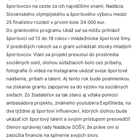
športovcov na ceste za ich najväčšími snami. Nadácia
Slovenského olympijského a športového výboru medzi
25 finalistov rozdelí v prvom kole 34 000 eur.
Do grantového programu Ukáž sa! sa môžu prihlásiť
športovci od 13 do 18 rokov i mládežnícke športové tímy.
V predošlých rokoch sa o grant uchádzali stovky mladých
športovcov. Vlani sa projekt presunul do prostredia
sociálnych sietí, úlohou súťažiacich bolo cez príbehy,
fotografie či videá na Instagrame ukázať svoje športové
nadšenie, príbeh a talent. Aj tento rok bude podmienkou
na získanie grantu zapojenie sa do výziev na sociálnych
sieťach. Zo žiadateľov sa tak stanú aj vďaka pomoci
ambasádora projektu, známeho youtubera Expl0iteda, na
dva týždne aj športoví influenceri, ktorých úlohou bude
ukázať ich športový talent a svojim prístupom presvedčiť
členov správnej rady Nadácie SOŠV, že práve oni si
zaslúžia financie na splnenie svojich snov.