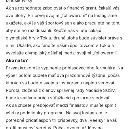
fanúšikovský
Ak sa rozhodnete zabojovať o finančný grant, čakajú vás
dve úlohy. Pri prvej svojim „followerom” na Instagrame
ukážete, aký je váš športový sen a ako pracujete na tom,
aby ste ho raz dosiahli. Keďže nás v lete čakajú
olympijské hry v Tokiu, druhá úloha bude súvisieť práve s
nimi. Ukážte, ako fandíte našim športovcom v Tokiu a
vyvolajte olympijský ošiaľ aj medzi svojimi „followermi”.
Ako na to?
Prvým krokom je vyplnenie prihlasovacieho formulára. Na
výber potom budete mať dva prázdninové týždne, počas
ktorých sa budete svojmu Instagramu naplno venovať.
Porota, zložená z členov správnej rady Nadácie SOŠV,
bude kreatívnu prácu súťažiacich pozorne sledovať.
Ak sa chcete prebojovať medzi finalistov, musíte splniť
všetky podmienky programu. Na svoj Instagram je
potrebné pridať aspoň tri príspevky, dva „Reelsy” a váš
profil musí byť verejný. Počas dvoch týždňov na