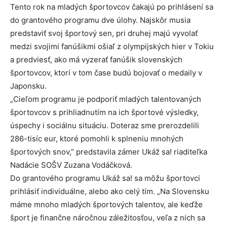
Tento rok na mladých športovcov čakajú po prihlásení sa
do grantového programu dve úlohy. Najskôr musia
predstaviť svoj športový sen, pri druhej majú vyvolať
medzi svojimi fanúšikmi ošiaľ z olympijských hier v Tokiu
a predviesť, ako má vyzerať fanúšik slovenských
športovcov, ktorí v tom čase budú bojovať o medaily v
Japonsku.
„Cieľom programu je podporiť mladých talentovaných
športovcov s prihliadnutím na ich športové výsledky,
úspechy i sociálnu situáciu. Doteraz sme prerozdelili
286-tisíc eur, ktoré pomohli k splneniu mnohých
športových snov,” predstavila zámer Ukáž sa! riaditeľka
Nadácie SOŠV Zuzana Vodáčková.
Do grantového programu Ukáž sa! sa môžu športovci
prihlásiť individuálne, alebo ako celý tím. „Na Slovensku
máme mnoho mladých športových talentov, ale keďže
šport je finančne náročnou záležitosťou, veľa z nich sa