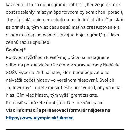
každému, kto sa do programu prihlási. „Keďže je e-book
dosť rozsiahly, mladým športovcom by som chcel poradiť,
aby si prihlásenie nenechali na poslednú chvíľu. Čím skôr
sa prihlásia, tým viac času budú mať na preštudovanie si
e-booku a naplánovanie si svojho boja o grant,” pridáva
cennú radu Expl0ited.
Čo ďalej?
Po dvoch týždňoch kreatívnej práce na Instagrame
odborná porota zložená z členov správnej rady Nadácie
SOŠV vyberie 25 finalistov, ktorí budú bojovať o čo
najväčší počet hlasov vo verejnom hlasovaní. Svojich
„followerov” budete musieť ešte presvedčiť, aby vám dali
hlas. Čím viac hlasov, tým vyšší grant získate.
Prihlásiť sa môžete do 4. júla. Držíme vám palce!
Viac informácií a prihlasovací formulár nájdete na
https://www.olympic.sk/ukazsa