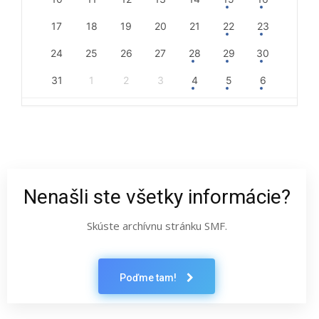
17
18
19
20
21
22
23
24
25
26
27
28
29
30
31
1
2
3
4
5
6
Nenašli ste všetky informácie?
Skúste archívnu stránku SMF.
Poďme tam!