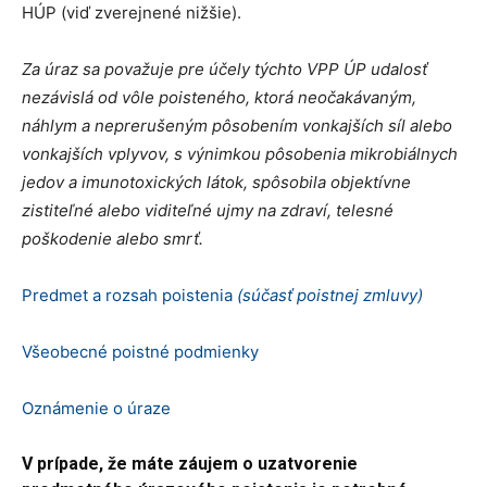
HÚP (viď zverejnené nižšie).
Za úraz sa považuje pre účely týchto VPP ÚP udalosť
nezávislá od vôle poisteného, ktorá neočakávaným,
náhlym a neprerušeným pôsobením vonkajších síl alebo
vonkajších vplyvov, s výnimkou pôsobenia mikrobiálnych
jedov a imunotoxických látok, spôsobila objektívne
zistiteľné alebo viditeľné ujmy na zdraví, telesné
poškodenie alebo smrť.
Predmet a rozsah poistenia
(súčasť poistnej zmluvy)
Všeobecné poistné podmienky
Oznámenie o úraze
V prípade, že máte záujem o uzatvorenie