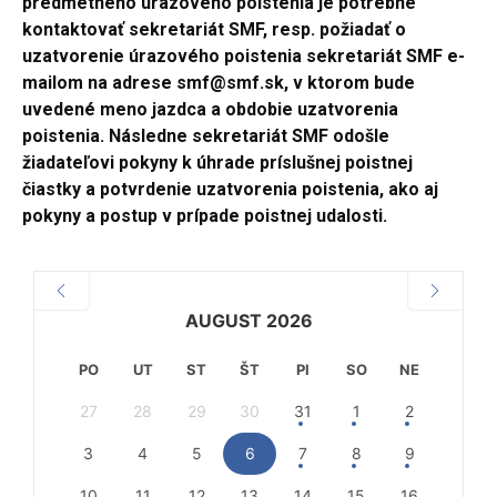
predmetného úrazového poistenia je potrebné
kontaktovať sekretariát SMF, resp. požiadať o
uzatvorenie úrazového poistenia sekretariát SMF e-
mailom na adrese smf@smf.sk, v ktorom bude
uvedené meno jazdca a obdobie uzatvorenia
poistenia. Následne sekretariát SMF odošle
žiadateľovi pokyny k úhrade príslušnej poistnej
čiastky a potvrdenie uzatvorenia poistenia, ako aj
pokyny a postup v prípade poistnej udalosti.
AUGUST 2026
PO
UT
ST
ŠT
PI
SO
NE
27
28
29
30
31
1
2
3
4
5
6
7
8
9
10
11
12
13
14
15
16