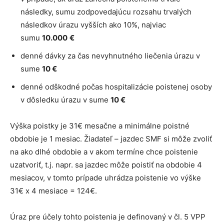
následky, sumu zodpovedajúcu rozsahu trvalých
následkov úrazu vyšších ako 10%, najviac
sumu
10.000
€
denné dávky za čas nevyhnutného liečenia úrazu v
sume
10 €
denné odškodné počas hospitalizácie poistenej osoby
v dôsledku úrazu v sume
10 €
Výška poistky je 31€ mesačne a minimálne poistné
obdobie je 1 mesiac. Žiadateľ – jazdec SMF si môže zvoliť
na ako dlhé obdobie a v akom termíne chce poistenie
uzatvoriť, t.j. napr. sa jazdec môže poistiť na obdobie 4
mesiacov, v tomto prípade uhrádza poistenie vo výške
31€ x 4 mesiace = 124€.
Úraz pre účely tohto poistenia je definovaný v čl. 5 VPP