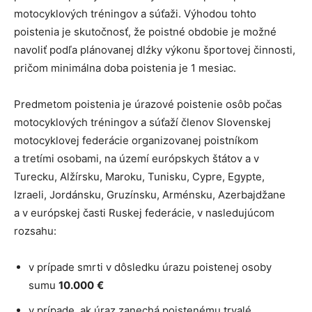
motocyklových tréningov a súťaži. Výhodou tohto
poistenia je skutočnosť, že poistné obdobie je možné
navoliť podľa plánovanej dlźky výkonu športovej činnosti,
pričom minimálna doba poistenia je 1 mesiac.
Predmetom poistenia je úrazové poistenie osôb počas
motocyklových tréningov a súťaží členov Slovenskej
motocyklovej federácie organizovanej poistníkom
a tretími osobami, na území európskych štátov a v
Turecku, Alžírsku, Maroku, Tunisku, Cypre, Egypte,
Izraeli, Jordánsku, Gruzínsku, Arménsku, Azerbajdžane
a v európskej časti Ruskej federácie, v nasledujúcom
rozsahu:
v prípade smrti v dôsledku úrazu poistenej osoby
sumu
10.000
€
v prípade, ak úraz zanechá poistenému trvalé