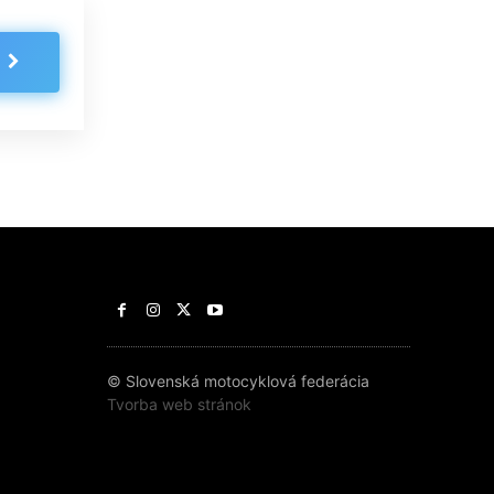
© Slovenská motocyklová federácia
Tvorba web stránok