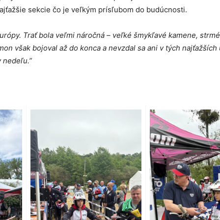
 najťažšie sekcie čo je veľkým prísľubom do budúcnosti.
Európy. Trať bola veľmi náročná – veľké šmykľavé kamene, strmé
on však bojoval až do konca a nevzdal sa ani v tých najťažších
v nedeľu.”