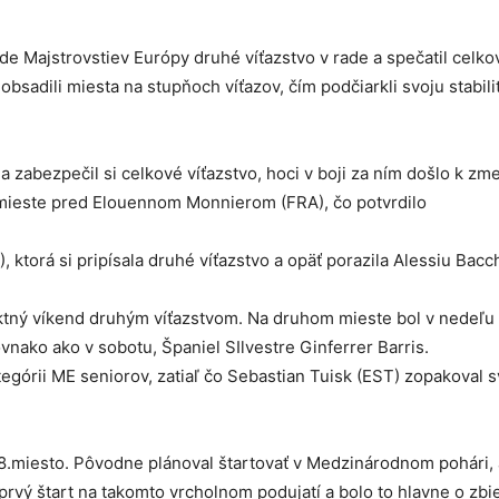
ede Majstrovstiev Európy druhé víťazstvo v rade a spečatil celko
bsadili miesta na stupňoch víťazov, čím podčiarkli svoju stabili
a zabezpečil si celkové víťazstvo, hoci v boji za ním došlo k zme
mieste pred Elouennom Monnierom (FRA), čo potvrdilo
 ktorá si pripísala druhé víťazstvo a opäť porazila Alessiu Bacch
ektný víkend druhým víťazstvom. Na druhom mieste bol v nedeľu
rovnako ako v sobotu, Španiel SIlvestre Ginferrer Barris.
ategórii ME seniorov, zatiaľ čo Sebastian Tuisk (EST) zopakoval 
8.miesto. Pôvodne plánoval štartovať v Medzinárodnom pohári, 
 prvý štart na takomto vrcholnom podujatí a bolo to hlavne o zbi