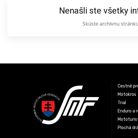
Nenašli ste všetky i
Skúste archívnu stránk
Latest News
Cestné pr
Motokros
Trial
Enduro a r
Mototurist
Plochá dr