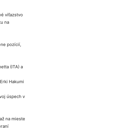
vé víťazstvo
tu na
ne pozícií,
etta (ITA) a
 Erki Hakumi
svoj úspech v
až na mieste
eraní