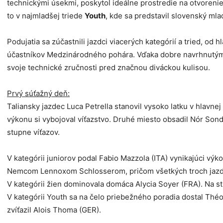
technickými úsekmi, poskytol ideálne prostredie na otvorenie
to v najmladšej triede
Youth
, kde sa predstavil slovenský ml
Podujatia sa zúčastnili jazdci viacerých kategórií a tried, od
účastníkov Medzinárodného pohára. Vďaka dobre navrhnutým i
svoje technické zručnosti pred značnou diváckou kulisou.
Prvý súťažný deň:
Taliansky jazdec Luca Petrella stanovil vysoko latku v hlavn
výkonu si vybojoval víťazstvo. Druhé miesto obsadil Nór Sond
stupne víťazov.
V kategórii juniorov podal Fabio Mazzola (ITA) vynikajúci v
Nemcom Lennoxom Schlosserom, pričom všetkých troch jazdco
V kategórii žien dominovala domáca Alycia Soyer (FRA). Na stu
V kategórii Youth sa na čelo priebežného poradia dostal Théo 
zvíťazil Alois Thoma (GER).