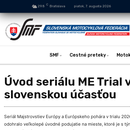
C
29.8
Bratislava
piatok, 7. augusta 2026
SMF
Cestné preteky
Moto
Úvod seriálu ME Trial 
slovenskou účasťou
Seriál Majstrovstiev Európy a Európskeho pohára v trialu 202
odohralo veľkolepé úvodné podujatie na mieste, ktoré je s 