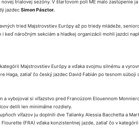
 novej trialovej sezóny. V štartovom poli ME malo zastúpenie j
adý jazdec
Simon Pásztor.
 hlavných tried Majstrovstiev Európy až po triedy mládeže, senior
 keď náročným sekciám a hladkej organizácii mohli jazdci nap
ej kategórii Majstrovstiev Európy a vďaka svojmu silnému a vyr
re Haga, zatiaľ čo český jazdec David Fabián po tesnom súboji d
ýkon a vybojoval si víťazstvo pred Francúzom Elouennom Monnier
v delili len minimálne rozdiely.
pňoch víťazov ju doplnili dve Talianky Alessia Bacchetta a Mart
Flourette (FRA) vďaka konzistentnej jazde, zatiaľ čo v kategóri