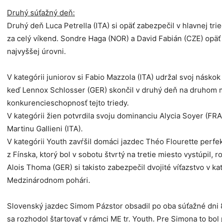
Druhý súťažný deň:
Druhý deň Luca Petrella (ITA) si opäť zabezpečil v hlavnej tri
za celý víkend. Sondre Haga (NOR) a David Fabián (CZE) opäť o
najvyššej úrovni.
V kategórii juniorov si Fabio Mazzola (ITA) udržal svoj náskok 
keď Lennox Schlosser (GER) skončil v druhý deň na druhom 
konkurencieschopnosť tejto triedy.
V kategórii žien potvrdila svoju dominanciu Alycia Soyer (FRA),
Martinu Gallieni (ITA).
V kategórii Youth zavŕšil domáci jazdec Théo Flourette perf
z Fínska, ktorý bol v sobotu štvrtý na tretie miesto vystúpil, 
Alois Thoma (GER) si takisto zabezpečil dvojité víťazstvo v k
Medzinárodnom pohári.
Slovenský jazdec Simom Pázstor obsadil po oba súťažné dni 
sa rozhodol štartovať v rámci ME tr. Youth. Pre Simona to bol