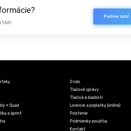
nformácie?
Poďme tam!
u SMF.
eteky
O nás
Tlačové správy
Tlačivá a žiadosti
ely + Quad
Licencie a poplatky (online)
ika a šprint
Poistenie
áha
Podmienky použitia
Kontakt