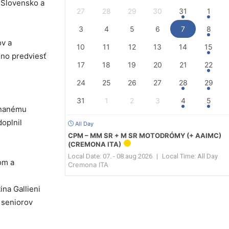
a Slovensko a
27
28
29
30
31
1
3
4
5
6
7
8
ov a
10
11
12
13
14
15
lno predviesť
17
18
19
20
21
22
24
25
26
27
28
29
31
1
2
3
4
5
ovnanému
oplnil
All Day
CPM – MM SR + M SR MOTODRÓMY (+ AAIMC)
(CREMONA ITA)
Local Date:
07. - 08.aug 2026
|
Local Time:
All Day
om a
Cremona ITA
ina Gallieni
i seniorov