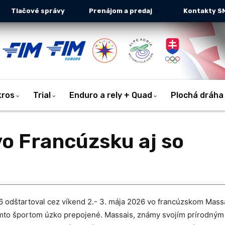
Tlačové správy
Prenájom a predaj
Kontakty S
kros
Trial
Enduro a rely + Quad
Plochá dráha
vo Francúzsku aj so
6 odštartoval cez víkend 2.- 3. mája 2026 vo francúzskom Massa
týmto športom úzko prepojené. Massais, známy svojím prírodným