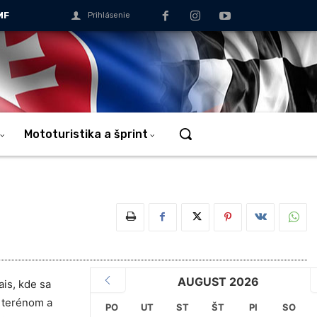
MF
Prihlásenie
Mototuristika a šprint
AUGUST 2026
is, kde sa
 terénom a
PO
UT
ST
ŠT
PI
SO